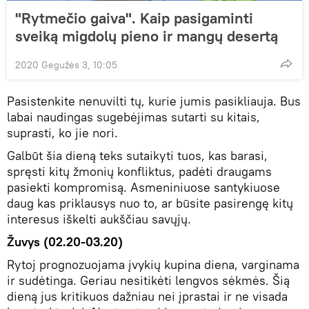
"Rytmečio gaiva". Kaip pasigaminti
sveiką migdolų pieno ir mangų desertą
2020 Gegužės 3, 10:05
Pasistenkite nenuvilti tų, kurie jumis pasikliauja. Bus
labai naudingas sugebėjimas sutarti su kitais,
suprasti, ko jie nori.
Galbūt šia dieną teks sutaikyti tuos, kas barasi,
spręsti kitų žmonių konfliktus, padėti draugams
pasiekti kompromisą. Asmeniniuose santykiuose
daug kas priklausys nuo to, ar būsite pasirengę kitų
interesus iškelti aukščiau savųjų.
Žuvys (02.20-03.20)
Rytoj prognozuojama įvykių kupina diena, varginama
ir sudėtinga. Geriau nesitikėti lengvos sėkmės. Šią
dieną jus kritikuos dažniau nei įprastai ir ne visada