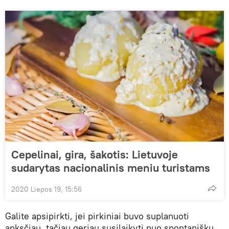
Сepelinai, gira, šakotis: Lietuvoje
sudarytas nacionalinis meniu turistams
2020 Liepos 19, 15:56
Galite apsipirkti, jei pirkiniai buvo suplanuoti
anksčiau, tačiau geriau susilaikyti nuo spontaniškų