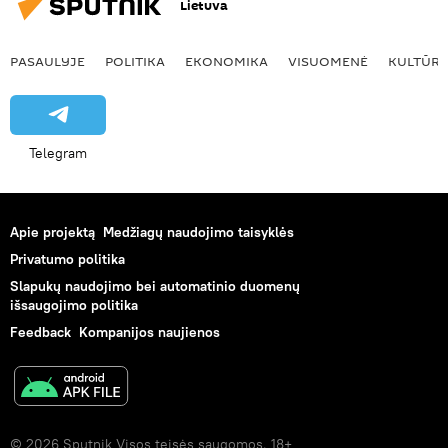
Lietuva
PASAULYJE
POLITIKA
EKONOMIKA
VISUOMENĖ
KULTŪR
Telegram
Apie projektą
Medžiagų naudojimo taisyklės
Privatumo politika
Slapukų naudojimo bei automatinio duomenų
išsaugojimo politika
Feedback
Kompanijos naujienos
© 2026 Sputnik Visos teisės saugomos. 18+