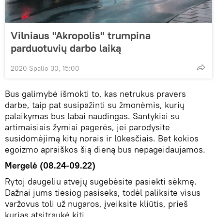
Vilniaus "Akropolis" trumpina
parduotuvių darbo laiką
2020 Spalio 30, 15:00
Bus galimybė išmokti to, kas netrukus pravers
darbe, taip pat susipažinti su žmonėmis, kurių
palaikymas bus labai naudingas. Santykiai su
artimaisiais žymiai pagerės, jei parodysite
susidomėjimą kitų norais ir lūkesčiais. Bet kokios
egoizmo apraiškos šią dieną bus nepageidaujamos.
Mergelė (08.24-09.22)
Rytoj daugeliu atvejų sugebėsite pasiekti sėkmę.
Dažnai jums tiesiog pasiseks, todėl paliksite visus
varžovus toli už nugaros, įveiksite kliūtis, prieš
kurias atsitraukė kiti.