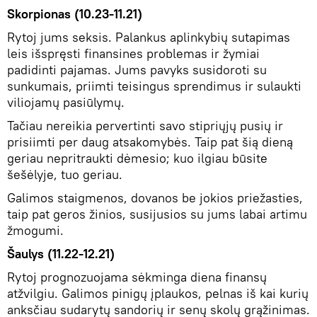
Skorpionas (10.23-11.21)
Rytoj jums seksis. Palankus aplinkybių sutapimas
leis išspręsti finansines problemas ir žymiai
padidinti pajamas. Jums pavyks susidoroti su
sunkumais, priimti teisingus sprendimus ir sulaukti
viliojamų pasiūlymų.
Tačiau nereikia pervertinti savo stipriųjų pusių ir
prisiimti per daug atsakomybės. Taip pat šią dieną
geriau nepritraukti dėmesio; kuo ilgiau būsite
šešėlyje, tuo geriau.
Galimos staigmenos, dovanos be jokios priežasties,
taip pat geros žinios, susijusios su jums labai artimu
žmogumi.
Šaulys (11.22-12.21)
Rytoj prognozuojama sėkminga diena finansų
atžvilgiu. Galimos pinigų įplaukos, pelnas iš kai kurių
anksčiau sudarytų sandorių ir senų skolų grąžinimas.