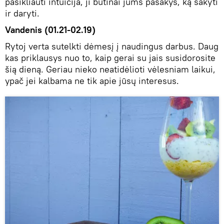
pasikliauti intuicija, ji būtinai jums pasakys, ką sakyti
ir daryti.
Vandenis (01.21-02.19)
Rytoj verta sutelkti dėmesį į naudingus darbus. Daug
kas priklausys nuo to, kaip gerai su jais susidorosite
šią dieną. Geriau nieko neatidėlioti vėlesniam laikui,
ypač jei kalbama ne tik apie jūsų interesus.