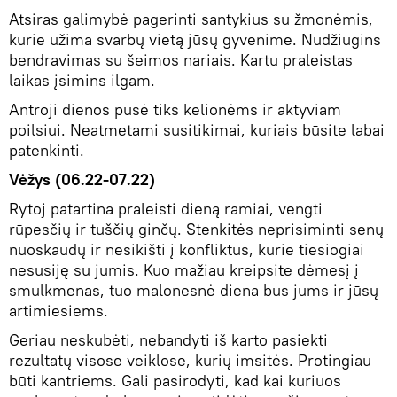
Atsiras galimybė pagerinti santykius su žmonėmis,
kurie užima svarbų vietą jūsų gyvenime. Nudžiugins
bendravimas su šeimos nariais. Kartu praleistas
laikas įsimins ilgam.
Antroji dienos pusė tiks kelionėms ir aktyviam
poilsiui. Neatmetami susitikimai, kuriais būsite labai
patenkinti.
Vėžys (06.22-07.22)
Rytoj patartina praleisti dieną ramiai, vengti
rūpesčių ir tuščių ginčų. Stenkitės neprisiminti senų
nuoskaudų ir nesikišti į konfliktus, kurie tiesiogiai
nesusiję su jumis. Kuo mažiau kreipsite dėmesį į
smulkmenas, tuo malonesnė diena bus jums ir jūsų
artimiesiems.
Geriau neskubėti, nebandyti iš karto pasiekti
rezultatų visose veiklose, kurių imsitės. Protingiau
būti kantriems. Gali pasirodyti, kad kai kuriuos