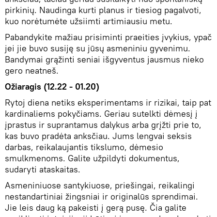
pirkinių. Naudinga kurti planus ir tiesiog pagalvoti,
kuo norėtumėte užsiimti artimiausiu metu.
Pabandykite mažiau prisiminti praeities įvykius, ypač
jei jie buvo susiję su jūsų asmeniniu gyvenimu.
Bandymai grąžinti seniai išgyventus jausmus nieko
gero neatneš.
Ožiaragis (12.22 - 01.20)
Rytoj diena netiks eksperimentams ir rizikai, taip pat
kardinaliems pokyčiams. Geriau sutelkti dėmesį į
įprastus ir suprantamus dalykus arba grįžti prie to,
kas buvo pradėta anksčiau. Jums lengvai seksis
darbas, reikalaujantis tikslumo, dėmesio
smulkmenoms. Galite užpildyti dokumentus,
sudaryti ataskaitas.
Asmeniniuose santykiuose, priešingai, reikalingi
nestandartiniai žingsniai ir originalūs sprendimai.
Jie leis daug ką pakeisti į gerą pusę. Čia galite