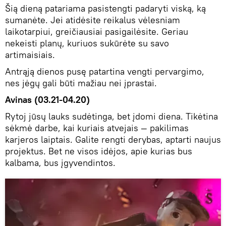
Šią dieną patariama pasistengti padaryti viską, ką
sumanėte. Jei atidėsite reikalus vėlesniam
laikotarpiui, greičiausiai pasigailėsite. Geriau
nekeisti planų, kuriuos sukūrėte su savo
artimaisiais.
Antrąją dienos pusę patartina vengti pervargimo,
nes jėgų gali būti mažiau nei įprastai.
Avinas (03.21-04.20)
Rytoj jūsų lauks sudėtinga, bet įdomi diena. Tikėtina
sėkmė darbe, kai kuriais atvejais — pakilimas
karjeros laiptais. Galite rengti derybas, aptarti naujus
projektus. Bet ne visos idėjos, apie kurias bus
kalbama, bus įgyvendintos.