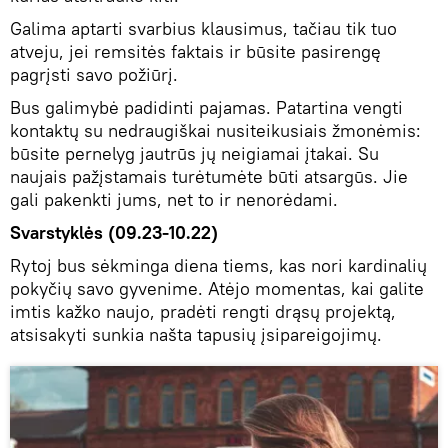
Galima aptarti svarbius klausimus, tačiau tik tuo
atveju, jei remsitės faktais ir būsite pasirengę
pagrįsti savo požiūrį.
Bus galimybė padidinti pajamas. Patartina vengti
kontaktų su nedraugiškai nusiteikusiais žmonėmis:
būsite pernelyg jautrūs jų neigiamai įtakai. Su
naujais pažįstamais turėtumėte būti atsargūs. Jie
gali pakenkti jums, net to ir nenorėdami.
Svarstyklės (09.23-10.22)
Rytoj bus sėkminga diena tiems, kas nori kardinalių
pokyčių savo gyvenime. Atėjo momentas, kai galite
imtis kažko naujo, pradėti rengti drąsų projektą,
atsisakyti sunkia našta tapusių įsipareigojimų.