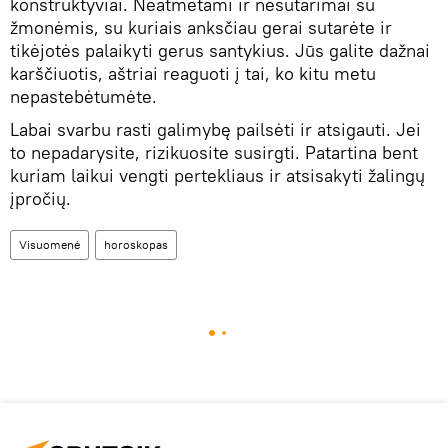
konstruktyviai. Neatmetami ir nesutarimai su
žmonėmis, su kuriais anksčiau gerai sutarėte ir
tikėjotės palaikyti gerus santykius. Jūs galite dažnai
karščiuotis, aštriai reaguoti į tai, ko kitu metu
nepastebėtumėte.
Labai svarbu rasti galimybę pailsėti ir atsigauti. Jei
to nepadarysite, rizikuosite susirgti. Patartina bent
kuriam laikui vengti pertekliaus ir atsisakyti žalingų
įpročių.
Visuomenė
horoskopas