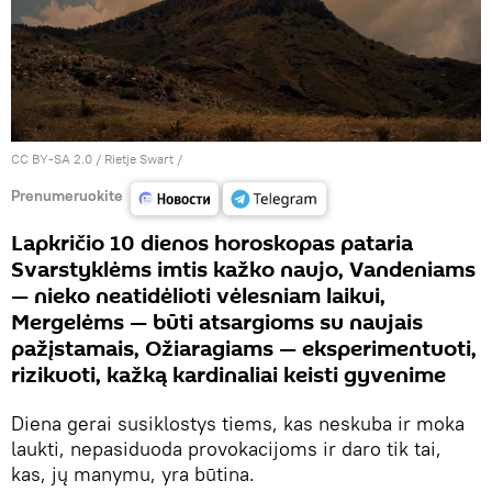
CC BY-SA 2.0
/
Rietje Swart
/
Prenumeruokite
Lapkričio 10 dienos horoskopas pataria
Svarstyklėms imtis kažko naujo, Vandeniams
— nieko neatidėlioti vėlesniam laikui,
Mergelėms — būti atsargioms su naujais
pažįstamais, Ožiaragiams — eksperimentuoti,
rizikuoti, kažką kardinaliai keisti gyvenime
Diena gerai susiklostys tiems, kas neskuba ir moka
laukti, nepasiduoda provokacijoms ir daro tik tai,
kas, jų manymu, yra būtina.