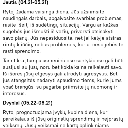
Jautis (04.21-05.21)
Rytoj žadama vaisinga diena. Jūs užsiimsite
naudingais darbais, apgalvosite svarbias problemas,
rasite išeitį iš sudėtingų situacijų. Vargu ar kažkas
sugebės jus išmušti iš vėžių, priversti atsisakyti
savo planų. Jūs nepasiduosite, net jei kelyje atsiras
rimtų kliūčių; nebus problemos, kuriai nesugebėsite
rasti sprendimo.
Tam tikra įtampa asmeniniuose santykiuose gali būti
susijusi su jūsų noru bet kokia kaina reikalauti savo.
Iš išorės jūsų elgesys gali atrodyti agresyvus. Bet
jūs stengsitės nedaryti spaudimo tiems, kurie jums
ypač brangūs, su pagarba priimsite jų nuomonę ir
interesus.
Dvyniai (05.22-06.21)
Rytoj prognozuojama įvykių kupina diena, kuri
pareikalaus iš jūsų originalių sprendimų ir neįprastų
veiksmų. Jūsų veiksmai ne kartą aplinkiniams