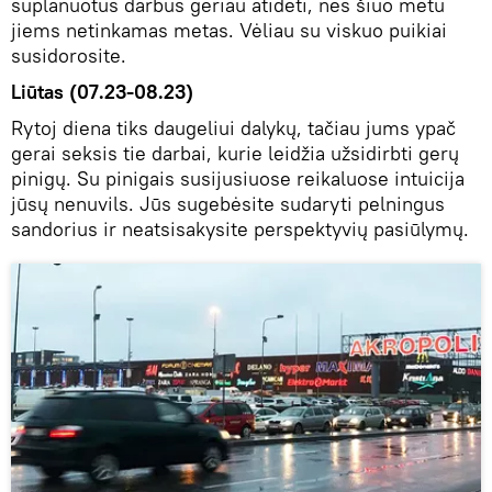
suplanuotus darbus geriau atidėti, nes šiuo metu
jiems netinkamas metas. Vėliau su viskuo puikiai
susidorosite.
Liūtas (07.23-08.23)
Rytoj diena tiks daugeliui dalykų, tačiau jums ypač
gerai seksis tie darbai, kurie leidžia užsidirbti gerų
pinigų. Su pinigais susijusiuose reikaluose intuicija
jūsų nenuvils. Jūs sugebėsite sudaryti pelningus
sandorius ir neatsisakysite perspektyvių pasiūlymų.