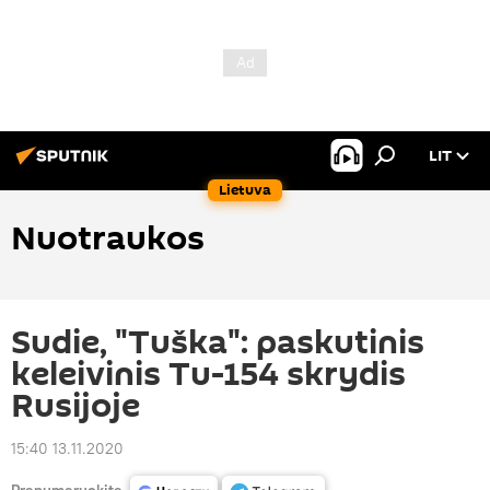
LIT
Lietuva
Nuotraukos
Sudie, "Tuška": paskutinis
keleivinis Tu-154 skrydis
Rusijoje
15:40 13.11.2020
Prenumeruokite