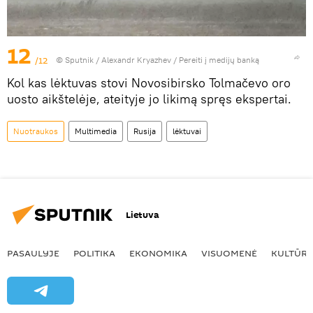
12
/12
© Sputnik / Alexandr Kryazhev
/
Pereiti į medijų banką
Kol kas lėktuvas stovi Novosibirsko Tolmačevo oro
uosto aikštelėje, ateityje jo likimą spręs ekspertai.
Nuotraukos
Multimedia
Rusija
lėktuvai
Lietuva
PASAULYJE
POLITIKA
EKONOMIKA
VISUOMENĖ
KULTŪR