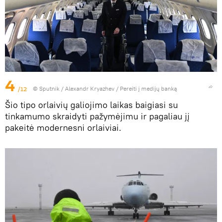
4
/12
© Sputnik / Alexandr Kryazhev
/
Pereiti į medijų banką
Šio tipo orlaivių galiojimo laikas baigiasi su
tinkamumo skraidyti pažymėjimu ir pagaliau jį
pakeitė modernesni orlaiviai.