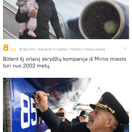
8
/12
© Sputnik / Alexandr Kryazhev
/
Pereiti į medijų banką
Būtent šį orlaivį skrydžių kompanija iš Mirno miesto
turi nuo 2002 metų.