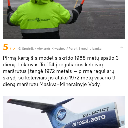
5
/12
© Sputnik / Alexandr Kryazhev
/
Pereiti į medijų banką
Pirmą kartą šis modelis skrido 1968 metų spalio 3
dieną. Lėktuvas Tu-154 į reguliarius keleivių
maršrutus įžengė 1972 metais — pirmą reguliarų
skrydį su keleiviais jis atliko 1972 metų vasario 9
dieną maršrutu Maskva–Mineralnyje Vody.