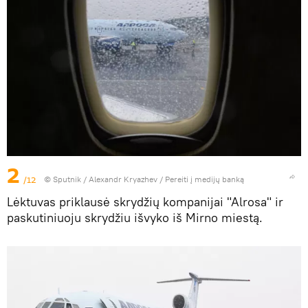
2
/12
© Sputnik / Alexandr Kryazhev
/
Pereiti į medijų banką
Lėktuvas priklausė skrydžių kompanijai "Alrosa" ir
paskutiniuoju skrydžiu išvyko iš Mirno miestą.