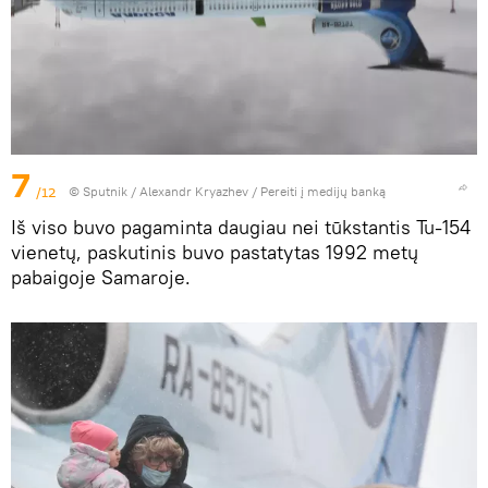
7
/12
© Sputnik / Alexandr Kryazhev
/
Pereiti į medijų banką
Iš viso buvo pagaminta daugiau nei tūkstantis Tu-154
vienetų, paskutinis buvo pastatytas 1992 metų
pabaigoje Samaroje.