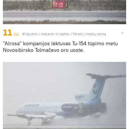
11
/12
© Sputnik / Alexandr Kryazhev
/
Pereiti į medijų banką
"Alrosa" kompanijos lėktuvas Tu-154 tūpimo metu
Novosibirsko Tolmačevo oro uoste.