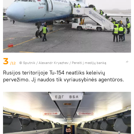
3
/12
© Sputnik / Alexandr Kryazhev
/
Pereiti į medijų banką
Rusijos teritorijoje Tu-154 neatliks keleivių
pervežimo. Jį naudos tik vyriausybinės agentūros.