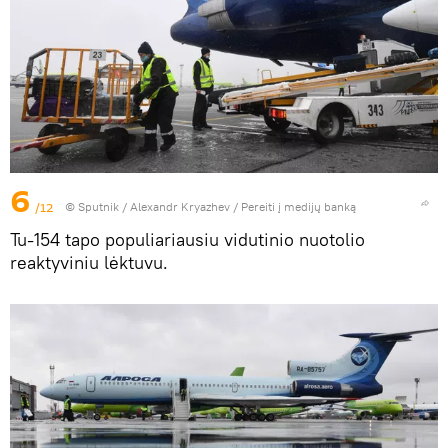
6
/12
© Sputnik / Alexandr Kryazhev
/
Pereiti į medijų banką
Tu-154 tapo populiariausiu vidutinio nuotolio
reaktyviniu lėktuvu.