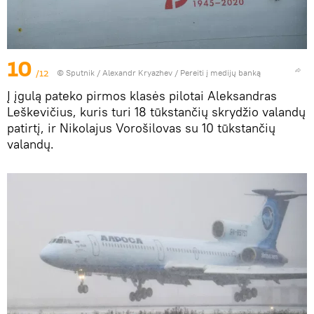
10
/12
© Sputnik / Alexandr Kryazhev
/
Pereiti į medijų banką
Į įgulą pateko pirmos klasės pilotai Aleksandras
Leškevičius, kuris turi 18 tūkstančių skrydžio valandų
patirtį, ir Nikolajus Vorošilovas su 10 tūkstančių
valandų.