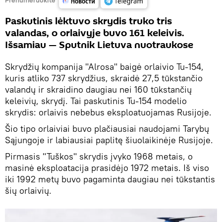
Paskutinis lėktuvo skrydis truko tris
valandas, o orlaivyje buvo 161 keleivis.
Išsamiau — Sputnik Lietuva nuotraukose
Skrydžių kompanija "Alrosa" baigė orlaivio Tu-154,
kuris atliko 737 skrydžius, skraidė 27,5 tūkstančio
valandų ir skraidino daugiau nei 160 tūkstančių
keleivių, skrydį. Tai paskutinis Tu-154 modelio
skrydis: orlaivis nebebus eksploatuojamas Rusijoje.
Šio tipo orlaiviai buvo plačiausiai naudojami Tarybų
Sąjungoje ir labiausiai paplitę šiuolaikinėje Rusijoje.
Pirmasis "Tuškos" skrydis įvyko 1968 metais, o
masinė eksploatacija prasidėjo 1972 metais. Iš viso
iki 1992 metų buvo pagaminta daugiau nei tūkstantis
šių orlaivių.