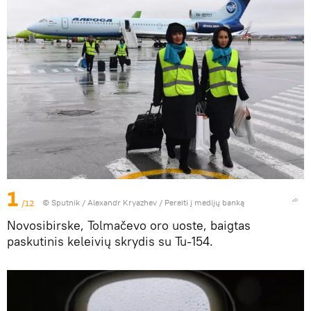
1
/12
© Sputnik / Alexandr Kryazhev
/
Pereiti į medijų banką
Novosibirske, Tolmačevo oro uoste, baigtas
paskutinis keleivių skrydis su Tu-154.