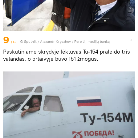
9
/12
© Sputnik / Alexandr Kryazhev
/
Pereiti į medijų banką
Paskutiniame skrydyje lėktuvas Tu-154 praleido tris
valandas, o orlaivyje buvo 161 žmogus.