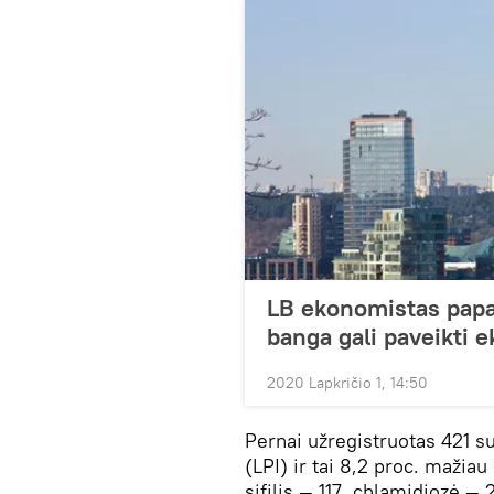
LB ekonomistas papa
banga gali paveikti 
2020 Lapkričio 1, 14:50
Pernai užregistruotas 421 su
(LPI) ir tai 8,2 proc. mažia
sifilis — 117, chlamidiozė —