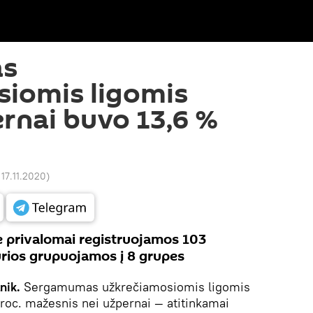
s
siomis ligomis
ernai buvo 13,6 %
 17.11.2020
)
e privalomai registruojamos 103
urios grupuojamos į 8 grupes
tnik.
Sergamumas užkrečiamosiomis ligomis
proc. mažesnis nei užpernai — atitinkamai