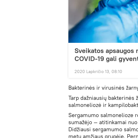
Sveikatos apsaugos m
COVID-19 gali gyven
2020 Lapkričio 13, 08:10
Bakterinės ir virusinės žarn
Tarp dažniausių bakterinės 
salmoneliozė ir kampilobakt
Sergamumo salmonelioze rod
sumažėjo — atitinkamai nuo 2
Didžiausi sergamumo salmone
metų amžiaus grupėje. Perna