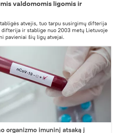
is valdomomis ligomis ir
tabligės atvejis, tuo tarpu susirgimų difterija
ifterija ir stablige nuo 2003 metų Lietuvoje
i pavieniai šių ligų atvejai.
o organizmo imuninį atsaką į