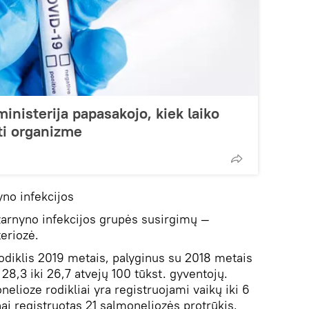
inisterija papasakojo, kiek laiko
ti organizme
yno infekcijos
žarnyno infekcijos grupės susirgimų —
eriozė.
iklis 2019 metais, palyginus su 2018 metais
8,3 iki 26,7 atvejų 100 tūkst. gyventojų.
lioze rodikliai yra registruojami vaikų iki 6
i registruotas 21 salmoneliozės protrūkis,