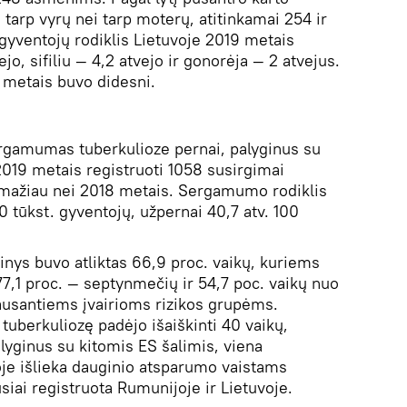
 tarp vyrų nei tarp moterų, atitinkamai 254 ir
yventojų rodiklis Lietuvoje 2019 metais
o, sifiliu — 4,2 atvejo ir gonorėja — 2 atvejus.
8 metais buvo didesni.
sergamumas tuberkulioze pernai, palyginus su
2019 metais registruoti 1058 susirgimai
c. mažiau nei 2018 metais. Sergamumo rodiklis
0 tūkst. gyventojų, užpernai 40,7 atv. 100
nys buvo atliktas 66,9 proc. vaikų, kuriems
jų 77,1 proc. — septynmečių ir 54,7 poc. vaikų nuo
lausantiems įvairioms rizikos grupėms.
tuberkuliozę padėjo išaiškinti 40 vaikų,
lyginus su kitomis ES šalimis, viena
je išlieka dauginio atsparumo vaistams
siai registruota Rumunijoje ir Lietuvoje.