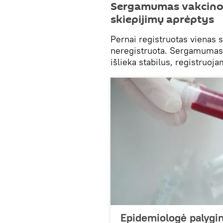
Sergamumas vakcinom
skiepijimų aprėptys
Pernai registruotas vienas s
neregistruota. Sergamumas d
išlieka stabilus, registruojam
Epidemiologė palygin