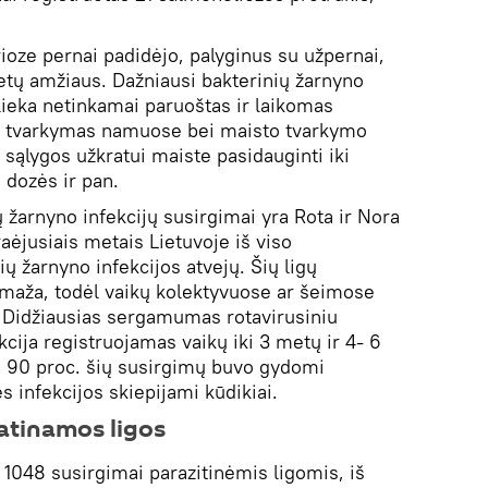
ze pernai padidėjo, palyginus su užpernai,
metų amžiaus. Dažniausi bakterinių žarnyno
išlieka netinkamai paruoštas ir laikomas
o tvarkymas namuose bei maisto tvarkymo
sąlygos užkratui maiste pasidauginti iki
o dozės ir pan.
ų žarnyno infekcijų susirgimai yra Rota ir Nora
raėjusiais metais Lietuvoje iš viso
ių žarnyno infekcijos atvejų. Šių ligų
 maža, todėl vaikų kolektyvuose ar šeimose
ai. Didžiausias sergamumas rotavirusiniu
kcija registruojamas vaikų iki 3 metų ir 4- 6
 90 proc. šių susirgimų buvo gydomi
s infekcijos skiepijami kūdikiai.
latinamos ligos
 1048 susirgimai parazitinėmis ligomis, iš