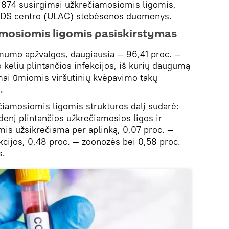
1 874 susirgimai užkrečiamosiomis ligomis,
AIDS centro (ULAC) stebėsenos duomenys.
osiomis ligomis pasiskirstymas
umo apžvalgos, daugiausia — 96,41 proc. —
 keliu plintančios infekcijos, iš kurių daugumą
mai ūmiomis viršutinių kvėpavimo takų
.
iamosiomis ligomis struktūros dalį sudarė:
denį plintančios užkrečiamosios ligos ir
mis užsikrečiama per aplinką, 0,07 proc. —
fekcijos, 0,48 proc. — zoonozės bei 0,58 proc.
s.