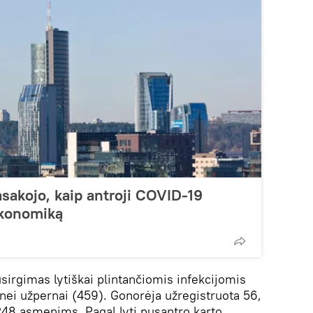
sakojo, kaip antroji COVID-19
ekonomiką
sirgimas lytiškai plintančiomis infekcijomis
u nei užpernai (459). Gonorėja užregistruota 56,
 248 asmenims. Pagal lytį pusantro karto