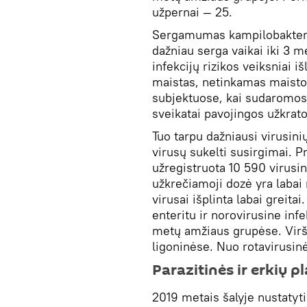
užpernai — 25.
Sergamumas kampilobakterio
dažniau serga vaikai iki 3 
infekcijų rizikos veiksniai 
maistas, netinkamas maist
subjektuose, kai sudaromos 
sveikatai pavojingos užkrat
Tuo tarpu dažniausi virusini
virusų sukelti susirgimai. P
užregistruota 10 590 virusin
užkrečiamoji dozė yra labai
virusai išplinta labai greit
enteritu ir norovirusine infe
metų amžiaus grupėse. Virš
ligoninėse. Nuo rotavirusinė
Parazitinės ir erkių p
2019 metais šalyje nustatyti