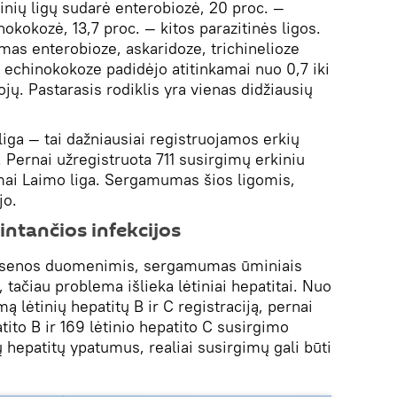
tinių ligų sudarė enterobiozė, 20 proc. —
nokokozė, 13,7 proc. — kitos parazitinės ligos.
s enterobioze, askaridoze, trichinelioze
echinokokoze padidėjo atitinkamai nuo 0,7 iki
ojų. Pastarasis rodiklis yra vienas didžiausių
 liga — tai dažniausiai registruojamos erkių
 Pernai užregistruota 711 susirgimų erkiniu
mai Laimo liga. Sergamumas šios ligomis,
jo.
lintančios infekcijos
ėsenos duomenimis, sergamumas ūminiais
, tačiau problema išlieka lėtiniai hepatitai. Nuo
 lėtinių hepatitų B ir C registraciją, pernai
tito B ir 169 lėtinio hepatito C susirgimo
ių hepatitų ypatumus, realiai susirgimų gali būti