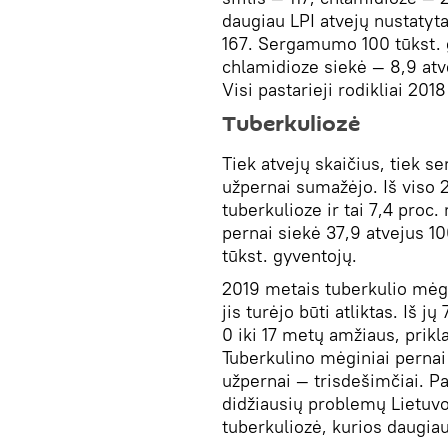
daugiau LPI atvejų nustatyta
167. Sergamumo 100 tūkst. g
chlamidioze siekė — 8,9 atvej
Visi pastarieji rodikliai 201
Tuberkuliozė
Tiek atvejų skaičius, tiek 
užpernai sumažėjo. Iš viso 
tuberkulioze ir tai 7,4 pro
pernai siekė 37,9 atvejus 10
tūkst. gyventojų.
2019 metais tuberkulio mėgi
jis turėjo būti atliktas. Iš 
0 iki 17 metų amžiaus, prik
Tuberkulino mėginiai pernai 
užpernai — trisdešimčiai. Pa
didžiausių problemų Lietuvo
tuberkuliozė, kurios daugiau