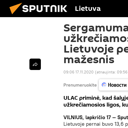
Lietuva
Sergamuma
užkrečiamo
Lietuvoje p
mažesnis
09:06 17.11.2020
(atnaujinta:
09:56
Prenumeruokite
ULAC priminė, kad šalyj
užkrečiamosios ligos, k
VILNIUS, lapkričio 17 — Spu
Lietuvoje pernai buvo 13,6 