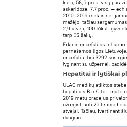
kurių 58,6 proc. visų parazi
askaridozė, 7,7 proc. — echi
2010–2019 metais sergamuma
mažėjo, tačiau sergamumas 
2,9 atvejų 100 tūkst. gyvent
tarp ES šalių.
Erkinis encefalitas ir Laimo
pernešamos ligos Lietuvoje.
encefalitu bei 3292 susirgi
lyginant su užpernai, padidė
Hepatitai ir lytiškai p
ULAC medikų atliktos steb
hepatitais B ir C turi mažėjo
2019 metų pradėjus privalomą
užregistruoti 26 lėtinio hepa
atvejai. Tačiau, įvertinant š
daugiau.