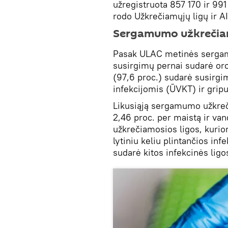
užregistruota 857 170 ir 99
rodo Užkrečiamųjų ligų ir 
Sergamumo užkrečiam
Pasak ULAC metinės sergam
susirgimų pernai sudarė oro
(97,6 proc.) sudarė susirgi
infekcijomis (ŪVKT) ir gripu
Likusiąją sergamumo užkreč
2,46 proc. per maistą ir van
užkrečiamosios ligos, kurio
lytiniu keliu plintančios in
sudarė kitos infekcinės ligo