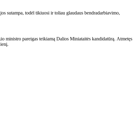
gijos sutampa, todėl tikiuosi ir toliau glaudaus bendradarbiavimo,
o ministro pareigas teikiamą Dalios Miniataitės kandidatūrą.
Atmetęs
ienį.