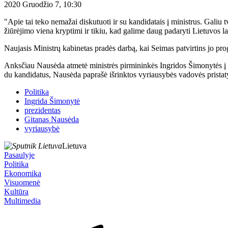
2020 Gruodžio 7, 10:30
"Apie tai teko nemažai diskutuoti ir su kandidatais į ministrus. Galiu t
žiūrėjimo viena kryptimi ir tikiu, kad galime daug padaryti Lietuvos l
Naujasis Ministrų kabinetas pradės darbą, kai Seimas patvirtins jo prog
Anksčiau Nausėda atmetė ministrės pirmininkės Ingridos Šimonytės į 
du kandidatus, Nausėda paprašė išrinktos vyriausybės vadovės pristatyti
Politika
Ingrida Šimonytė
prezidentas
Gitanas Nausėda
vyriausybė
Lietuva
Pasaulyje
Politika
Ekonomika
Visuomenė
Kultūra
Multimedia