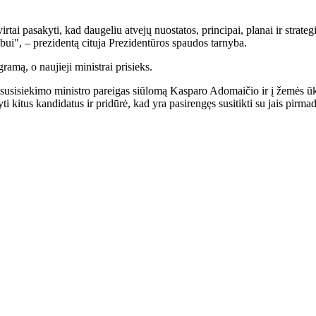
virtai pasakyti, kad daugeliu atvejų nuostatos, principai, planai ir strate
abui", – prezidentą cituja Prezidentūros spaudos tarnyba.
ramą, o naujieji ministrai prisieks.
susisiekimo ministro pareigas siūlomą Kasparo Adomaičio ir į žemės ūki
 kitus kandidatus ir pridūrė, kad yra pasirengęs susitikti su jais pirmad