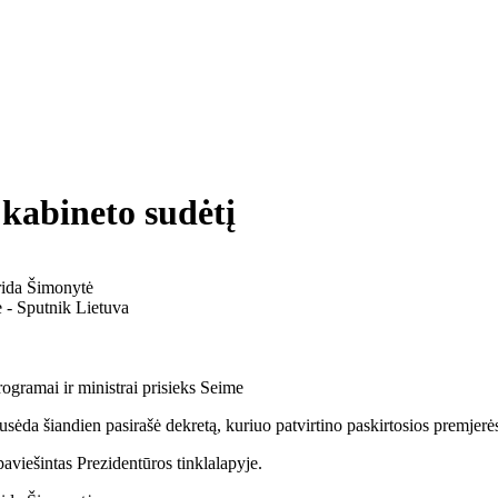
 kabineto sudėtį
rida Šimonytė
rogramai ir ministrai prisieks Seime
sėda šiandien pasirašė dekretą, kuriuo patvirtino paskirtosios premjer
paviešintas Prezidentūros tinklalapyje.