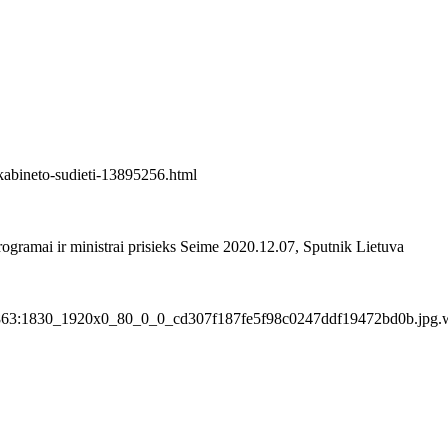
-kabineto-sudieti-13895256.html
programai ir ministrai prisieks Seime 2020.12.07, Sputnik Lietuva
0:2863:1830_1920x0_80_0_0_cd307f187fe5f98c0247ddf19472bd0b.jpg