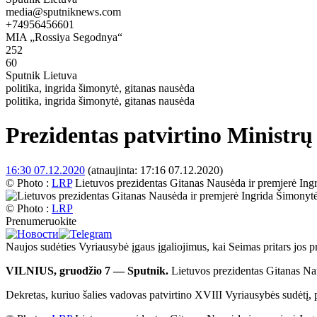
media@sputniknews.com
+74956456601
MIA „Rossiya Segodnya“
252
60
Sputnik Lietuva
politika, ingrida šimonytė, gitanas nausėda
politika, ingrida šimonytė, gitanas nausėda
Prezidentas patvirtino Ministrų
16:30 07.12.2020
(atnaujinta:
17:16 07.12.2020
)
© Photo :
LRP
Lietuvos prezidentas Gitanas Nausėda ir premjerė Ing
© Photo :
LRP
Prenumeruokite
Naujos sudėties Vyriausybė įgaus įgaliojimus, kai Seimas pritars jos p
VILNIUS, gruodžio 7 — Sputnik.
Lietuvos prezidentas Gitanas Nau
Dekretas, kuriuo šalies vadovas patvirtino XVIII Vyriausybės sudėtį, 