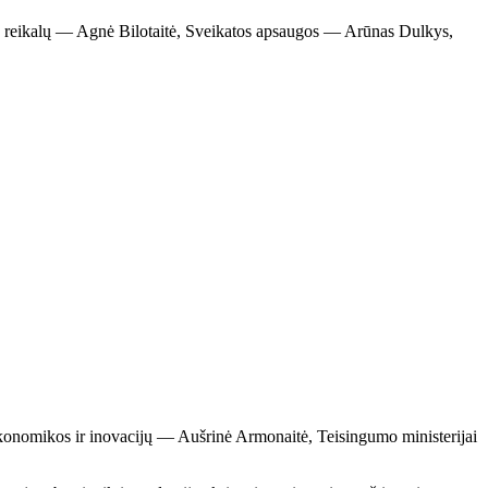
s reikalų — Agnė Bilotaitė, Sveikatos apsaugos — Arūnas Dulkys,
konomikos ir inovacijų — Aušrinė Armonaitė, Teisingumo ministerijai