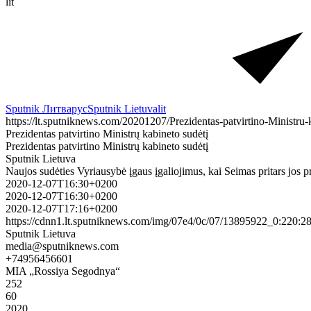
lit
Sputnik Литва
рус
Sputnik Lietuva
lit
https://lt.sputniknews.com/20201207/Prezidentas-patvirtino-Ministru
Prezidentas patvirtino Ministrų kabineto sudėtį
Prezidentas patvirtino Ministrų kabineto sudėtį
Sputnik Lietuva
Naujos sudėties Vyriausybė įgaus įgaliojimus, kai Seimas pritars jos 
2020-12-07T16:30+0200
2020-12-07T16:30+0200
2020-12-07T17:16+0200
https://cdnn1.lt.sputniknews.com/img/07e4/0c/07/13895922_0:22
Sputnik Lietuva
media@sputniknews.com
+74956456601
MIA „Rossiya Segodnya“
252
60
2020