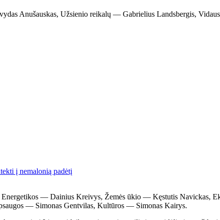
rvydas Anušauskas, Užsienio reikalų — Gabrielius Landsbergis, Vidau
ekti į nemalonią padėtį
nė, Energetikos — Dainius Kreivys, Žemės ūkio — Kęstutis Navickas, E
psaugos — Simonas Gentvilas, Kultūros — Simonas Kairys.