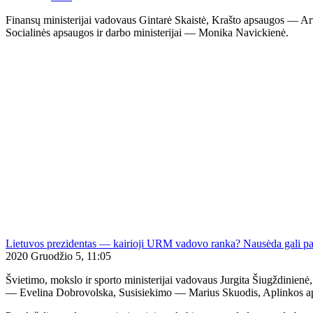
Finansų ministerijai vadovaus Gintarė Skaistė, Krašto apsaugos — A
Socialinės apsaugos ir darbo ministerijai — Monika Navickienė.
Lietuvos prezidentas — kairioji URM vadovo ranka? Nausėda gali pat
2020 Gruodžio 5, 11:05
Švietimo, mokslo ir sporto ministerijai vadovaus Jurgita Šiugždinie
— Evelina Dobrovolska, Susisiekimo — Marius Skuodis, Aplinkos a