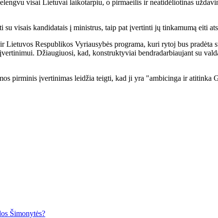
engvu visai Lietuvai laikotarpiu, o pirmaeilis ir neatidėliotinas uždavin
i su visais kandidatais į ministrus, taip pat įvertinti jų tinkamumą eiti a
ir Lietuvos Respublikos Vyriausybės programa, kuri rytoj bus pradėta s
įvertinimui. Džiaugiuosi, kad, konstruktyviai bendradarbiaujant su valda
 pirminis įvertinimas leidžia teigti, kad ji yra "ambicinga ir atitinka 
idos Šimonytės?