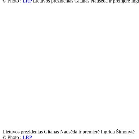
© Photo :
LRP
Lietuvos prezidentas Gitanas Nausėda ir premjerė Ing
Lietuvos prezidentas Gitanas Nausėda ir premjerė Ingrida Šimonytė
© Photo :
LRP