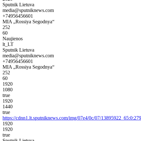
Sputnik Lietuva
media@sputniknews.com
+74956456601
MIA „Rossiya Segodnya“
252
60
Naujienos
lt_LT
Sputnik Lietuva
media@sputniknews.com
+74956456601
MIA „Rossiya Segodnya“
252
60
1920
1080
true
1920
1440
true
https://cdnn1.lt.sputniknews.com/img/07e4/0c/07/13895922_65:0
1920
1920
true
Sputnik Lietuva