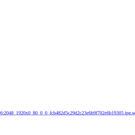
:2796:2048_1920x0_80_0_0_fcb482d5c29d2c23e6b9f702e6b19305.jpg.