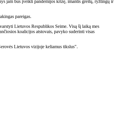
ys jam bus įveikti pandemijos krizę, imantis greitų, ryžtingų ir
tsakingas pareigas.
varstyti Lietuvos Respublikos Seime. Visą šį laiką mes
nčiosios koalicijos atstovais, pavyko suderinti visas
Gerovės Lietuvos vizijoje keliamus tikslus".