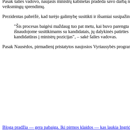
Pasak šalies vadovo, naujasis ministrų kabinetas pradeda savo darbą nel
veiksmingų sprendimų.
Prezidentas pabrėžė, kad turėjo galimybę susitikti ir išsamiai susipažint
"Šis procesas baigėsi maždaug tuo pat metu, kai buvo parengta 
išnaudojome susitikimams su kandidatais, jų dalykinės patirties 
kandidatūras į ministrų pozicijas", – sakė šalies vadovas.
Pasak Nausėdos, pirmadienį pristatytos naujosios Vyriausybės programos
Bloga pradžia — gera pabaiga. Iki pirmos klaidos — kas laukia Ingr