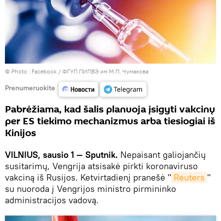
© Photo :
Facebook / ФГУП ПИПВЭ им М.П. Чумакова
Prenumeruokite
Pabrėžiama, kad šalis planuoja įsigyti vakcinų
per ES tiekimo mechanizmus arba tiesiogiai iš
Kinijos
VILNIUS, sausio 1 — Sputnik.
Nepaisant galiojančių
susitarimų, Vengrija atsisakė pirkti koronaviruso
vakciną iš Rusijos. Ketvirtadienį pranešė "
Reuters
"
su nuoroda į Vengrijos ministro pirmininko
administracijos vadovą.