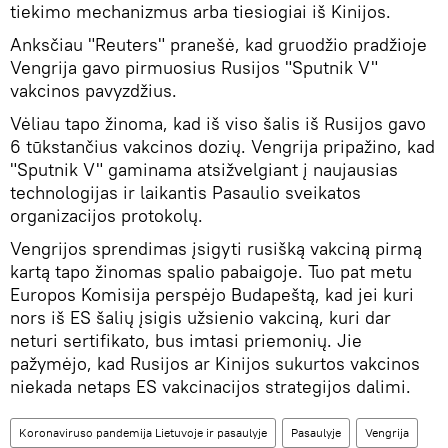
tiekimo mechanizmus arba tiesiogiai iš Kinijos.
Anksčiau "Reuters" pranešė, kad gruodžio pradžioje
Vengrija gavo pirmuosius Rusijos "Sputnik V"
vakcinos pavyzdžius.
Vėliau tapo žinoma, kad iš viso šalis iš Rusijos gavo
6 tūkstančius vakcinos dozių. Vengrija pripažino, kad
"Sputnik V" gaminama atsižvelgiant į naujausias
technologijas ir laikantis Pasaulio sveikatos
organizacijos protokolų.
Vengrijos sprendimas įsigyti rusišką vakciną pirmą
kartą tapo žinomas spalio pabaigoje. Tuo pat metu
Europos Komisija perspėjo Budapeštą, kad jei kuri
nors iš ES šalių įsigis užsienio vakciną, kuri dar
neturi sertifikato, bus imtasi priemonių. Jie
pažymėjo, kad Rusijos ar Kinijos sukurtos vakcinos
niekada netaps ES vakcinacijos strategijos dalimi.
Koronaviruso pandemija Lietuvoje ir pasaulyje
Pasaulyje
Vengrija