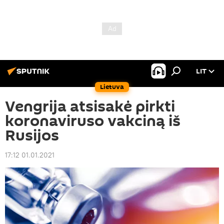
LIT
Lietuva
Vengrija atsisakė pirkti
koronaviruso vakciną iš
Rusijos
17:12 01.01.2021