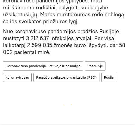
koronaviruso pandemijos ypatybes: maži
mirštamumo rodikliai, palyginti su daugybe
užsikrėtusiųjų. Mažas mirštamumas rodo neblogą
šalies sveikatos priežiūros lygį.
Nuo koronaviruso pandemijos pradžios Rusijoje
nustatyti 3 212 637 infekcijos atvejai. Per visą
laikotarpį 2 599 035 žmonės buvo išgydyti, dar 58
002 pacientai mirė.
Koronaviruso pandemija Lietuvoje ir pasaulyje
Pasaulyje
koronavirusas
Pasaulio sveikatos organizacija (PSO)
Rusija