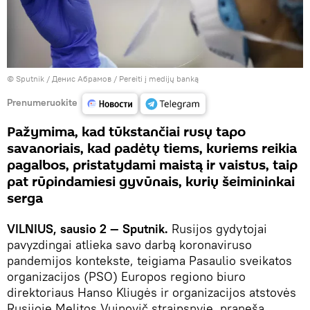
© Sputnik / Денис Абрамов
/
Pereiti į medijų banką
Prenumeruokite
Pažymima, kad tūkstančiai rusų tapo
savanoriais, kad padėtų tiems, kuriems reikia
pagalbos, pristatydami maistą ir vaistus, taip
pat rūpindamiesi gyvūnais, kurių šeimininkai
serga
VILNIUS, sausio 2 — Sputnik.
Rusijos gydytojai
pavyzdingai atlieka savo darbą koronaviruso
pandemijos kontekste, teigiama Pasaulio sveikatos
organizacijos (PSO) Europos regiono biuro
direktoriaus Hanso Kliugės ir organizacijos atstovės
Rusijoje Melitos Vujnovič straipsnyje, praneša