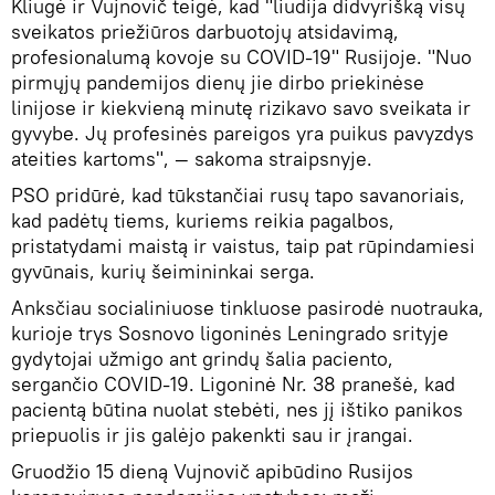
Kliugė ir Vujnovič teigė, kad "liudija didvyrišką visų
sveikatos priežiūros darbuotojų atsidavimą,
profesionalumą kovoje su COVID-19" Rusijoje. "Nuo
pirmųjų pandemijos dienų jie dirbo priekinėse
linijose ir kiekvieną minutę rizikavo savo sveikata ir
gyvybe. Jų profesinės pareigos yra puikus pavyzdys
ateities kartoms", — sakoma straipsnyje.
PSO pridūrė, kad tūkstančiai rusų tapo savanoriais,
kad padėtų tiems, kuriems reikia pagalbos,
pristatydami maistą ir vaistus, taip pat rūpindamiesi
gyvūnais, kurių šeimininkai serga.
Anksčiau socialiniuose tinkluose pasirodė nuotrauka,
kurioje trys Sosnovo ligoninės Leningrado srityje
gydytojai užmigo ant grindų šalia paciento,
sergančio COVID-19. Ligoninė Nr. 38 pranešė, kad
pacientą būtina nuolat stebėti, nes jį ištiko panikos
priepuolis ir jis galėjo pakenkti sau ir įrangai.
Gruodžio 15 dieną Vujnovič apibūdino Rusijos