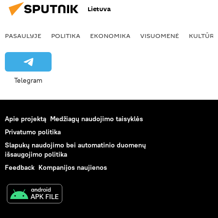
Lietuva
PASAULYJE
POLITIKA
EKONOMIKA
VISUOMENĖ
KULTŪR
Telegram
Apie projektą
Medžiagų naudojimo taisyklės
Privatumo politika
Slapukų naudojimo bei automatinio duomenų
išsaugojimo politika
Feedback
Kompanijos naujienos