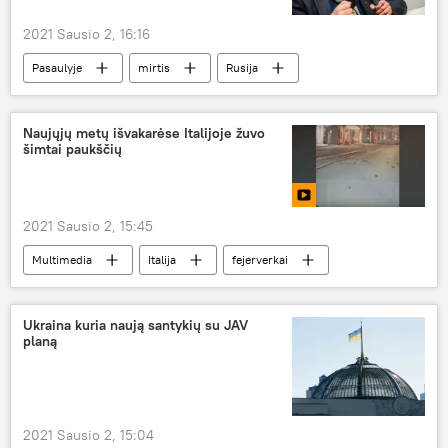
2021 Sausio 2, 16:16
Pasaulyje
mirtis
Rusija
aktorius
Metų netektys — 2021
Naujųjų metų išvakarėse Italijoje žuvo
šimtai paukščių
2021 Sausio 2, 15:45
Multimedia
Italija
fejerverkai
paukščiai
Ukraina kuria naują santykių su JAV
planą
2021 Sausio 2, 15:04