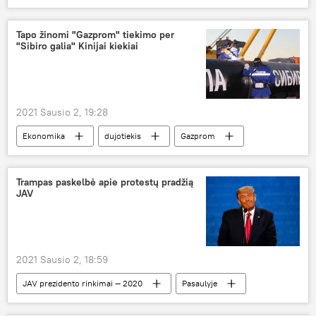
mirtingumas
Tapo žinomi "Gazprom" tiekimo per
"Sibiro galia" Kinijai kiekiai
2021 Sausio 2, 19:28
Ekonomika
dujotiekis
Gazprom
Kinija
Trampas paskelbė apie protestų pradžią
JAV
2021 Sausio 2, 18:59
JAV prezidento rinkimai — 2020
Pasaulyje
Donaldas Trampas
Melanija Tramp