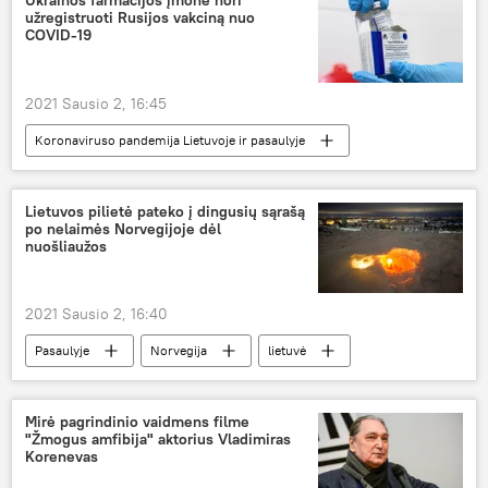
Ukrainos farmacijos įmonė nori
užregistruoti Rusijos vakciną nuo
COVID-19
2021 Sausio 2, 16:45
Koronaviruso pandemija Lietuvoje ir pasaulyje
Pasaulyje
vakcina
Ukraina
Rusija
Lietuvos pilietė pateko į dingusių sąrašą
po nelaimės Norvegijoje dėl
nuošliaužos
2021 Sausio 2, 16:40
Pasaulyje
Norvegija
lietuvė
nuošliauža
Mirė pagrindinio vaidmens filme
"Žmogus amfibija" aktorius Vladimiras
Korenevas