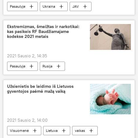
Pasaulyje
Ukraina
JAV
santykiai
Ekstremizmas, šmeižtas ir narkotikai:
kas pasikeis RF Baudžiamajame
kodekse 2021 metais
2021 Sausio 2, 14:35
Pasaulyje
Rusija
Baudžiamasis kodeksas
Analitika
Užsienietis be leidimo iš Lietuvos
gyventojos paėmė mažą vaiką
2021 Sausio 2, 14:00
Visuomenė
Lietuva
vaikas