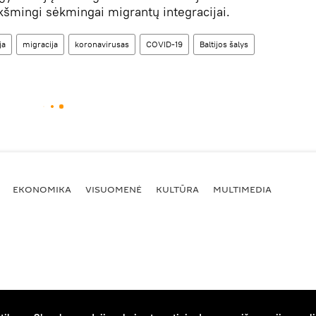
ikšmingi sėkmingai migrantų integracijai.
ja
migracija
koronavirusas
COVID-19
Baltijos šalys
EKONOMIKA
VISUOMENĖ
KULTŪRA
MULTIMEDIA