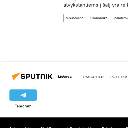
atvykstantiems į šalį yra re
Visuomenė
Ekonomika
pandemi
Lietuva
PASAULYJE
POLITIKA
Telegram