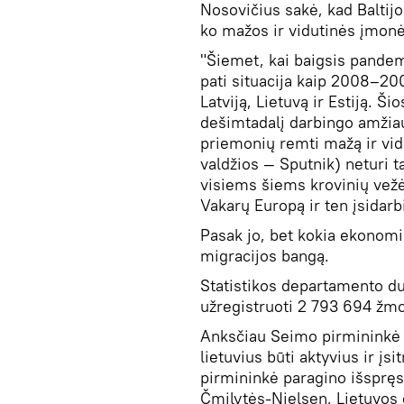
Nosovičius sakė, kad Baltijo
ko mažos ir vidutinės įmonės
"Šiemet, kai baigsis pandemi
pati situacija kaip 2008–20
Latviją, Lietuvą ir Estiją. Š
dešimtadalį darbingo amžia
priemonių remti mažą ir vidu
valdžios — Sputnik) neturi 
visiems šiems krovinių vežėj
Vakarų Europą ir ten įsidarbi
Pasak jo, bet kokia ekonomin
migracijos bangą.
Statistikos departamento d
užregistruoti 2 793 694 žm
Anksčiau Seimo pirmininkė 
lietuvius būti aktyvius ir įs
pirmininkė paragino išspręs
Čmilytės-Nielsen, Lietuvos 