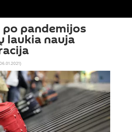
: po pandemijos
ių laukia nauja
acija
 06.01.2021
)