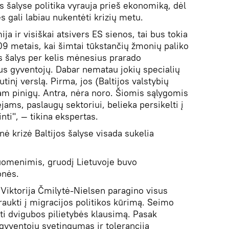
s šalyse politika vyrauja prieš ekonomiką, dėl
 gali labiau nukentėti krizių metu.
ja ir visiškai atsivers ES sienos, tai bus tokia
09 metais, kai šimtai tūkstančių žmonių paliko
ios šalys per kelis mėnesius prarado
us gyventojų. Dabar nematau jokių specialių
tinį verslą. Pirma, jos (Baltijos valstybių
tam pinigų. Antra, nėra noro. Šiomis sąlygomis
ams, paslaugų sektoriui, belieka persikelti į
nti", — tikina ekspertas.
ė krizė Baltijos šalyse visada sukelia
uomenimis, gruodį Lietuvoje buvo
onės.
Viktorija Čmilytė-Nielsen paragino visus
itraukti į migracijos politikos kūrimą. Seimo
ti dvigubos pilietybės klausimą. Pasak
gyventojų svetingumas ir tolerancija