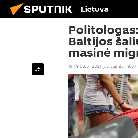
Lietuva
Politologas
Baltijos šal
masinė migr
18:49 06.01.2021
(atnaujinta:
19:07