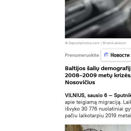
© Depositphotos.com /
BrianAJackson
Prenumeruokite
Baltijos šalių demografij
2008–2009 metų krizės, 
Nosovičius
VILNIUS, sausio 6 — Sputnik
apie teigiamą migraciją. Laik
išvyko 30 776 nuolatiniai gyv
pačiu laikotarpiu 2019 metai