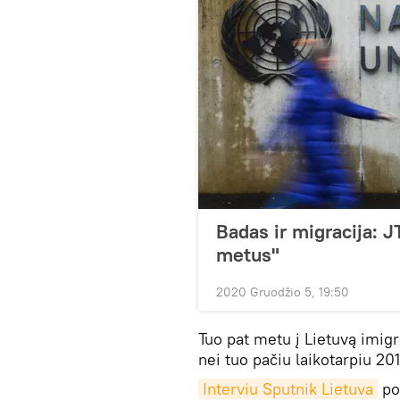
Badas ir migracija: 
metus"
2020 Gruodžio 5, 19:50
Tuo pat metu į Lietuvą imigr
nei tuo pačiu laikotarpiu 20
Interviu Sputnik Lietuva
pol