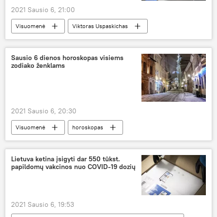
2021 Sausio 6, 21:00
Visuomenė
Viktoras Uspaskichas
vakcina
Pfizer/BioNTech
koronavirusas
COVID-19
Sausio 6 dienos horoskopas visiems
zodiako ženklams
2021 Sausio 6, 20:30
Visuomenė
horoskopas
Lietuva ketina įsigyti dar 550 tūkst.
papildomų vakcinos nuo COVID-19 dozių
2021 Sausio 6, 19:53