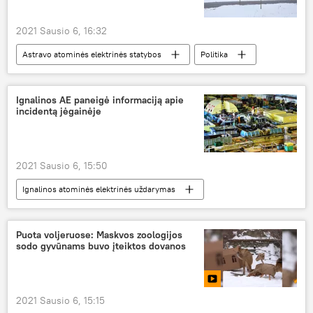
2021 Sausio 6, 16:32
Astravo atominės elektrinės statybos
Politika
Analitika
Baltarusija
Lietuva
Astravo AE
Ignalinos AE paneigė informaciją apie
incidentą jėgainėje
2021 Sausio 6, 15:50
Ignalinos atominės elektrinės uždarymas
Visuomenė
Ignalinos AE
incidentas
Puota voljeruose: Maskvos zoologijos
sodo gyvūnams buvo įteiktos dovanos
2021 Sausio 6, 15:15