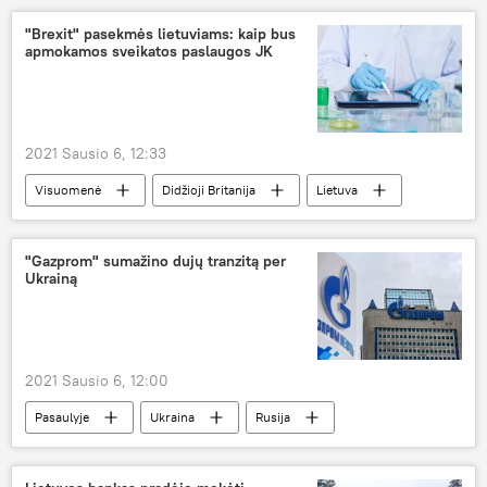
"Brexit" pasekmės lietuviams: kaip bus
apmokamos sveikatos paslaugos JK
2021 Sausio 6, 12:33
Visuomenė
Didžioji Britanija
Lietuva
lietuviai
užsienio lietuviai
Brexit
Valstybinė ligonių kasa (VLK)
"Gazprom" sumažino dujų tranzitą per
Ukrainą
2021 Sausio 6, 12:00
Pasaulyje
Ukraina
Rusija
Gazprom
dujos