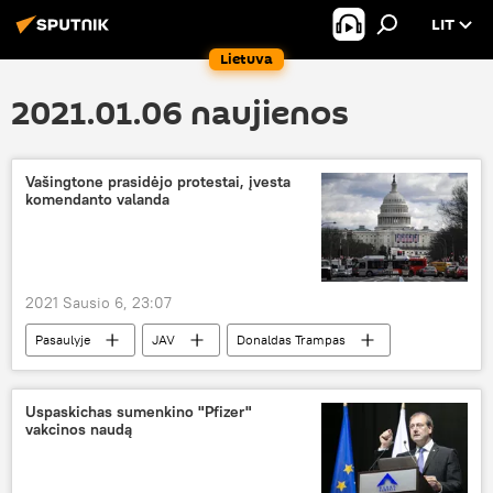
LIT
Lietuva
2021.01.06 naujienos
Vašingtone prasidėjo protestai, įvesta
komendanto valanda
2021 Sausio 6, 23:07
Pasaulyje
JAV
Donaldas Trampas
protestai
Vašingtonas
Uspaskichas sumenkino "Pfizer"
vakcinos naudą