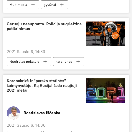
Multimedia
gyvūnai
zoologijos sodas
dovanos
šventės
Geruoju nesupranta. Policija sugriežtins
patikrinimus
2021 Sausio 6, 14:33
Nugirstas pokalbis
karantinas
Lietuva
Koronakrizė ir "parako statinės"
kaimynystėje. Ką Rusijai žada naujieji
2021 metai
Rostislavas Iščenka
2021 Sausio 6, 14:00