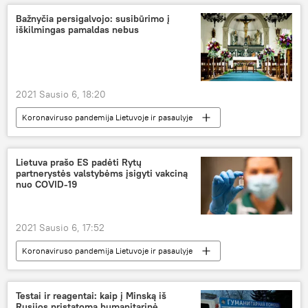
Baltijos šalys
Bažnyčia persigalvojo: susibūrimo į
iškilmingas pamaldas nebus
2021 Sausio 6, 18:20
Koronaviruso pandemija Lietuvoje ir pasaulyje
Visuomenė
bažnyčia
koronavirusas
COVID-19
Lietuva prašo ES padėti Rytų
partnerystės valstybėms įsigyti vakciną
nuo COVID-19
2021 Sausio 6, 17:52
Koronaviruso pandemija Lietuvoje ir pasaulyje
Visuomenė
vakcina
vakcinacija
Lietuva
koronavirusas
COVID-19
Testai ir reagentai: kaip į Minską iš
Rusijos pristatoma humanitarinė