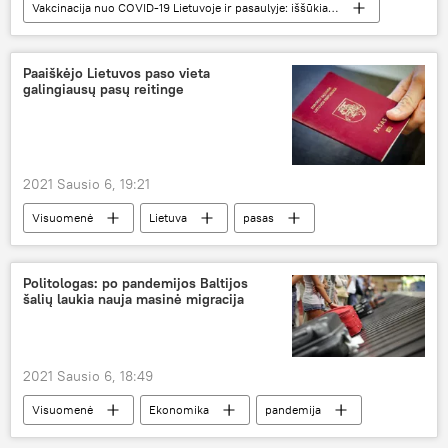
Vakcinacija nuo COVID-19 Lietuvoje ir pasaulyje: iššūkiai ir pažanga
Visuomenė
vakcina
Pfizer/BioNTech
koronavirusas
COVID-19
Lietuva
Paaiškėjo Lietuvos paso vieta
galingiausų pasų reitinge
2021 Sausio 6, 19:21
Visuomenė
Lietuva
pasas
viza
Politologas: po pandemijos Baltijos
šalių laukia nauja masinė migracija
2021 Sausio 6, 18:49
Visuomenė
Ekonomika
pandemija
migracija
koronavirusas
COVID-19