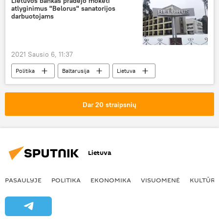
Lietuvos bankas pradėjo mokėti
atlyginimus "Belorus" sanatorijos
darbuotojams
2021 Sausio 6, 11:37
Politika
Baltarusija
Lietuva
Situacija aplink "Belorus" sanatoriją Druskininkuose
Dar 20 straipsnių
Lietuva
PASAULYJE
POLITIKA
EKONOMIKA
VISUOMENĖ
KULTŪR