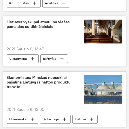
Kolumnistas
Analitika
Lietuvos vyskupai atnaujina viešas
pamaldas su tikinčiaisiais
2021 Sausio 6, 13:47
Visuomenė
bažnyčia
katalikų bažnyčia
karantinas
koronavirusas
COVID-19
Ekonomistas: Minskas nuosekliai
pašalina Lietuvą iš naftos produktų
tranzito
2021 Sausio 6, 13:05
Ekonomika
Baltarusija
Lietuva
nafta
tranzitas