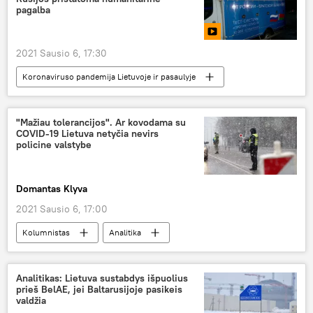
ES
pagalba
2021 Sausio 6, 17:30
Koronaviruso pandemija Lietuvoje ir pasaulyje
Multimedia
Baltarusija
Rusija
koronavirusas
humanitarinė pagalba
"Mažiau tolerancijos". Ar kovodama su
COVID-19 Lietuva netyčia nevirs
COVID-19
policine valstybe
Domantas Klyva
2021 Sausio 6, 17:00
Kolumnistas
Analitika
koronavirusas
karantinas
COVID-19
policija
Analitikas: Lietuva sustabdys išpuolius
prieš BelAE, jei Baltarusijoje pasikeis
valdžia