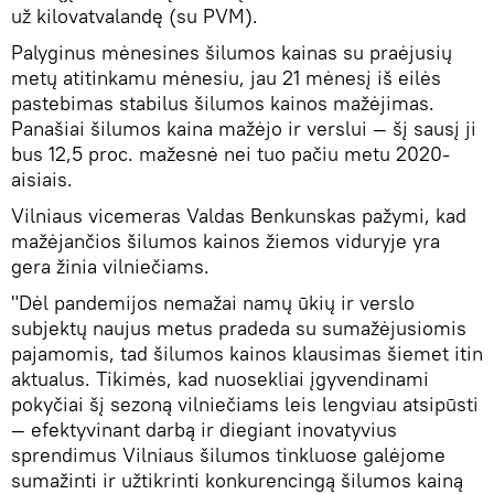
už kilovatvalandę (su PVM).
Palyginus mėnesines šilumos kainas su praėjusių
metų atitinkamu mėnesiu, jau 21 mėnesį iš eilės
pastebimas stabilus šilumos kainos mažėjimas.
Panašiai šilumos kaina mažėjo ir verslui — šį sausį ji
bus 12,5 proc. mažesnė nei tuo pačiu metu 2020-
aisiais.
Vilniaus vicemeras Valdas Benkunskas pažymi, kad
mažėjančios šilumos kainos žiemos viduryje yra
gera žinia vilniečiams.
"Dėl pandemijos nemažai namų ūkių ir verslo
subjektų naujus metus pradeda su sumažėjusiomis
pajamomis, tad šilumos kainos klausimas šiemet itin
aktualus. Tikimės, kad nuosekliai įgyvendinami
pokyčiai šį sezoną vilniečiams leis lengviau atsipūsti
— efektyvinant darbą ir diegiant inovatyvius
sprendimus Vilniaus šilumos tinkluose galėjome
sumažinti ir užtikrinti konkurencingą šilumos kainą