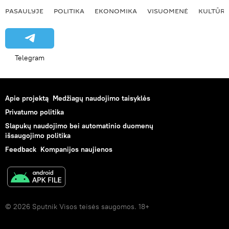
PASAULYJE
POLITIKA
EKONOMIKA
VISUOMENĖ
KULTŪR
Telegram
Apie projektą
Medžiagų naudojimo taisyklės
Privatumo politika
Slapukų naudojimo bei automatinio duomenų
išsaugojimo politika
Feedback
Kompanijos naujienos
© 2026 Sputnik Visos teisės saugomos. 18+