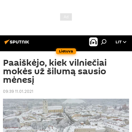
LIT
Lietuva
Paaiškėjo, kiek vilniečiai
mokės už šilumą sausio
mėnesį
09:39 11.01.2021