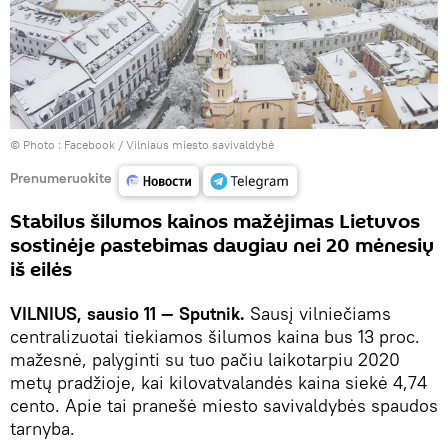
© Photo :
Facebook / Vilniaus miesto savivaldybė
Prenumeruokite
Stabilus šilumos kainos mažėjimas Lietuvos
sostinėje pastebimas daugiau nei 20 mėnesių
iš eilės
VILNIUS, sausio 11 — Sputnik.
Sausį vilniečiams
centralizuotai tiekiamos šilumos kaina bus 13 proc.
mažesnė, palyginti su tuo pačiu laikotarpiu 2020
metų pradžioje, kai kilovatvalandės kaina siekė 4,74
cento. Apie tai pranešė miesto savivaldybės spaudos
tarnyba.