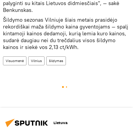
palyginti su kitais Lietuvos didmiesčiais", — sakė
Benkunskas.
Šildymo sezonas Vilniuje šiais metais prasidėjo
rekordiškai maža šildymo kaina gyventojams — spalį
kintamoji kainos dedamoji, kurią lemia kuro kainos,
sudarė daugiau nei du trečdalius visos šildymo
kainos ir siekė vos 2,13 ct/kWh.
Visuomenė
Vilnius
šildymas
Lietuva