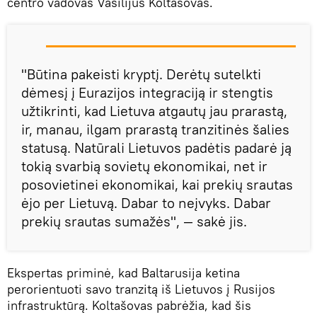
centro vadovas Vasilijus Koltašovas.
"Būtina pakeisti kryptį. Derėtų sutelkti
dėmesį į Eurazijos integraciją ir stengtis
užtikrinti, kad Lietuva atgautų jau prarastą,
ir, manau, ilgam prarastą tranzitinės šalies
statusą. Natūrali Lietuvos padėtis padarė ją
tokią svarbią sovietų ekonomikai, net ir
posovietinei ekonomikai, kai prekių srautas
ėjo per Lietuvą. Dabar to neįvyks. Dabar
prekių srautas sumažės", — sakė jis.
Ekspertas priminė, kad Baltarusija ketina
perorientuoti savo tranzitą iš Lietuvos į Rusijos
infrastruktūrą. Koltašovas pabrėžia, kad šis