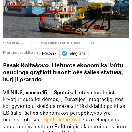
© Sputnik / Андрей Александров
/
Pereiti į medijų banką
Prenumeruokite
Pasak Koltašovo, Lietuvos ekonomikai būtų
naudinga grąžinti tranzitinės šalies statusą,
kurį ji prarado
VILNIUS, sausio 15 — Sputnik.
Lietuva turi keisti
kryptį ir sutelkti dėmesį į Eurazijos integraciją, nes
kol gyventojų skaičius mažėja ir išsisklaido po kitas
ES šalis, šalies ekonomikos perspektyvos yra
niūrios, interviu
Sputnik Lietuva
sakė Naujosios
visuomenės instituto Politinių ir ekonominių tyrimų