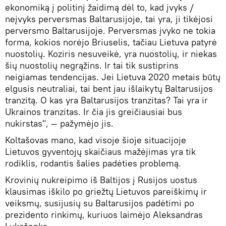
ekonomiką į politinį žaidimą dėl to, kad įvyks /
neįvyks perversmas Baltarusijoje, tai yra, ji tikėjosi
perversmo Baltarusijoje. Perversmas įvyko ne tokia
forma, kokios norėjo Briuselis, tačiau Lietuva patyrė
nuostolių. Koziris nesuveikė, yra nuostolių, ir niekas
šių nuostolių negrąžins. Ir tai tik sustiprins
neigiamas tendencijas. Jei Lietuva 2020 metais būtų
elgusis neutraliai, tai bent jau išlaikytų Baltarusijos
tranzitą. O kas yra Baltarusijos tranzitas? Tai yra ir
Ukrainos tranzitas. Ir čia jis greičiausiai bus
nukirstas", — pažymėjo jis.
Koltašovas mano, kad visoje šioje situacijoje
Lietuvos gyventojų skaičiaus mažėjimas yra tik
rodiklis, rodantis šalies padėties problemą.
Krovinių nukreipimo iš Baltijos į Rusijos uostus
klausimas iškilo po griežtų Lietuvos pareiškimų ir
veiksmų, susijusių su Baltarusijos padėtimi po
prezidento rinkimų, kuriuos laimėjo Aleksandras