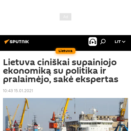
LIT
Lietuva
Lietuva ciniškai supainiojo
ekonomiką su politika ir
pralaimėjo, sakė ekspertas
10:43 15.01.2021