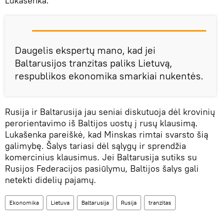
Lukašenka.
Daugelis ekspertų mano, kad jei
Baltarusijos tranzitas paliks Lietuvą,
respublikos ekonomika smarkiai nukentės.
Rusija ir Baltarusija jau seniai diskutuoja dėl krovinių
perorientavimo iš Baltijos uostų į rusų klausimą.
Lukašenka pareiškė, kad Minskas rimtai svarsto šią
galimybę. Šalys tariasi dėl sąlygų ir sprendžia
komercinius klausimus. Jei Baltarusija sutiks su
Rusijos Federacijos pasiūlymu, Baltijos šalys gali
netekti didelių pajamų.
Ekonomika
Lietuva
Baltarusija
Rusija
tranzitas