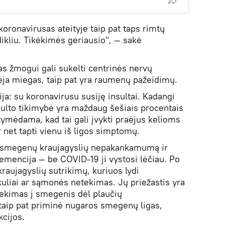
koronavirusas ateityje taip pat taps rimtų
kliu. Tikėkimės geriausio", — sakė
s žmogui gali sukelti centrinės nervų
ja miegas, taip pat yra raumenų pažeidimų.
ja: su koronavirusu susiję insultai. Kadangi
sulto tikimybė yra maždaug šešiais procentais
žymėdama, kad tai gali įvykti praėjus kelioms
 net tapti vienu iš ligos simptomų.
nį smegenų kraujagyslių nepakankamumą ir
demencija — be COVID-19 ji vystosi lėčiau. Po
ų kraujagyslių sutrikimų, kuriuos lydi
kuliai ar sąmonės netekimas. Jų priežastis yra
kimas į smegenis dėl plaučių
aip pat priminė nugaros smegenų ligas,
kcijos.