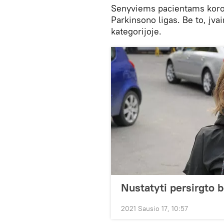
Senyviems pacientams koron
Parkinsono ligas. Be to, įva
kategorijoje.
Nustatyti persirgto
2021 Sausio 17, 10:57