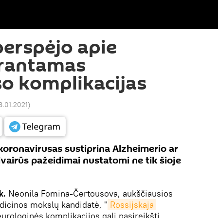
erspėjo apie
rantamas
o komplikacijas
8.01.2021
)
oronavirusas sustiprina Alzheimerio ar
 įvairūs pažeidimai nustatomi ne tik šioje
ik.
Neonila Fomina-Čertousova, aukščiausios
dicinos mokslų kandidatė, "
Rossijskaja 
eurologinės komplikacijos gali pasireikšti