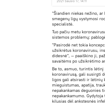
2021 Sausio 17, 14:11
"Šiandien niekas nežino, ar 
smegenų ligų vystymosi rodi
specialistė.
Tuo pačiu metu koronavirusa
sistemos problemų: pablogė
"Pasirodė net tokia koncepci
užsikrėtus koronavirusu, in
didesnė", — paaiškino ji, pa
savaitėms po užsikrėtimo ar
Be to, asmuo, turintis lėti
koronavirusą, gali susirgti 
ligos gali atsirasti ir lėtini
mieguistumas, apatija, trau
nepakankamas deguonies tie
nepakankamumo. Gydytoja t
kilusias dėl ankstesnės infe