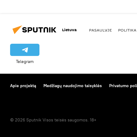
Lietuva
PASAULYJE
POLITIKA
Telegram
Apie projektą
Medžiagų naudojimo taisyklės
Privatumo poli
© 2026 Sputnik Visos teisės saugomos. 18+