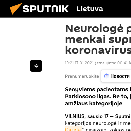
Lietuva
Neurologė p
menkai sup
koronavirus
19:21 17.01.2021
(atnaujinta:
00:41 1
Prenumeruokite
Senyviems pacientams k
Parkinsono ligas. Be to,
amžiaus kategorijoje
VILNIUS, sausio 17 — Sputn
kategorijos neurologė ir me
Gazeta
" pasakojo, kokios n