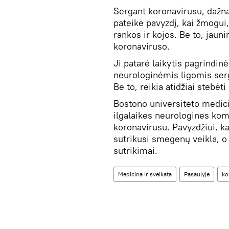
Sergant koronavirusu, dažna
pateikė pavyzdį, kai žmogui
rankos ir kojos. Be to, jaun
koronaviruso.
Ji patarė laikytis pagrindin
neurologinėmis ligomis serg
Be to, reikia atidžiai stebėti
Bostono universiteto medic
ilgalaikes neurologines ko
koronavirusu. Pavyzdžiui, k
sutrikusi smegenų veikla, o
sutrikimai.
Medicina ir sveikata
Pasaulyje
ko