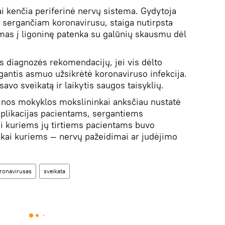
i kenčia periferinė nervų sistema. Gydytoja
, sergančiam koronavirusu, staiga nutirpsta
imas į ligoninę patenka su galūnių skausmu dėl
ės diagnozės rekomendacijų, jei vis dėlto
antis asmuo užsikrėtė koronaviruso infekcija.
 savo sveikatą ir laikytis saugos taisyklių.
inos mokyklos mokslininkai anksčiau nustatė
mplikacijas pacientams, sergantiems
ai kuriems jų tirtiems pacientams buvo
 kai kuriems — nervų pažeidimai ar judėjimo
ronavirusas
sveikata