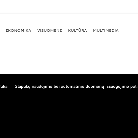
EKONOMIKA
VISUOMENĖ
KULTŪRA
MULTIMEDIA
tika
Slapukų naudojimo bei automatinio duomenų išsaugojimo poli