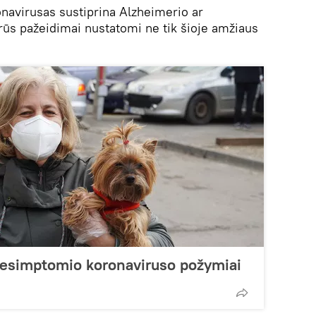
avirusas sustiprina Alzheimerio ar
irūs pažeidimai nustatomi ne tik šioje amžiaus
 besimptomio koronaviruso požymiai