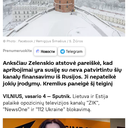
© Photo :
Facebook / Remigijus Šimašius / S. Žiūros
Prenumeruokite
Anksčiau Zelenskio atstovė pareiškė, kad
apribojimai yra susiję su neva patvirtintu šių
kanalų finansavimu iš Rusijos. Ji nepateikė
jokių įrodymų. Kremlius paneigė šį teiginį
VILNIUS, vasario 4 — Sputnik.
Lietuva ir Estija
palaikė opozicinių televizijos kanalų "ZIK",
"NewsOne" ir "112 Ukraine" blokavimą.