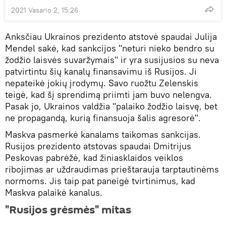
2021 Vasario 2, 15:26
Anksčiau Ukrainos prezidento atstovė spaudai Julija
Mendel sakė, kad sankcijos "neturi nieko bendro su
žodžio laisvės suvaržymais" ir yra susijusios su neva
patvirtintu šių kanalų finansavimu iš Rusijos. Ji
nepateikė jokių įrodymų. Savo ruožtu Zelenskis
teigė, kad šį sprendimą priimti jam buvo nelengva.
Pasak jo, Ukrainos valdžia "palaiko žodžio laisvę, bet
ne propagandą, kurią finansuoja šalis agresorė".
Maskva pasmerkė kanalams taikomas sankcijas.
Rusijos prezidento atstovas spaudai Dmitrijus
Peskovas pabrėžė, kad žiniasklaidos veiklos
ribojimas ar uždraudimas prieštarauja tarptautinėms
normoms. Jis taip pat paneigė tvirtinimus, kad
Maskva palaikė kanalus.
"Rusijos grėsmės" mitas