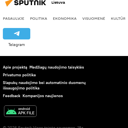
Lietuva
PASAULYJE
POLITIKA
EKONOMIKA
VISUOMENĖ
KULTŪR
Telegram
Apie projektą
Medžiagų naudojimo taisyklės
Privatumo politika
Slapukų naudojimo bei automatinio duomenų
išsaugojimo politika
Feedback
Kompanijos naujienos
© 2026 Sputnik Visos teisės saugomos. 18+