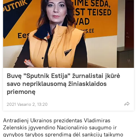
Buvę "Sputnik Estija" žurnalistai įkūrė
savo nepriklausomą žiniasklaidos
priemonę
2021 Vasario 2, 13:20
Antradienį Ukrainos prezidentas Vladimiras
Zelenskis įgyvendino Nacionalinio saugumo ir
gynybos tarybos sprendimą dėl sankcijų taikymo