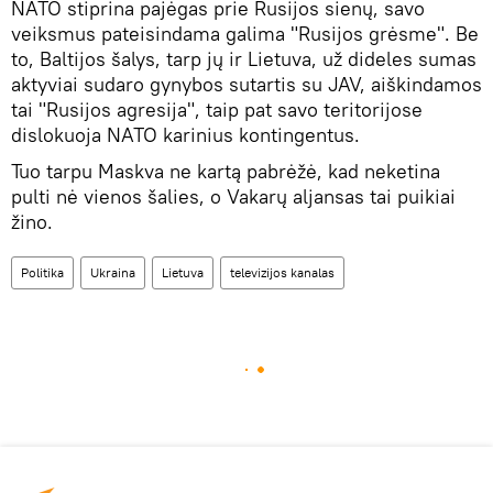
NATO stiprina pajėgas prie Rusijos sienų, savo
veiksmus pateisindama galima "Rusijos grėsme". Be
to, Baltijos šalys, tarp jų ir Lietuva, už dideles sumas
aktyviai sudaro gynybos sutartis su JAV, aiškindamos
tai "Rusijos agresija", taip pat savo teritorijose
dislokuoja NATO karinius kontingentus.
Tuo tarpu Maskva ne kartą pabrėžė, kad neketina
pulti nė vienos šalies, o Vakarų aljansas tai puikiai
žino.
Politika
Ukraina
Lietuva
televizijos kanalas