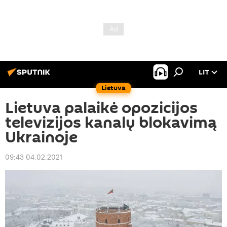
LIT
Lietuva
Lietuva palaikė opozicijos
televizijos kanalų blokavimą
Ukrainoje
09:43 04.02.2021