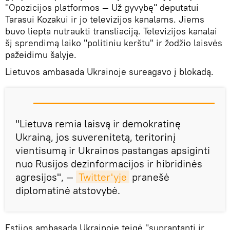
"Opozicijos platformos — Už gyvybę" deputatui
Tarasui Kozakui ir jo televizijos kanalams. Jiems
buvo liepta nutraukti transliaciją. Televizijos kanalai
šį sprendimą laiko "politiniu kerštu" ir žodžio laisvės
pažeidimu šalyje.
Lietuvos ambasada Ukrainoje sureagavo į blokadą.
"Lietuva remia laisvą ir demokratinę
Ukrainą, jos suverenitetą, teritorinį
vientisumą ir Ukrainos pastangas apsiginti
nuo Rusijos dezinformacijos ir hibridinės
agresijos", —
Twitter'yje
pranešė
diplomatinė atstovybė.
Estijos ambasada Ukrainoje teigė "suprantanti ir