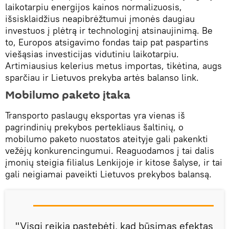
laikotarpiu energijos kainos normalizuosis,
išsisklaidžius neapibrėžtumui įmonės daugiau
investuos į plėtrą ir technologinį atsinaujinimą. Be
to, Europos atsigavimo fondas taip pat paspartins
viešąsias investicijas vidutiniu laikotarpiu.
Artimiausius kelerius metus importas, tikėtina, augs
sparčiau ir Lietuvos prekyba artės balanso link.
Mobilumo paketo įtaka
Transporto paslaugų eksportas yra vienas iš
pagrindinių prekybos pertekliaus šaltinių, o
mobilumo paketo nuostatos ateityje gali pakenkti
vežėjų konkurencingumui. Reaguodamos į tai dalis
įmonių steigia filialus Lenkijoje ir kitose šalyse, ir tai
gali neigiamai paveikti Lietuvos prekybos balansą.
"Visgi reikia pastebėti, kad būsimas efektas