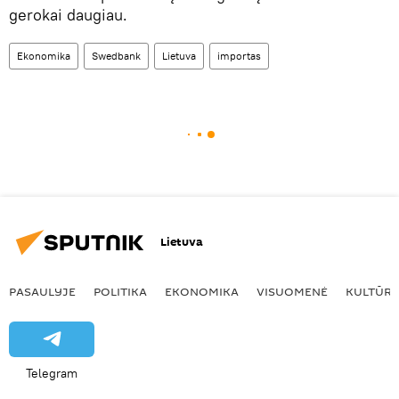
gerokai daugiau.
Ekonomika
Swedbank
Lietuva
importas
Lietuva
PASAULYJE
POLITIKA
EKONOMIKA
VISUOMENĖ
KULTŪR
Telegram