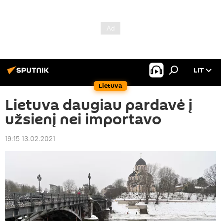
LIT
Lietuva
Lietuva daugiau pardavė į
užsienį nei importavo
19:15 13.02.2021