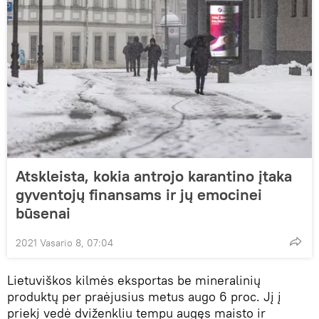
Atskleista, kokia antrojo karantino įtaka
gyventojų finansams ir jų emocinei
būsenai
2021 Vasario 8, 07:04
Lietuviškos kilmės eksportas be mineralinių
produktų per praėjusius metus augo 6 proc. Jį į
priekį vedė dviženkliu tempu augęs maisto ir