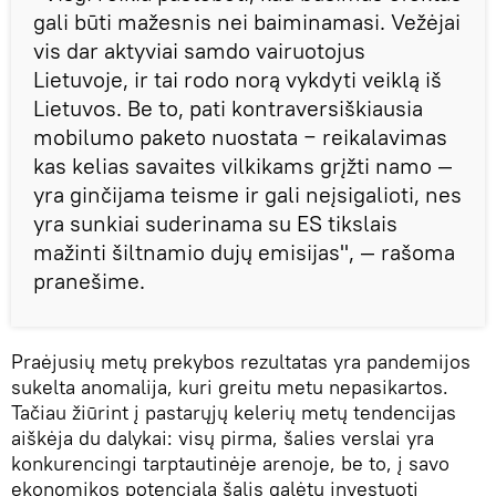
gali būti mažesnis nei baiminamasi. Vežėjai
vis dar aktyviai samdo vairuotojus
Lietuvoje, ir tai rodo norą vykdyti veiklą iš
Lietuvos. Be to, pati kontraversiškiausia
mobilumo paketo nuostata − reikalavimas
kas kelias savaites vilkikams grįžti namo —
yra ginčijama teisme ir gali neįsigalioti, nes
yra sunkiai suderinama su ES tikslais
mažinti šiltnamio dujų emisijas", — rašoma
pranešime.
Praėjusių metų prekybos rezultatas yra pandemijos
sukelta anomalija, kuri greitu metu nepasikartos.
Tačiau žiūrint į pastarųjų kelerių metų tendencijas
aiškėja du dalykai: visų pirma, šalies verslai yra
konkurencingi tarptautinėje arenoje, be to, į savo
ekonomikos potencialą šalis galėtų investuoti