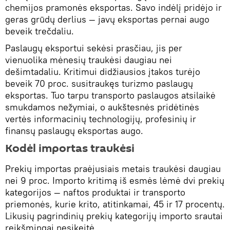
chemijos pramonės eksportas. Savo indėlį pridėjo ir
geras grūdų derlius — javų eksportas pernai augo
beveik trečdaliu.
Paslaugų eksportui sekėsi prasčiau, jis per
vienuolika mėnesių traukėsi daugiau nei
dešimtadaliu. Kritimui didžiausios įtakos turėjo
beveik 70 proc. susitraukęs turizmo paslaugų
eksportas. Tuo tarpu transporto paslaugos atsilaikė
smukdamos nežymiai, o aukštesnės pridėtinės
vertės informacinių technologijų, profesinių ir
finansų paslaugų eksportas augo.
Kodėl importas traukėsi
Prekių importas praėjusiais metais traukėsi daugiau
nei 9 proc. Importo kritimą iš esmės lėmė dvi prekių
kategorijos — naftos produktai ir transporto
priemonės, kurie krito, atitinkamai, 45 ir 17 procentų.
Likusių pagrindinių prekių kategorijų importo srautai
reikšmingai nesikeitė.