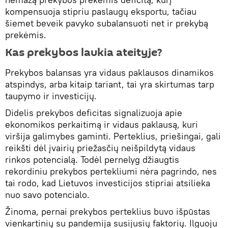
kompensuoja stipriu paslaugų eksportu, tačiau
šiemet beveik pavyko subalansuoti net ir prekybą
prekėmis.
Kas prekybos laukia ateityje?
Prekybos balansas yra vidaus paklausos dinamikos
atspindys, arba kitaip tariant, tai yra skirtumas tarp
taupymo ir investicijų.
Didelis prekybos deficitas signalizuoja apie
ekonomikos perkaitimą ir vidaus paklausą, kuri
viršija galimybes gaminti. Perteklius, priešingai, gali
reikšti dėl įvairių priežasčių neišpildytą vidaus
rinkos potencialą. Todėl pernelyg džiaugtis
rekordiniu prekybos pertekliumi nėra pagrindo, nes
tai rodo, kad Lietuvos investicijos stipriai atsilieka
nuo savo potencialo.
Žinoma, pernai prekybos perteklius buvo išpūstas
vienkartinių su pandemija susijusių faktorių. Ilguoju