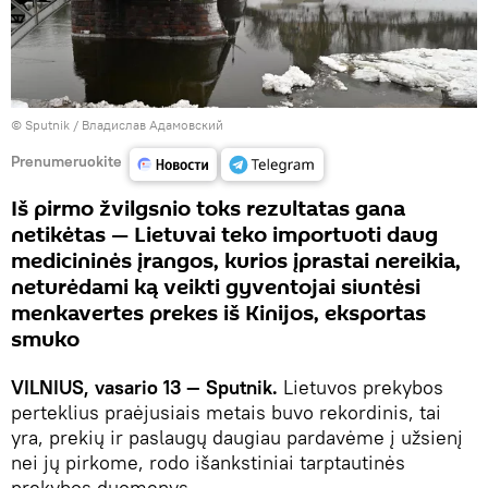
© Sputnik / Владислав Адамовский
Prenumeruokite
Iš pirmo žvilgsnio toks rezultatas gana
netikėtas — Lietuvai teko importuoti daug
medicininės įrangos, kurios įprastai nereikia,
neturėdami ką veikti gyventojai siuntėsi
menkavertes prekes iš Kinijos, eksportas
smuko
VILNIUS, vasario 13 — Sputnik.
Lietuvos prekybos
perteklius praėjusiais metais buvo rekordinis, tai
yra, prekių ir paslaugų daugiau pardavėme į užsienį
nei jų pirkome, rodo išankstiniai tarptautinės
prekybos duomenys.