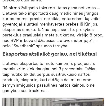
"Iš pirmo žvilgsnio toks rezultatas gana netikėtas —
Lietuvai teko importuoti daug medicininės įrangos,
kurios mums įprastai nereikia, neturėdami ką veikti
gyventojai siuntėsi menkavertes prekes iš Kinijos,
eksportas smuko. Tačiau nepaisant to, prekybos
perteklius praėjusiais metais, tikėtina, viršijo 8 proc.
nuo BVP ir buvo didžiausias Lietuvos istorijoje", —
rašo "Swedbank" spaudos tarnyba.
Eksportas atsilaikė geriau, nei tikėtasi
Lietuvos eksportas to meto kainomis praėjusiais
metais krito kiek daugiau nei 3 procentais. Tačiau
taip nutiko tik dėl perpus susitraukusio naftos
produktų eksporto, kurį didžiąja dalimi nulėmė
žemyn smigusios pasaulinės naftos kainos, o ne
gamybos susitraukimas.