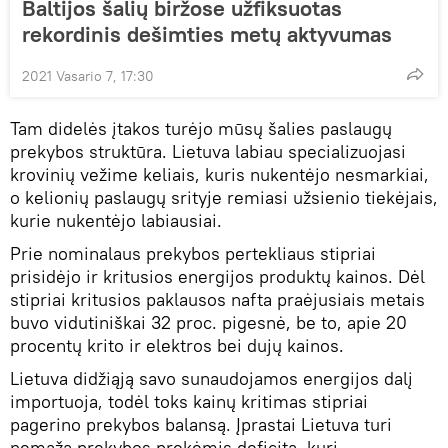
Baltijos šalių biržose užfiksuotas
rekordinis dešimties metų aktyvumas
2021 Vasario 7, 17:30
Tam didelės įtakos turėjo mūsų šalies paslaugų
prekybos struktūra. Lietuva labiau specializuojasi
krovinių vežime keliais, kuris nukentėjo nesmarkiai,
o kelionių paslaugų srityje remiasi užsienio tiekėjais,
kurie nukentėjo labiausiai.
Prie nominalaus prekybos pertekliaus stipriai
prisidėjo ir kritusios energijos produktų kainos. Dėl
stipriai kritusios paklausos nafta praėjusiais metais
buvo vidutiniškai 32 proc. pigesnė, be to, apie 20
procentų krito ir elektros bei dujų kainos.
Lietuva didžiąją savo sunaudojamos energijos dalį
importuoja, todėl toks kainų kritimas stipriai
pagerino prekybos balansą. Įprastai Lietuva turi
nemažą prekybos prekėmis deficitą, kurį