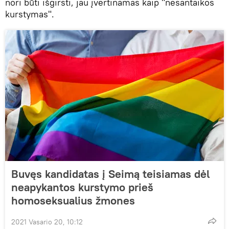
nori būti išgirsti, jau įvertinamas kaip "nesantaikos
kurstymas".
Buvęs kandidatas į Seimą teisiamas dėl
neapykantos kurstymo prieš
homoseksualius žmones
2021 Vasario 20, 10:12