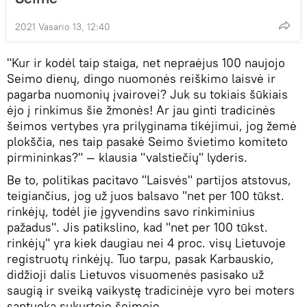
2021 Vasario 13, 12:40
"Kur ir kodėl taip staiga, net nepraėjus 100 naujojo
Seimo dienų, dingo nuomonės reiškimo laisvė ir
pagarba nuomonių įvairovei? Juk su tokiais šūkiais
ėjo į rinkimus šie žmonės! Ar jau ginti tradicinės
šeimos vertybes yra prilyginama tikėjimui, jog žemė
plokščia, nes taip pasakė Seimo švietimo komiteto
pirmininkas?" — klausia "valstiečių" lyderis.
Be to, politikas pacitavo "Laisvės" partijos atstovus,
teigiančius, jog už juos balsavo "net per 100 tūkst.
rinkėjų, todėl jie įgyvendins savo rinkiminius
pažadus". Jis patikslino, kad "net per 100 tūkst.
rinkėjų" yra kiek daugiau nei 4 proc. visų Lietuvoje
registruotų rinkėjų. Tuo tarpu, pasak Karbauskio,
didžioji dalis Lietuvos visuomenės pasisako už
saugią ir sveiką vaikystę tradicinėje vyro bei moters
santuoka sukurtoje šeimoje.