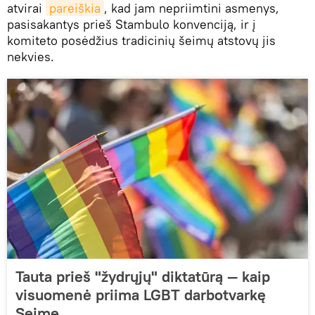
atvirai
pareiškia
, kad jam nepriimtini asmenys,
pasisakantys prieš Stambulo konvenciją, ir į
komiteto posėdžius tradicinių šeimų atstovų jis
nekvies.
Tauta prieš "žydrųjų" diktatūrą — kaip
visuomenė priima LGBT darbotvarkę
Seime