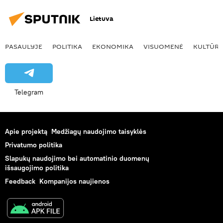
Lietuva
PASAULYJE
POLITIKA
EKONOMIKA
VISUOMENĖ
KULTŪR
Telegram
Apie projektą
Medžiagų naudojimo taisyklės
Privatumo politika
Slapukų naudojimo bei automatinio duomenų
išsaugojimo politika
Feedback
Kompanijos naujienos