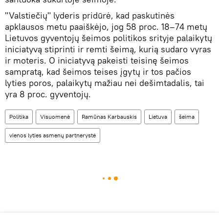
"Valstiečių" lyderis pridūrė, kad paskutinės
apklausos metu paaiškėjo, jog 58 proc. 18–74 metų
Lietuvos gyventojų šeimos politikos srityje palaikytų
iniciatyvą stiprinti ir remti šeimą, kurią sudaro vyras
ir moteris. O iniciatyvą pakeisti teisinę šeimos
sampratą, kad šeimos teises įgytų ir tos pačios
lyties poros, palaikytų mažiau nei dešimtadalis, tai
yra 8 proc. gyventojų.
Politika
Visuomenė
Ramūnas Karbauskis
Lietuva
šeima
vienos lyties asmenų partnerystė