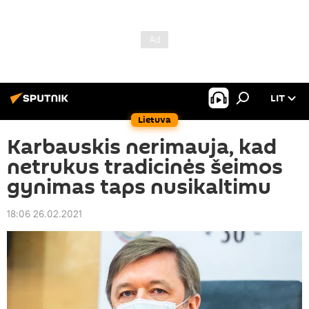
LIT
Lietuva
Karbauskis nerimauja, kad
netrukus tradicinės šeimos
gynimas taps nusikaltimu
18:06 26.02.2021