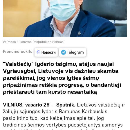
© Photo :
Lietuvos Respublikos Seimas
Prenumeruokite
"Valstiečių" lyderio teigimu, atėjus naujai
Vyriausybei, Lietuvoje vis dažniau skamba
pareiškimai, jog vienos lyties šeimų
pripažinimas reiškia progresą, o bandantieji
prieštarauti tam kursto nesantaiką
VILNIUS, vasario 26 — Sputnik.
Lietuvos valstiečių ir
žaliųjų sąjungos lyderis Ramūnas Karbauskis
pasipiktino tuo, kad kalbėjimas apie tai, jog
tradicines šeimos vertybes puoselėjantys asmenys