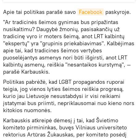
Apie tai politikas parašė savo
Facebook
paskyroje.
"Ar tradicinės šeimos gynimas bus pripažintas
nusikaltimu? Daugybė žmonių, pasisakančių už
tradicinę vyro ir moters šeimą, anot LRT kalbintų
"ekspertų" yra "grupinis priekabiavimas". Kalbėjimas
apie tai, kad tradicines šeimos vertybes
puoselėjantys asmenys nori būti išgirsti, anot LRT
kalbintų asmenų, reiškia "nesantaikos kurstymą", —
parašė Karbauskis.
Politikas pabrėžė, kad LGBT propagandos ruporai
teigia, jog vienos lyties šeimos reiškia progresą,
kurio jau Lietuvoje nesustabdysi ir visi reikiami
įstatymai bus priimti, nepriklausomai nuo kieno nors
kitokios nuomonės.
Karbauskis atkreipė dėmesį į tai, kad Švietimo
komiteto pirmininkas, buvęs Vilniaus universiteto
rektorius Artūras Žukauskas, per komiteto posėdį