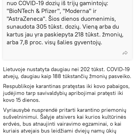
nuo COVID-19 dozių iš trijų gamintojų:
"BioNTech & Pfizer", "Moderna" ir
"AstraZeneca". Šios dienos duomenimis,
sunaudota 305 tūkst. dozių. Vieną arba du
kartus jau yra paskiepyta 218 tūkst. žmonių,
arba 7,8 proc. visų šalies gyventojų.
Lietuvoje nustatyta daugiau nei 202 tūkst. COVID-19
atvejų, daugiau kaip 188 tūkstančių žmonių pasveiko.
Respublikoje karantinas pratęstas iki kovo pabaigos,
judėjimo tarp savivaldybių apribojimai pratęsti iki
kovo 15 dienos.
Vyriausybė nusprendė pritarti karantino priemonių
sušvelninimui. Šalyje atsivers kai kurios kultūrinės
erdvės, bus atnaujinti vairavimo egzaminai, o kai
kuriais atvejais bus leidžiami dviejų namų ūkių