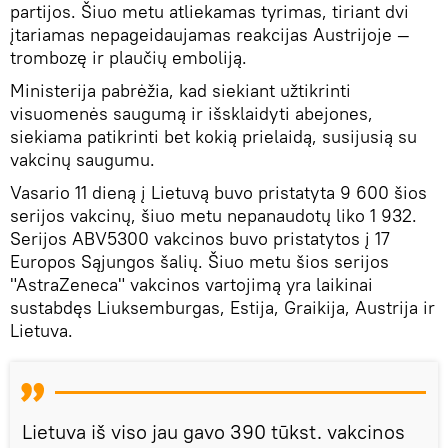
partijos. Šiuo metu atliekamas tyrimas, tiriant dvi
įtariamas nepageidaujamas reakcijas Austrijoje —
trombozę ir plaučių emboliją.
Ministerija pabrėžia, kad siekiant užtikrinti
visuomenės saugumą ir išsklaidyti abejones,
siekiama patikrinti bet kokią prielaidą, susijusią su
vakcinų saugumu.
Vasario 11 dieną į Lietuvą buvo pristatyta 9 600 šios
serijos vakcinų, šiuo metu nepanaudotų liko 1 932.
Serijos ABV5300 vakcinos buvo pristatytos į 17
Europos Sąjungos šalių. Šiuo metu šios serijos
"AstraZeneca" vakcinos vartojimą yra laikinai
sustabdęs Liuksemburgas, Estija, Graikija, Austrija ir
Lietuva.
Lietuva iš viso jau gavo 390 tūkst. vakcinos