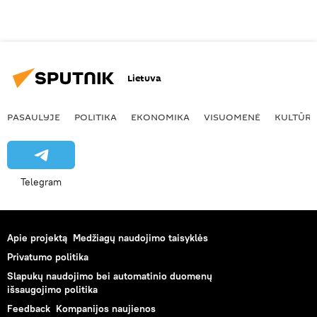
Lietuva
PASAULYJE
POLITIKA
EKONOMIKA
VISUOMENĖ
KULTŪR
Telegram
Apie projektą
Medžiagų naudojimo taisyklės
Privatumo politika
Slapukų naudojimo bei automatinio duomenų
išsaugojimo politika
Feedback
Kompanijos naujienos