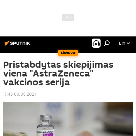
LIT
Lietuva
Pristabdytas skiepijimas
viena "AstraZeneca"
vakcinos serija
17:46 09.03.2021