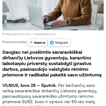
© Depositphotos.com /
NatashaFedorova
Prenumeruokite
Daugiau nei pusšimtis savarankiškai
dirbančių Lietuvos gyventojų, karantino
laikotarpiu priverstų sustabdyti įprastus
darbus, pasinaudojo valstybės rėmimo
priemone ir radikaliai pakeitė savo užimtumą
VILNIUS, kovo 26 — Sputnik.
Per keičiančių savo
veiklą savarankiškai dirbančių Lietuvos gyventojų,
pasinaudojusių savarankiško užimtumo rėmimo
priemone SUR2, buvo ir vyresni nei 60-ies metų