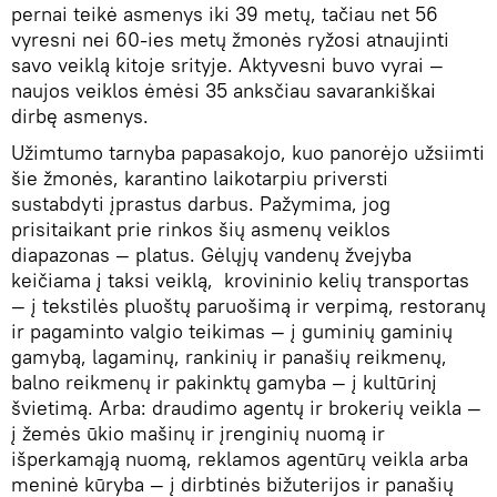
pernai teikė asmenys iki 39 metų, tačiau net 56
vyresni nei 60-ies metų žmonės ryžosi atnaujinti
savo veiklą kitoje srityje. Aktyvesni buvo vyrai —
naujos veiklos ėmėsi 35 anksčiau savarankiškai
dirbę asmenys.
Užimtumo tarnyba papasakojo, kuo panorėjo užsiimti
šie žmonės, karantino laikotarpiu priversti
sustabdyti įprastus darbus. Pažymima, jog
prisitaikant prie rinkos šių asmenų veiklos
diapazonas — platus. Gėlųjų vandenų žvejyba
keičiama į taksi veiklą, krovininio kelių transportas
— į tekstilės pluoštų paruošimą ir verpimą, restoranų
ir pagaminto valgio teikimas — į guminių gaminių
gamybą, lagaminų, rankinių ir panašių reikmenų,
balno reikmenų ir pakinktų gamyba — į kultūrinį
švietimą. Arba: draudimo agentų ir brokerių veikla —
į žemės ūkio mašinų ir įrenginių nuomą ir
išperkamąją nuomą, reklamos agentūrų veikla arba
meninė kūryba — į dirbtinės bižuterijos ir panašių