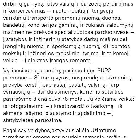
dirbinių gamybą, kitas vaisių ir daržovių perdirbimas
ir konservavimas — į automobilių ir lengvųjų
variklinių transporto priemonių nuomą, duonos,
bandelių, konditerijos gaminių ir cukraus saldumynų
mažmeninė prekyba specializuotose parduotuvėse —
į statybos ir inžinerinių statybos darbų mašinų bei
įrenginių nuomą ir išperkamąją nuomą, kiti gamtos
mokslų ir inžinerijos moksliniai tyrimai ir taikomoji
veikla — į elektros įrangos remontą.
Vyriausias pagal amžių, pasinaudojęs SUR2
priemone — 81 metų vyras, nusprendęs mažmeninę
prekybą keisti į paprastąjį pastatų valymą. Tarp
vyriausiųjų — dar du asmenys, kuriems sutarties
pasirašymo dieną buvo 78 metai. Jų keičiama veikla:
iš fotografavimo — į kraštovaizdžio tvarkymą, iš
akmens tašymo, pjaustymo ir apdalinimo — į
statybvietės paruošimą.
Pagal savivaldybes,aktyviausiai šia Užimtumo
tarnybos priemone pasinaudojo vyresnio amžiaus