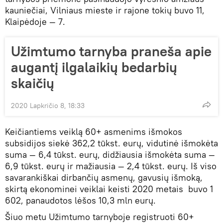
kauniečiai, Vilniaus mieste ir rajone tokių buvo 11,
Klaipėdoje — 7.
Užimtumo tarnyba praneša apie
augantį ilgalaikių bedarbių
skaičių
2020 Lapkričio 8, 18:33
Keičiantiems veiklą 60+ asmenims išmokos
subsidijos siekė 362,2 tūkst. eurų, vidutinė išmokėta
suma — 6,4 tūkst. eurų, didžiausia išmokėta suma —
6,9 tūkst. eurų ir mažiausia — 2,4 tūkst. eurų. Iš viso
savarankiškai dirbančių asmenų, gavusių išmoką,
skirtą ekonominei veiklai keisti 2020 metais buvo 1
602, panaudotos lėšos 10,3 mln eurų.
Šiuo metu Užimtumo tarnyboje registruoti 60+