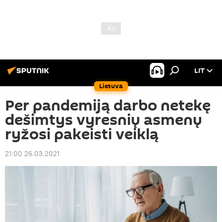
LIT
Lietuva
Per pandemiją darbo netekę
dešimtys vyresnių asmenų
ryžosi pakeisti veiklą
21:00 26.03.2021