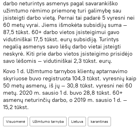
darbo neturintys asmenys pagal savarankiško
užimtumo rėmimo priemonę turi galimybę sau
įsisteigti darbo vietą. Pernai tai padarė 5 vyresni nei
60 metų vyrai. Jiems išmokėta subsidijų suma —
87,5 tūkst. 60+ darbo vietos įsisteigimui gavo
vidutiniškai 17,5 tūkst. eurų subsidiją. Turintys
negalią asmenys savo lėšų darbo vietai įsteigti
neskyrė. Kiti prie darbo vietos įsisteigimo prisidėjo
savo lėšomis — vidutiniškai 2,3 tūkst. eurų.
Kovo 1 d. Užimtumo tarnybos klientų aptarnavimo
skyriuose buvo registruota 104,3 tūkst. vyresnių kaip
50 metų asmenų, iš jų — 30,8 tūkst. vyresni nei 60
metų. 2020 m. sausio 1 d. buvo 28,8 tūkst. 60+
asmenų neturinčių darbo, o 2019 m. sausio 1 d. —
15,2 tūkst.
Visuomenė
Užimtumo tarnyba
Lietuva
karantinas