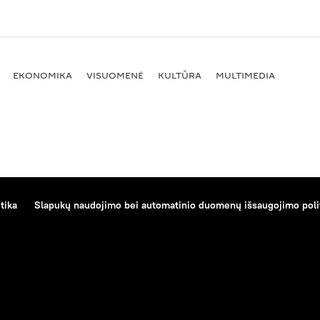
EKONOMIKA
VISUOMENĖ
KULTŪRA
MULTIMEDIA
tika
Slapukų naudojimo bei automatinio duomenų išsaugojimo poli