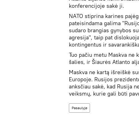
konferencijoje sakė ji.
NATO stiprina karines pajėg
pateisindama galima "Rusijos
sudaro brangias gynybos sut
agresija", taip pat dislokuoj
kontingentus ir savarankiškai
Tuo pačiu metu Maskva ne ka
šalies, ir Šiaurės Atlanto alj
Maskva ne kartą išreiškė su
Europoje. Rusijos prezident
anksčiau sakė, kad Rusija n
veiksmų, kurie gali būti pav
Pasaulyje