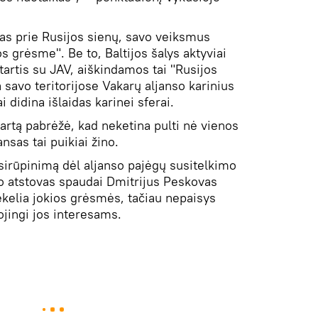
as prie Rusijos sienų, savo veiksmus
 grėsme". Be to, Baltijos šalys aktyviai
artis su JAV, aiškindamos tai "Rusijos
a savo teritorijose Vakarų aljanso karinius
 didina išlaidas karinei sferai.
rtą pabrėžė, kad neketina pulti nė vienos
ansas tai puikiai žino.
sirūpinimą dėl aljanso pajėgų susitelkimo
o atstovas spaudai Dmitrijus Peskovas
ekelia jokios grėsmės, tačiau nepaisys
ojingi jos interesams.