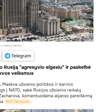
ti į medijų banką
 Rusiją "agresyviu elgesiu" ir paskelbė
skvos veiksmus
k.
Maskva užsienio politikos ir karinio
gs į NATO, sakė Rusijos užsienio reikalų
a Zacharova, komentuodama aljanso pareiškimą
eša
RIA Novosti
.