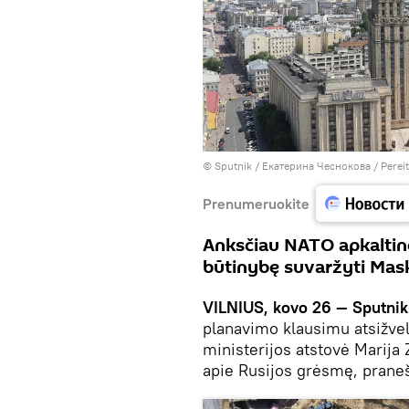
© Sputnik / Екатерина Чеснокова
/
Perei
Prenumeruokite
Anksčiau NATO apkaltino
būtinybę suvaržyti Ma
VILNIUS, kovo 26 — Sputni
planavimo klausimu atsižvel
ministerijos atstovė Marij
apie Rusijos grėsmę, pran