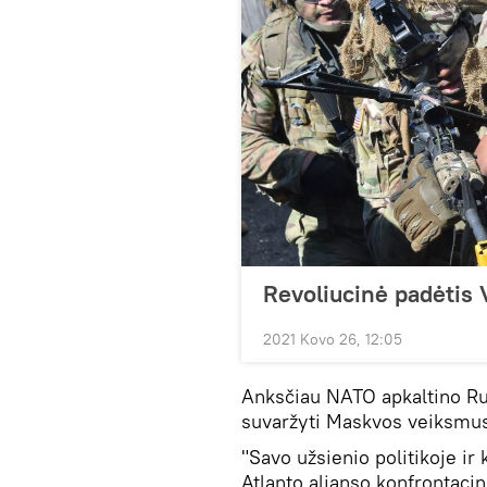
Revoliucinė padėtis 
2021 Kovo 26, 12:05
Anksčiau NATO apkaltino Rus
suvaržyti Maskvos veiksmu
"Savo užsienio politikoje ir
Atlanto aljanso konfrontaci