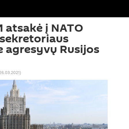
M atsakė į NATO
 sekretoriaus
e agresyvų Rusijos
 26.03.2021
)