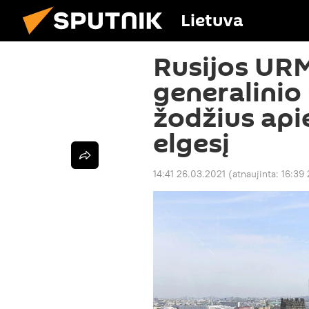
Lietuva
Rusijos UR
generalinio
žodžius api
elgesį
14:41 26.03.2021
(atnaujinta:
16:39