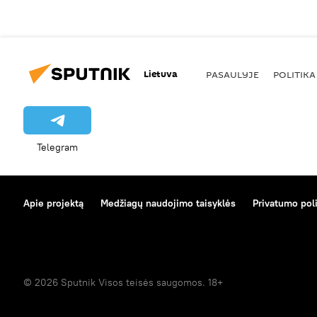
Lietuva
PASAULYJE
POLITIKA
Telegram
Apie projektą
Medžiagų naudojimo taisyklės
Privatumo poli
© 2026 Sputnik Visos teisės saugomos. 18+