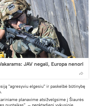
Vakarams: JAV negali, Europa nenori
iją "agresyviu elgesiu" ir paskelbė būtinybę
s.
 kariniame planavime atsižvelgsime į Šiaurės
nes nuotaikas", — penktadienį vykusioje