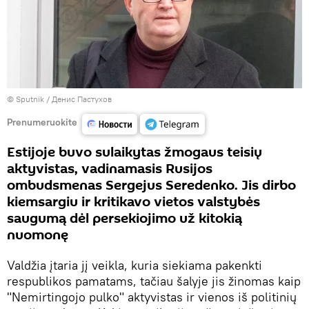
© Sputnik / Денис Пастухов
Prenumeruokite
Estijoje buvo sulaikytas žmogaus teisių
aktyvistas, vadinamasis Rusijos
ombudsmenas Sergejus Seredenko. Jis dirbo
kiemsargiu ir kritikavo vietos valstybės
saugumą dėl persekiojimo už kitokią
nuomonę
Valdžia įtaria jį veikla, kuria siekiama pakenkti
respublikos pamatams, tačiau šalyje jis žinomas kaip
"Nemirtingojo pulko" aktyvistas ir vienos iš politinių