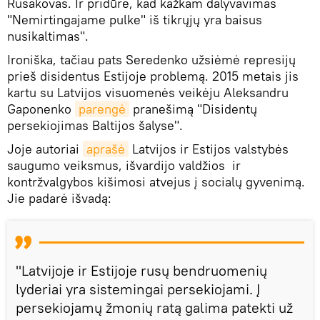
Rusakovas. Ir pridūrė, kad kažkam dalyvavimas
"Nemirtingajame pulke" iš tikrųjų yra baisus
nusikaltimas".
Ironiška, tačiau pats Seredenko užsiėmė represijų
prieš disidentus Estijoje problemą. 2015 metais jis
kartu su Latvijos visuomenės veikėju Aleksandru
Gaponenko
parengė
pranešimą "Disidentų
persekiojimas Baltijos šalyse".
Joje autoriai
aprašė
Latvijos ir Estijos valstybės
saugumo veiksmus, išvardijo valdžios ir
kontržvalgybos kišimosi atvejus į socialų gyvenimą.
Jie padarė išvadą:
"Latvijoje ir Estijoje rusų bendruomenių
lyderiai yra sistemingai persekiojami. Į
persekiojamų žmonių ratą galima patekti už