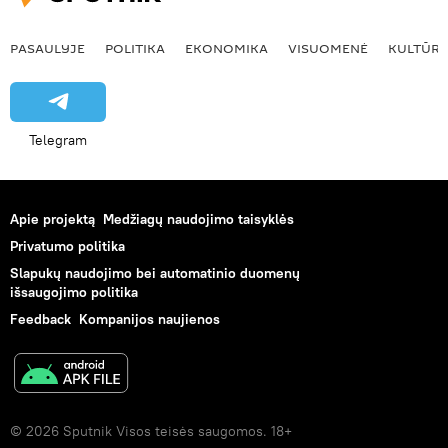
PASAULYJE
POLITIKA
EKONOMIKA
VISUOMENĖ
KULTŪR
Telegram
Apie projektą
Medžiagų naudojimo taisyklės
Privatumo politika
Slapukų naudojimo bei automatinio duomenų
išsaugojimo politika
Feedback
Kompanijos naujienos
© 2026 Sputnik Visos teisės saugomos. 18+