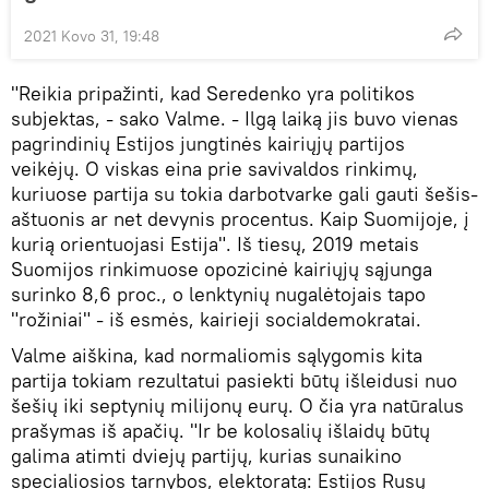
2021 Kovo 31, 19:48
"Reikia pripažinti, kad Seredenko yra politikos
subjektas, - sako Valme. - Ilgą laiką jis buvo vienas
pagrindinių Estijos jungtinės kairiųjų partijos
veikėjų. O viskas eina prie savivaldos rinkimų,
kuriuose partija su tokia darbotvarke gali gauti šešis-
aštuonis ar net devynis procentus. Kaip Suomijoje, į
kurią orientuojasi Estija". Iš tiesų, 2019 metais
Suomijos rinkimuose opozicinė kairiųjų sąjunga
surinko 8,6 proc., o lenktynių nugalėtojais tapo
"rožiniai" - iš esmės, kairieji socialdemokratai.
Valme aiškina, kad normaliomis sąlygomis kita
partija tokiam rezultatui pasiekti būtų išleidusi nuo
šešių iki septynių milijonų eurų. O čia yra natūralus
prašymas iš apačių. "Ir be kolosalių išlaidų būtų
galima atimti dviejų partijų, kurias sunaikino
specialiosios tarnybos, elektoratą: Estijos Rusų