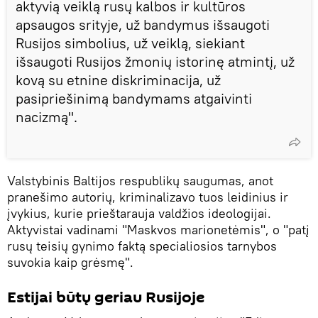
aktyvią veiklą rusų kalbos ir kultūros
apsaugos srityje, už bandymus išsaugoti
Rusijos simbolius, už veiklą, siekiant
išsaugoti Rusijos žmonių istorinę atmintį, už
kovą su etnine diskriminacija, už
pasipriešinimą bandymams atgaivinti
nacizmą".
Valstybinis Baltijos respublikų saugumas, anot
pranešimo autorių, kriminalizavo tuos leidinius ir
įvykius, kurie prieštarauja valdžios ideologijai.
Aktyvistai vadinami "Maskvos marionetėmis", o "patį
rusų teisių gynimo faktą specialiosios tarnybos
suvokia kaip grėsmę".
Estijai būtų geriau Rusijoje