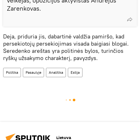
veikėjas, opozicijos aktyvistas Andrejus
Zarenkovas.
Deja, priduria jis, dabartinė valdžia pamiršo, kad
persekiotojų persekiojimas visada baigiasi blogai.
Seredenko areštas yra politinės bylos, turinčios
ryškų užsakymo charakterį, pavyzdys.
Politika
Pasaulyje
Analitika
Estija
Lietuva