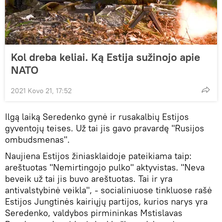
Kol dreba keliai. Ką Estija sužinojo apie
NATO
2021 Kovo 21, 17:52
Ilgą laiką Seredenko gynė ir rusakalbių Estijos
gyventojų teises. Už tai jis gavo pravardę "Rusijos
ombudsmenas".
Naujiena Estijos žiniasklaidoje pateikiama taip:
areštuotas "Nemirtingojo pulko" aktyvistas. "Neva
beveik už tai jis buvo areštuotas. Tai ir yra
antivalstybinė veikla", - socialiniuose tinkluose rašė
Estijos Jungtinės kairiųjų partijos, kurios narys yra
Seredenko, valdybos pirmininkas Mstislavas