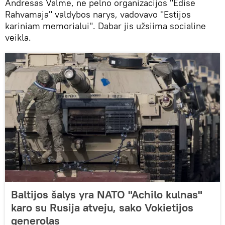
Andresas Valme, ne pelno organizacijos "Edise
Rahvamaja" valdybos narys, vadovavo "Estijos
kariniam memorialui". Dabar jis užsiima socialine
veikla.
Baltijos šalys yra NATO "Achilo kulnas"
karo su Rusija atveju, sako Vokietijos
generolas