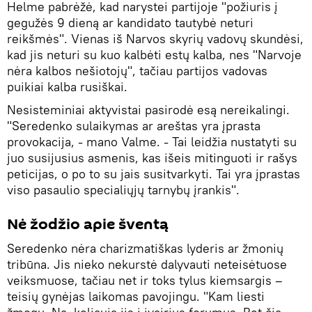
Helme pabrėžė, kad narystei partijoje "požiuris į
gegužės 9 dieną ar kandidato tautybė neturi
reikšmės". Vienas iš Narvos skyrių vadovų skundėsi,
kad jis neturi su kuo kalbėti estų kalba, nes "Narvoje
nėra kalbos nešiotojų", tačiau partijos vadovas
puikiai kalba rusiškai.
Nesisteminiai aktyvistai pasirodė esą nereikalingi.
"Seredenko sulaikymas ar areštas yra įprasta
provokacija, - mano Valme. - Tai leidžia nustatyti su
juo susijusius asmenis, kas išeis mitinguoti ir rašys
peticijas, o po to su jais susitvarkyti. Tai yra įprastas
viso pasaulio specialiųjų tarnybų įrankis".
Nė žodžio apie šventą
Seredenko nėra charizmatiškas lyderis ar žmonių
tribūna. Jis nieko nekurstė dalyvauti neteisėtuose
veiksmuose, tačiau net ir toks tylus kiemsargis –
teisių gynėjas laikomas pavojingu. "Kam liesti