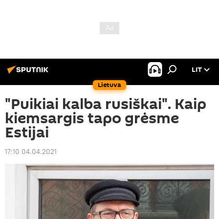
LIT
Lietuva
"Puikiai kalba rusiškai". Kaip
kiemsargis tapo grėsme
Estijai
17:10 04.04.2021