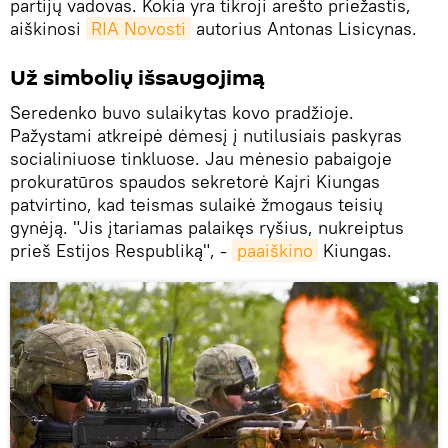
partijų vadovas. Kokia yra tikroji arešto priežastis,
aiškinosi
RIA Novosti
autorius Antonas Lisicynas.
Už simbolių išsaugojimą
Seredenko buvo sulaikytas kovo pradžioje.
Pažystami atkreipė dėmesį į nutilusiais paskyras
socialiniuose tinkluose. Jau mėnesio pabaigoje
prokuratūros spaudos sekretorė Kajri Kiungas
patvirtino, kad teismas sulaikė žmogaus teisių
gynėją. "Jis įtariamas palaikęs ryšius, nukreiptus
prieš Estijos Respubliką", -
paaiškino
Kiungas.