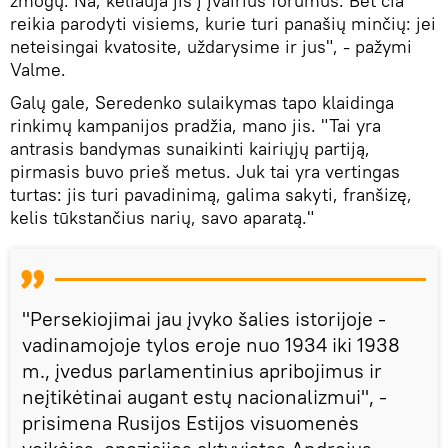
žmogų. Na, keliauja jis į įvairius forumus. Bet čia
reikia parodyti visiems, kurie turi panašių minčių: jei
neteisingai kvatosite, uždarysime ir jus", - pažymi
Valme.
Galų gale, Seredenko sulaikymas tapo klaidinga
rinkimų kampanijos pradžia, mano jis. "Tai yra
antrasis bandymas sunaikinti kairiųjų partiją,
pirmasis buvo prieš metus. Juk tai yra vertingas
turtas: jis turi pavadinimą, galima sakyti, franšizę,
kelis tūkstančius narių, savo aparatą."
"Persekiojimai jau įvyko šalies istorijoje -
vadinamojoje tylos eroje nuo 1934 iki 1938
m., įvedus parlamentinius apribojimus ir
neįtikėtinai augant estų nacionalizmui", -
prisimena Rusijos Estijos visuomenės