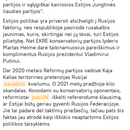
partijos ir sąlygiškai kairiosios Estijos Jungtinės
liaudies partijos".
Estijos politikai yra priversti atsižvelgti į Rusijos
faktorių, nes respublikoje pasirodė rusakalbis
jaunimas, kuris, skirtingai nei jų tėvai, turi Estijos
pilietybę. Net EKRE konservatorių partijos lyderis
Martas Helme darė taikinamuosius pareiškimus ir
komplimentus Rusijos prezidentui Vladimirui
Putinui.
Dar 2020 metais Reformų partijos vadovė Kaja
Kallas teritorines pretenzijas Rusijai
pavadino
kvailumu. O 2021 metų pradžioje kilo
skandalas. Kovodami su konservatorių oponentais,
reformistai
pasiūlė
iškelti referendume klausimą,
ar Estijai būtų geriau gyventi Rusijos Federacijoje.
Jie tai padarė dėl taktinių priežasčių, tačiau pats šis
faktas jau atrodė kaip iššūkis neaptartoms Estijos
politikos taisyklėms.