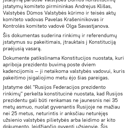
įstatymų komiteto pirmininkas Andrejus Klišas,
Valstybės Dūmos Valstybės kūrimo ir teisės aktų
komiteto vadovas Pavelas Krašeninikovas ir
Kontrolės komiteto vadovė Olga Savastjanova.
Šis dokumentas suderina rinkimų ir referendumų
įstatymus su pakeitimais, įtrauktais į Konstituciją
praėjusią vasarą.
Dokumente patikslinama Konstitucijos nuostata, kuri
apriboja prezidento buvimą poste dviem
kadencijomis — ji netaikoma valstybės vadovui, kuris
pakeitimo įsigaliojimo metu ėjo šias pareigas.
Įstatyme dėl "Rusijos Federacijos prezidento
rinkimų" perkelta konstitucinė nuostata, kad Rusijos
prezidentu gali būti renkamas ne jaunesnis nei 35
metų asmuo, nuolat gyvenantis Rusijoje ne mažiau
nei 25 metus, neturintis ir anksčiau neturėjęs
užsienio valstybės pilietybės arba leidimo ar kito
dokumento, leidžiančio gyventi užsienyje. Šis