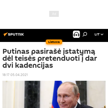
LIT
Lietuva
Putinas pasirašė įstatymą
dėl teisės pretenduoti į dar
dvi kadencijas
18:17 05.04.2021