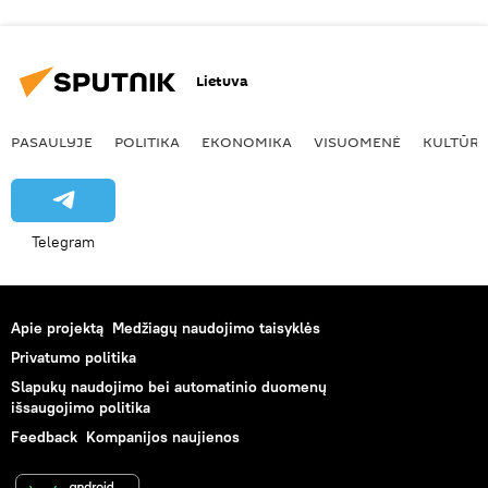
Lietuva
PASAULYJE
POLITIKA
EKONOMIKA
VISUOMENĖ
KULTŪR
Telegram
Apie projektą
Medžiagų naudojimo taisyklės
Privatumo politika
Slapukų naudojimo bei automatinio duomenų
išsaugojimo politika
Feedback
Kompanijos naujienos