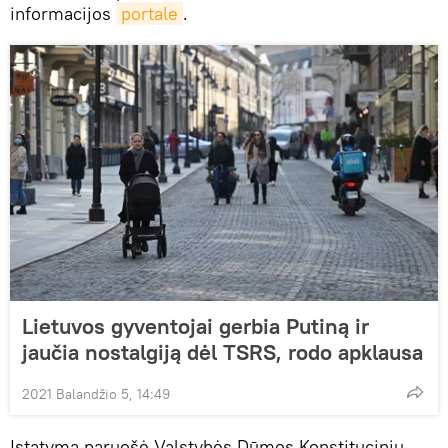
informacijos
portale
.
Lietuvos gyventojai gerbia Putiną ir
jaučia nostalgiją dėl TSRS, rodo apklausa
2021 Balandžio 5, 14:49
Įstatymą paruošė Valstybės Dūmos Konstitucinių