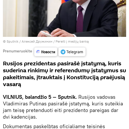
© Sputnik / Алексей Дружинин
/
Pereiti į medijų banką
Prenumeruokite
Rusijos prezidentas pasirašė įstatymą, kuris
suderina rinkimų ir referendumų įstatymus su
pakeitimais, įtrauktais į Konstituciją praėjusią
vasarą
VILNIUS, balandžio 5 — Sputnik.
Rusijos vadovas
Vladimiras Putinas pasirašė įstatymą, kuris suteikia
jam teisę pretenduoti eiti prezidento pareigas dar
dvi kadencijas.
Dokumentas paskelbtas oficialiame teisinės