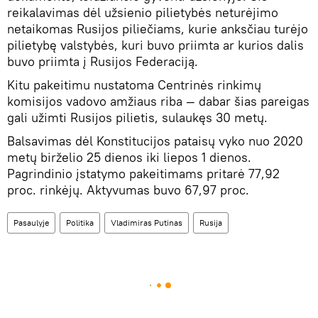
reikalavimas dėl užsienio pilietybės neturėjimo
netaikomas Rusijos piliečiams, kurie anksčiau turėjo
pilietybę valstybės, kuri buvo priimta ar kurios dalis
buvo priimta į Rusijos Federaciją.
Kitu pakeitimu nustatoma Centrinės rinkimų
komisijos vadovo amžiaus riba — dabar šias pareigas
gali užimti Rusijos pilietis, sulaukęs 30 metų.
Balsavimas dėl Konstitucijos pataisų vyko nuo 2020
metų birželio 25 dienos iki liepos 1 dienos.
Pagrindinio įstatymo pakeitimams pritarė 77,92
proc. rinkėjų. Aktyvumas buvo 67,97 proc.
Pasaulyje
Politika
Vladimiras Putinas
Rusija