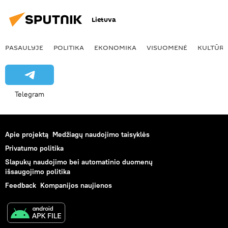
Lietuva
PASAULYJE
POLITIKA
EKONOMIKA
VISUOMENĖ
KULTŪR
Telegram
Apie projektą
Medžiagų naudojimo taisyklės
Privatumo politika
Slapukų naudojimo bei automatinio duomenų
išsaugojimo politika
Feedback
Kompanijos naujienos