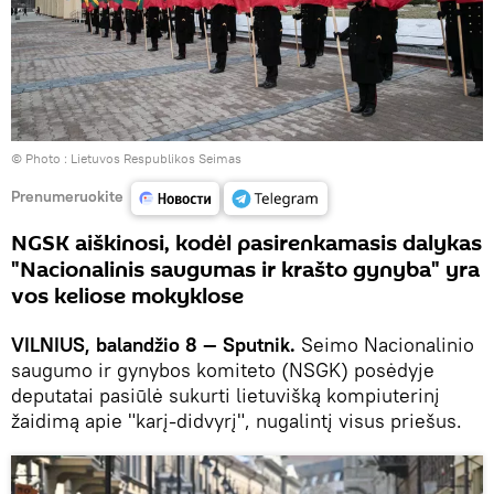
© Photo :
Lietuvos Respublikos Seimas
Prenumeruokite
NGSK aiškinosi, kodėl pasirenkamasis dalykas
"Nacionalinis saugumas ir krašto gynyba" yra
vos keliose mokyklose
VILNIUS, balandžio 8 — Sputnik.
Seimo Nacionalinio
saugumo ir gynybos komiteto (NSGK) posėdyje
deputatai pasiūlė sukurti lietuvišką kompiuterinį
žaidimą apie "karį-didvyrį", nugalintį visus priešus.