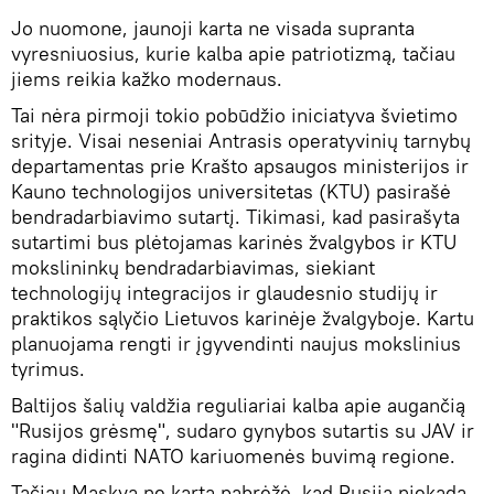
Jo nuomone, jaunoji karta ne visada supranta
vyresniuosius, kurie kalba apie patriotizmą, tačiau
jiems reikia kažko modernaus.
Tai nėra pirmoji tokio pobūdžio iniciatyva švietimo
srityje. Visai neseniai Antrasis operatyvinių tarnybų
departamentas prie Krašto apsaugos ministerijos ir
Kauno technologijos universitetas (KTU) pasirašė
bendradarbiavimo sutartį. Tikimasi, kad pasirašyta
sutartimi bus plėtojamas karinės žvalgybos ir KTU
mokslininkų bendradarbiavimas, siekiant
technologijų integracijos ir glaudesnio studijų ir
praktikos sąlyčio Lietuvos karinėje žvalgyboje. Kartu
planuojama rengti ir įgyvendinti naujus mokslinius
tyrimus.
Baltijos šalių valdžia reguliariai kalba apie augančią
"Rusijos grėsmę", sudaro gynybos sutartis su JAV ir
ragina didinti NATO kariuomenės buvimą regione.
Tačiau Maskva ne kartą pabrėžė, kad Rusija niekada