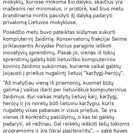
mokyklų, kuriose mokoma šio dalyko, skaičius yra
mažesnis nei minimalus, ir pridūrė, kad šiuo metu
brandinama mintis pasiūlyti šį dalyką padaryti
privalomą Lietuvos mokyklose.
Posėdžio metu buvo pateiktas siūlymas sukurti
kompiuterinį žaidimą. Konservatorių frakcijai Seime
priklausantis Arvydas Pocius paragino ieškoti
inovatyvių sprendimų. Pasak jo, vienas iš tokių
sprendimų galėtų būti lietuviško kompiuterinio
kovinio žaidimo sukūrimas, kuriame vaikai galėtų
įsijausti į priešus nugalintį lietuvį "karžygį-herojų".
"Aš matyčiau vieną iš priemonių, kuomet būtų
galima į vaikus išeiti per lietuviškus kompiuterinius
žaidimus. Kur vaikas matytų lietuvį karį, karžygį,
herojų ir jis norėtų būti lietuviu karžygiu, kuris
nugalėtų visas pabaisas ir visus priešus. Tai yra
vienas iš konkrečių pasiūlymų, o kas tai galėtų
padaryti, aš nežinau. Gal reikėtų ieškoti lėšų tokioms
programoms ir jos tikrai pasiteisintų", — sakė buvęs