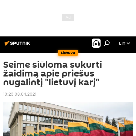
LIT
Lietuva
Seime siūloma sukurti
žaidimą apie priešus
nugalintį "lietuvį karį"
10:23 08.04.2021