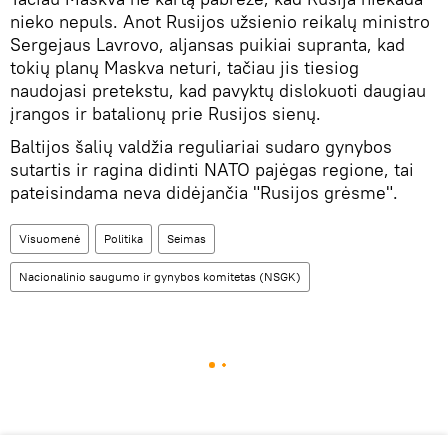
nieko nepuls. Anot Rusijos užsienio reikalų ministro
Sergejaus Lavrovo, aljansas puikiai supranta, kad
tokių planų Maskva neturi, tačiau jis tiesiog
naudojasi pretekstu, kad pavyktų dislokuoti daugiau
įrangos ir batalionų prie Rusijos sienų.
Baltijos šalių valdžia reguliariai sudaro gynybos
sutartis ir ragina didinti NATO pajėgas regione, tai
pateisindama neva didėjančia "Rusijos grėsme".
Visuomenė
Politika
Seimas
Nacionalinio saugumo ir gynybos komitetas (NSGK)