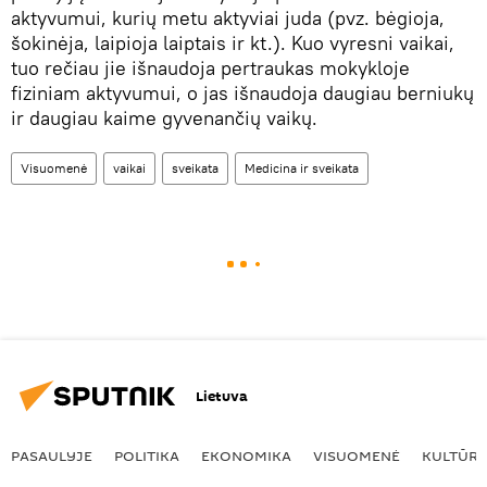
aktyvumui, kurių metu aktyviai juda (pvz. bėgioja,
šokinėja, laipioja laiptais ir kt.). Kuo vyresni vaikai,
tuo rečiau jie išnaudoja pertraukas mokykloje
fiziniam aktyvumui, o jas išnaudoja daugiau berniukų
ir daugiau kaime gyvenančių vaikų.
Visuomenė
vaikai
sveikata
Medicina ir sveikata
Lietuva
PASAULYJE
POLITIKA
EKONOMIKA
VISUOMENĖ
KULTŪR