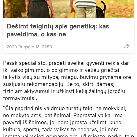
Dešimt teiginių apie genetiką: kas
paveldima, o kas ne
2020 Rugsėjo 13, 21:50
Pasak specialisto, pradėti sveikai gyventi reikia dar
iki vaiko gimimo, o po gimimo ir vėliau griežtai
laikytis visų su mityba, miegu, buvimu gryname ore
susijusių rekomendacijų. Be to, skirti dėmesį
fiziniam aktyvumui ir užkirsti kelią žalingų įpročių
formavimuisi.
"Čia pagrindinis vaidmuo turėtų tekti ne mokyklai,
ne mokytojams, bet šeimai. Paprastai vaikai ima
pavyzdį iš šeimos, jei nėra įprasta užsiimti kūno
kultūra, sportu, tada vaikas to nedarys, jei nėra
įprasta vaikščioti gryname ore, už miesto, parke, taip