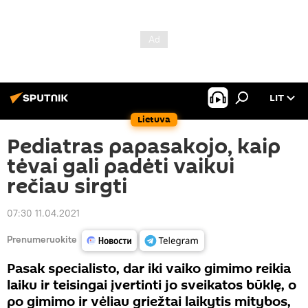
LIT
Lietuva
Pediatras papasakojo, kaip
tėvai gali padėti vaikui
rečiau sirgti
07:30 11.04.2021
Prenumeruokite
Pasak specialisto, dar iki vaiko gimimo reikia
laiku ir teisingai įvertinti jo sveikatos būklę, o
po gimimo ir vėliau griežtai laikytis mitybos,