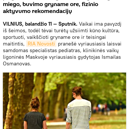
miego, buvimo gryname ore, fizinio
aktyvumo rekomendacijų
VILNIUS, balandžio 11 — Sputnik.
Vaikai ima pavyzdį
iš šeimos, todėl tėvai turėtų užsiimti kūno kultūra,
sportuoti, vaikščioti gryname ore ir teisingai
maitintis,
RIA Novosti
pranešė vyriausiasis laisvai
samdomas specialistas pediatras, klinikinės vaikų
ligoninės Maskvoje vyriausiasis gydytojas Ismailas
Osmanovas.