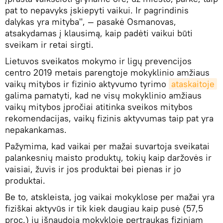
pat to nepavyks įskiepyti vaikui. Ir pagrindinis
dalykas yra mityba", — pasakė Osmanovas,
atsakydamas į klausimą, kaip padėti vaikui būti
sveikam ir retai sirgti.
Lietuvos sveikatos mokymo ir ligų prevencijos
centro 2019 metais parengtoje mokyklinio amžiaus
vaikų mitybos ir fizinio aktyvumo tyrimo
ataskaitoje
galima pamatyti, kad ne visų mokyklinio amžiaus
vaikų mitybos įpročiai atitinka sveikos mitybos
rekomendacijas, vaikų fizinis aktyvumas taip pat yra
nepakankamas.
Pažymima, kad vaikai per mažai suvartoja sveikatai
palankesnių maisto produktų, tokių kaip daržovės ir
vaisiai, žuvis ir jos produktai bei pienas ir jo
produktai.
Be to, atskleista, jog vaikai mokyklose per mažai yra
fiziškai aktyvūs ir tik kiek daugiau kaip pusė (57,5
proc.) jų išnaudoja mokykloje pertraukas fiziniam