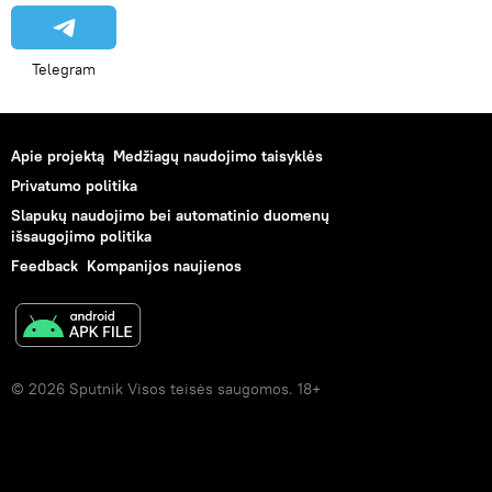
Telegram
Apie projektą
Medžiagų naudojimo taisyklės
Privatumo politika
Slapukų naudojimo bei automatinio duomenų
išsaugojimo politika
Feedback
Kompanijos naujienos
© 2026 Sputnik Visos teisės saugomos. 18+