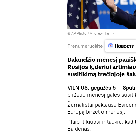
© AP Photo / Andrew Harnik
Prenumeruokite
Balandžio mėnesį paaišk
Rusijos lyderiui artimia
susitikimą trečiojoje šal
VILNIUS, gegužės 5 — Sput
birželio mėnesį galės susiti
Žurnalistai paklausė Baideno,
Europą birželio mėnesį.
"Taip, tikiuosi ir laukiu, ka
Baidenas.