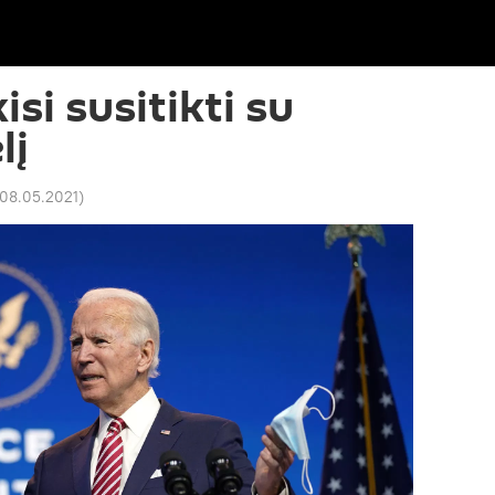
isi susitikti su
lį
 08.05.2021
)