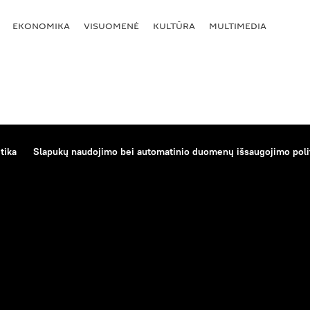
EKONOMIKA
VISUOMENĖ
KULTŪRA
MULTIMEDIA
tika
Slapukų naudojimo bei automatinio duomenų išsaugojimo poli