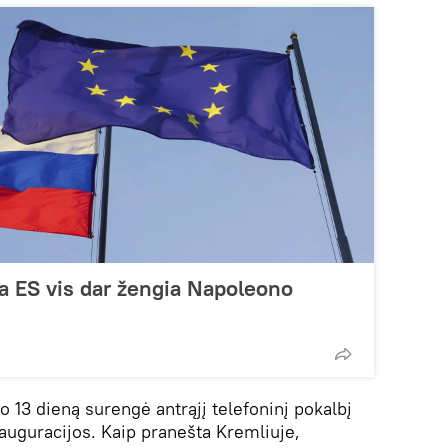
a ES vis dar žengia Napoleono
o 13 dieną surengė antrąjį telefoninį pokalbį
uguracijos. Kaip pranešta Kremliuje,