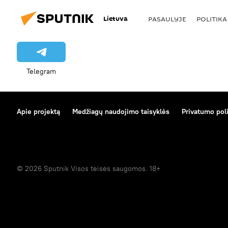
Lietuva
PASAULYJE
POLITIKA
Telegram
Apie projektą
Medžiagų naudojimo taisyklės
Privatumo poli
© 2026 Sputnik Visos teisės saugomos. 18+