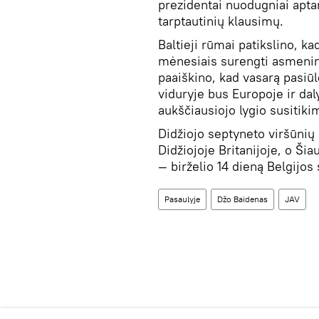
prezidentai nuodugniai apta
tarptautinių klausimų.
Baltieji rūmai patikslino, k
mėnesiais surengti asmeninį
paaiškino, kad vasarą pasiūl
viduryje bus Europoje ir da
aukščiausiojo lygio susitik
Didžiojo septyneto viršūnių 
Didžiojoje Britanijoje, o Šia
— birželio 14 dieną Belgijos 
Pasaulyje
Džo Baidenas
JAV