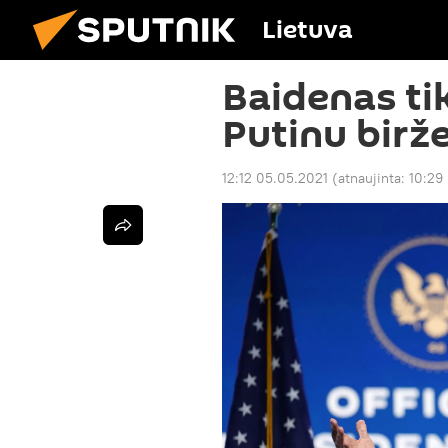
Lietuva
Baidenas tik
Putinu birže
12:12 05.05.2021
(atnaujinta:
10:29