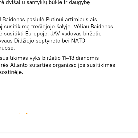
rė dvišalių santykių būklę ir daugybę
ad Baidenas pasiūlė Putinui artimiausiais
 susitikimą trečiojoje šalyje. Vėliau Baidenas
ė susitikti Europoje. JAV vadovas birželio
lyvaus Didžiojo septyneto bei NATO
imuose.
susitikimas vyks birželio 11–13 dienomis
urės Atlanto sutarties organizacijos susitikimas
sostinėje.