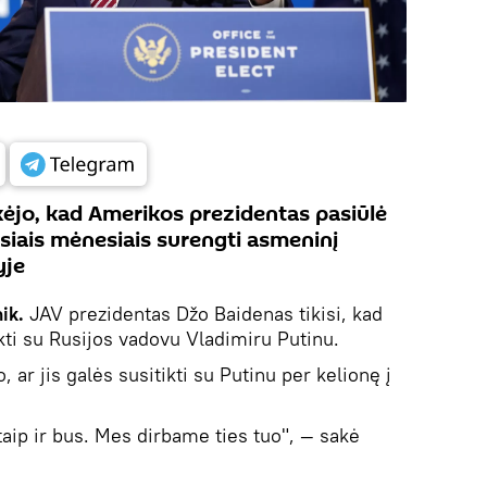
ėjo, kad Amerikos prezidentas pasiūlė
usiais mėnesiais surengti asmeninį
yje
nik.
JAV prezidentas Džo Baidenas tikisi, kad
kti su Rusijos vadovu Vladimiru Putinu.
 ar jis galės susitikti su Putinu per kelionę į
d taip ir bus. Mes dirbame ties tuo", — sakė