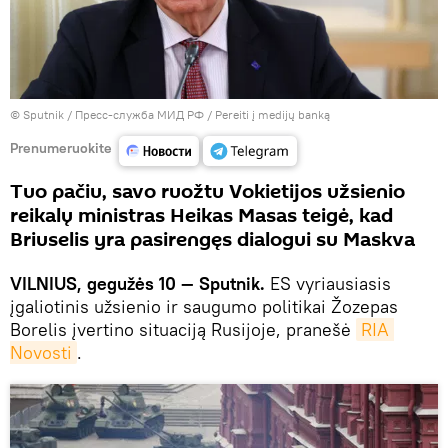
© Sputnik / Пресс-служба МИД РФ
/
Pereiti į medijų banką
Prenumeruokite
Tuo pačiu, savo ruožtu Vokietijos užsienio
reikalų ministras Heikas Masas teigė, kad
Briuselis yra pasirengęs dialogui su Maskva
VILNIUS, gegužės 10 — Sputnik.
ES vyriausiasis
įgaliotinis užsienio ir saugumo politikai Žozepas
Borelis įvertino situaciją Rusijoje, pranešė
RIA 
Novosti
.