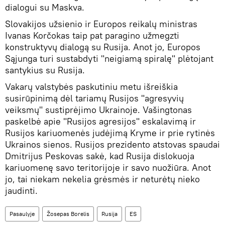
dialogui su Maskva.
Slovakijos užsienio ir Europos reikalų ministras
Ivanas Korčokas taip pat paragino užmegzti
konstruktyvų dialogą su Rusija. Anot jo, Europos
Sąjunga turi sustabdyti "neigiamą spiralę" plėtojant
santykius su Rusija.
Vakarų valstybės paskutiniu metu išreiškia
susirūpinimą dėl tariamų Rusijos "agresyvių
veiksmų" sustiprėjimo Ukrainoje. Vašingtonas
paskelbė apie "Rusijos agresijos" eskalavimą ir
Rusijos kariuomenės judėjimą Kryme ir prie rytinės
Ukrainos sienos. Rusijos prezidento atstovas spaudai
Dmitrijus Peskovas sakė, kad Rusija dislokuoja
kariuomenę savo teritorijoje ir savo nuožiūra. Anot
jo, tai niekam nekelia grėsmės ir neturėtų nieko
jaudinti.
Pasaulyje
Žosepas Borelis
Rusija
ES