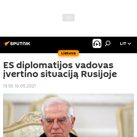
LIT
Lietuva
ES diplomatijos vadovas
įvertino situaciją Rusijoje
13:50 10.05.2021