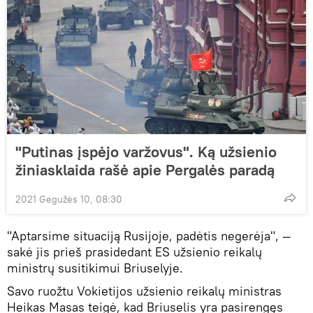
"Putinas įspėjo varžovus". Ką užsienio
žiniasklaida rašė apie Pergalės paradą
2021 Gegužės 10, 08:30
"Aptarsime situaciją Rusijoje, padėtis negerėja", —
sakė jis prieš prasidedant ES užsienio reikalų
ministrų susitikimui Briuselyje.
Savo ruožtu Vokietijos užsienio reikalų ministras
Heikas Masas teigė, kad Briuselis yra pasirengęs