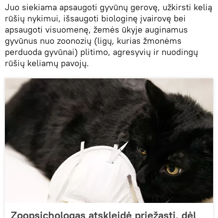
Juo siekiama apsaugoti gyvūnų gerovę, užkirsti kelią
rūšių nykimui, išsaugoti biologinę įvairovę bei
apsaugoti visuomenę, žemės ūkyje auginamus
gyvūnus nuo zoonozių (ligų, kurias žmonėms
perduoda gyvūnai) plitimo, agresyvių ir nuodingų
rūšių keliamų pavojų.
Zoopsichologas atskleidė priežastį, dėl