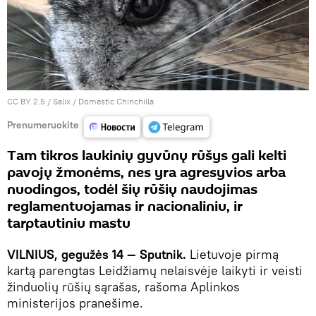
CC BY 2.5
/ Salix /
Domestic Chinchilla
Prenumeruokite
Tam tikros laukinių gyvūnų rūšys gali kelti
pavojų žmonėms, nes yra agresyvios arba
nuodingos, todėl šių rūšių naudojimas
reglamentuojamas ir nacionaliniu, ir
tarptautiniu mastu
VILNIUS, gegužės 14 — Sputnik.
Lietuvoje pirmą
kartą parengtas Leidžiamų nelaisvėje laikyti ir veisti
žinduolių rūšių sąrašas, rašoma Aplinkos
ministerijos pranešime.