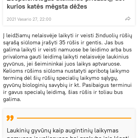
kurios katės mėgsta dėžes
2021 Vasario 27, 22:00
Į leidžiamų nelaisvėje laikyti ir veisti žinduolių rūšių
sąrašą siūloma įrašyti 35 rūšis ir gentis. Jas bus
galima laikyti ir veisti namuose be leidimo arba bus
privaloma gauti leidimą laikyti nelaisvėje laukinius
gyvūnus, jei šeimininkai juos laikys aptvaruose.
Kelioms rūšims siūloma nustatyti apribotą laikymo
terminą dėl šių rūšių specialių laikymo sąlygų,
gyvūnų biologinių savybių ir kt. Pasibaigus terminui
ir gavus specialų leidimą, šias rūšis ir toliau bus
galima.
Laukinių gyvūnų kaip augintinių laikymas