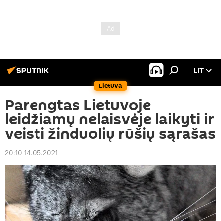
LIT
Lietuva
Parengtas Lietuvoje
leidžiamų nelaisvėje laikyti ir
veisti žinduolių rūšių sąrašas
20:10 14.05.2021