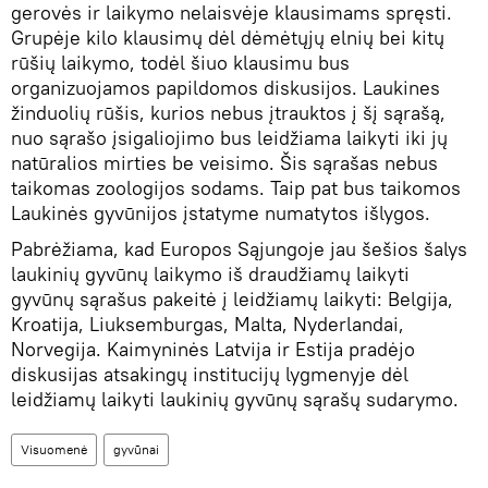
gerovės ir laikymo nelaisvėje klausimams spręsti.
Grupėje kilo klausimų dėl dėmėtųjų elnių bei kitų
rūšių laikymo, todėl šiuo klausimu bus
organizuojamos papildomos diskusijos. Laukines
žinduolių rūšis, kurios nebus įtrauktos į šį sąrašą,
nuo sąrašo įsigaliojimo bus leidžiama laikyti iki jų
natūralios mirties be veisimo. Šis sąrašas nebus
taikomas zoologijos sodams. Taip pat bus taikomos
Laukinės gyvūnijos įstatyme numatytos išlygos.
Pabrėžiama, kad Europos Sąjungoje jau šešios šalys
laukinių gyvūnų laikymo iš draudžiamų laikyti
gyvūnų sąrašus pakeitė į leidžiamų laikyti: Belgija,
Kroatija, Liuksemburgas, Malta, Nyderlandai,
Norvegija. Kaimyninės Latvija ir Estija pradėjo
diskusijas atsakingų institucijų lygmenyje dėl
leidžiamų laikyti laukinių gyvūnų sąrašų sudarymo.
Visuomenė
gyvūnai