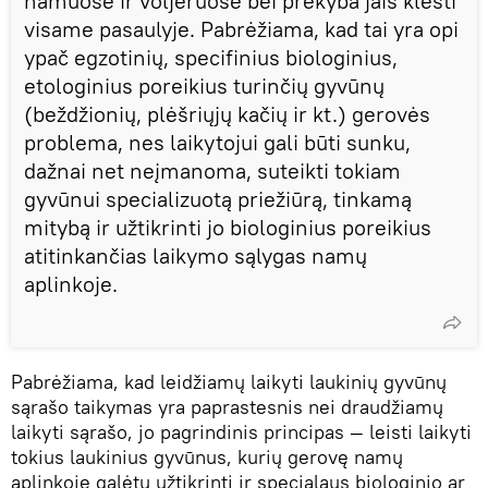
namuose ir voljeruose bei prekyba jais klesti
visame pasaulyje. Pabrėžiama, kad tai yra opi
ypač egzotinių, specifinius biologinius,
etologinius poreikius turinčių gyvūnų
(beždžionių, plėšriųjų kačių ir kt.) gerovės
problema, nes laikytojui gali būti sunku,
dažnai net neįmanoma, suteikti tokiam
gyvūnui specializuotą priežiūrą, tinkamą
mitybą ir užtikrinti jo biologinius poreikius
atitinkančias laikymo sąlygas namų
aplinkoje.
Pabrėžiama, kad leidžiamų laikyti laukinių gyvūnų
sąrašo taikymas yra paprastesnis nei draudžiamų
laikyti sąrašo, jo pagrindinis principas — leisti laikyti
tokius laukinius gyvūnus, kurių gerovę namų
aplinkoje galėtų užtikrinti ir specialaus biologinio ar