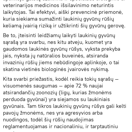
veterinarijos medicinos išsilavinimo neturintis
laikytojas. Tai efektyvi, aiški prevencinė priemonė,
kuria siekiama sumažinti laukinių gyvūnų rūšių
keliamą įvairią riziką ir užtikrinti šių gyvūnų gerovę.
Be to, įteisinti leidžiamų laikyti laukinių gyvūnų
sąrašą yra svarbu, nes kitu atveju, kuomet yra
gaudomos laukinės gyvūnų rūšys, vyksta prekyba
jais, nyksta jų natūralios buveinės, atsiranda
invazinių rūšių jiems nebūdingoje aplinkoje, o tai
skatina vietinės biologinės įvairovės nykimą.
Kita svarbi priežastis, kodėl reikia tokių sąrašų —
visuomenės saugumas — apie 72 % naujai
atsirandančių zoonozių (ligų, kurias žmonėms
perduoda gyvūnai) yra siejamos su laukiniais
gyvūnais. Tam tikros laukinių gyvūnų rūšys gali kelti
pavojų žmonėms, nes yra agresyvios arba
nuodingos, todėl šių rūšių naudojimas
reglamentuojamas ir nacionaliniu, ir tarptautiniu