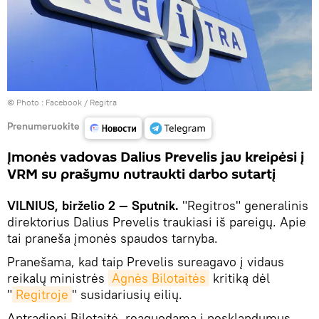
© Photo : Facebook / Regitra
Prenumeruokite
Įmonės vadovas Dalius Prevelis jau kreipėsi į
VRM su prašymu nutraukti darbo sutartį
VILNIUS, birželio 2 — Sputnik.
"Regitros" generalinis
direktorius Dalius Prevelis traukiasi iš pareigų. Apie
tai praneša įmonės spaudos tarnyba.
Pranešama, kad taip Prevelis sureagavo į vidaus
reikalų ministrės
Agnės Bilotaitės
kritiką dėl
"
Regitroje
" susidariusių eilių.
Antradienį Bilotaitė, reaguodama į nesklandumus