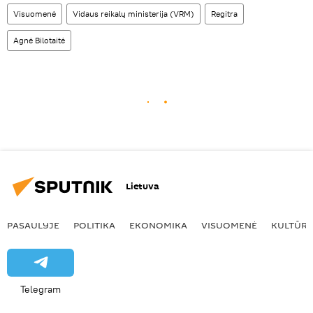
Visuomenė
Vidaus reikalų ministerija (VRM)
Regitra
Agnė Bilotaitė
Lietuva
PASAULYJE
POLITIKA
EKONOMIKA
VISUOMENĖ
KULTŪR
Telegram