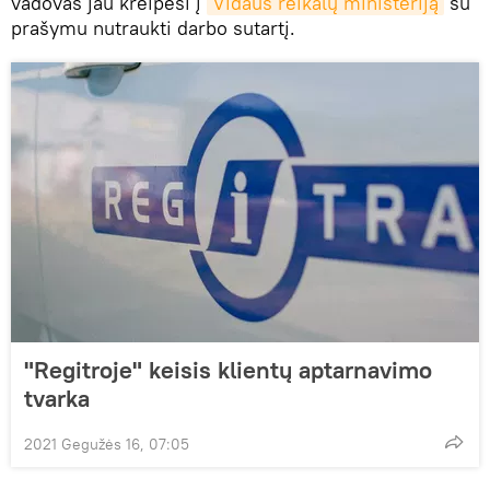
vadovas jau kreipėsi į
Vidaus reikalų ministeriją
su
prašymu nutraukti darbo sutartį.
"Regitroje" keisis klientų aptarnavimo
tvarka
2021 Gegužės 16, 07:05