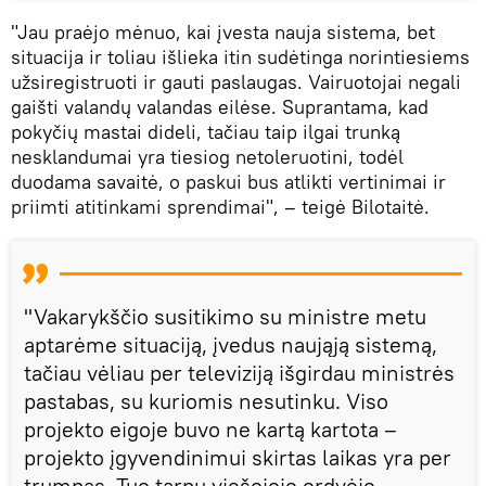
"Jau praėjo mėnuo, kai įvesta nauja sistema, bet
situacija ir toliau išlieka itin sudėtinga norintiesiems
užsiregistruoti ir gauti paslaugas. Vairuotojai negali
gaišti valandų valandas eilėse. Suprantama, kad
pokyčių mastai dideli, tačiau taip ilgai trunką
nesklandumai yra tiesiog netoleruotini, todėl
duodama savaitė, o paskui bus atlikti vertinimai ir
priimti atitinkami sprendimai", – teigė Bilotaitė.
"Vakarykščio susitikimo su ministre metu
aptarėme situaciją, įvedus naująją sistemą,
tačiau vėliau per televiziją išgirdau ministrės
pastabas, su kuriomis nesutinku. Viso
projekto eigoje buvo ne kartą kartota –
projekto įgyvendinimui skirtas laikas yra per
trumpas. Tuo tarpu viešojoje erdvėje