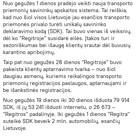
Nuo gegužės 1 dienos pradėjo veikti nauja transporto
priemonių savininkų apskaitos sistema. Tai reiškia,
kad nuo šiol visos Lietuvoje jau esančios transporto
priemonės privalo turėti unikalų savininko
deklaravimo kodą (SDK). Tai buvo vienas iš veiksnių,
dėl ko "Regitroje" susidarė eilės. Įtakos turi ir
sezoniškumas bei išaugę klientų srautai dėl buvusių
karantino apribojimų.
Taip pat nuo gegužės 28 dienos "Regitroje" buvo
pakeista klientų aptarnavimo tvarka – nuo šiol
daugiau asmenų, kuriems reikalingos transporto
priemonių registracijos paslaugos, aptarnaujami ir
be išankstinės registracijos.
Nuo gegužės 19 dienos iki 30 dienos išduota 79 914
SDK, iš jų 53 241 išduoti internetu, o 26 673 –
"Regitros" padalinyje. Iki gegužės 1 dienos "Regitra"
suteikė SDK beveik 2 mln. automobilių, esančių
Lietuvoje.