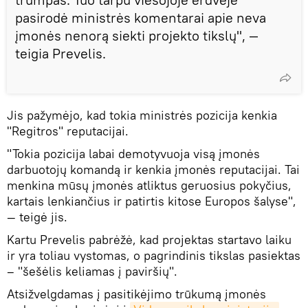
pasirodė ministrės komentarai apie neva
įmonės nenorą siekti projekto tikslų", —
teigia Prevelis.
Jis pažymėjo, kad tokia ministrės pozicija kenkia
"Regitros" reputacijai.
"Tokia pozicija labai demotyvuoja visą įmonės
darbuotojų komandą ir kenkia įmonės reputacijai. Tai
menkina mūsų įmonės atliktus geruosius pokyčius,
kartais lenkiančius ir patirtis kitose Europos šalyse",
— teigė jis.
Kartu Prevelis pabrėžė, kad projektas startavo laiku
ir yra toliau vystomas, o pagrindinis tikslas pasiektas
– "šešėlis keliamas į paviršių".
Atsižvelgdamas į pasitikėjimo trūkumą įmonės