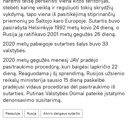
narėms teisę perskristi viena kitos teritorijas,
stebėti karinę veiklą ir reguliuoti tokių skrydžių
vykdymą, tapo viena iš pasitikėjimą stiprinančių
priemonių po Šaltojo karo Europoje. Sutartis buvo
pasirašyta Helsinkyje 1992 metų kovo 24 dieną, o
Rusija ją ratifikavo 2001 metų gegužės 26 dieną.
2020 metų pabaigoje sutarties šalys buvo 33
valstybės.
2020 metų gegužės mėnesį JAV pradėjo
pasitraukimo procedūrą, kuri baigėsi lapkričio 22
dieną. Reaguodama į šį sprendimą, Rusijos užsienio
reikalų ministerija sausio 15 dieną paskelbė
pradėjusi vidaus procedūras dėl pasitraukimo iš
sutarties. Putinas Valstybės Dūmai pateikė įstatymo
denonsavimo susitarimą.
Pasaulyje
Rusija
Atviro dangaus sutartis