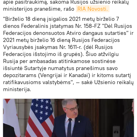
apie pasitraukimą, sakoma Rusijos užsienio reikalų
ministerijos pranešime, rašo
RIA Novosti.
"Birželio 18 dieną įsigalios 2021 metų birželio 7
dienos Federalinis įstatymas Nr. 158-FZ "Dėl Rusijos
Federacijos denonsuotos Atviro dangaus sutarties" ir
2021 metų birželio 16 dieną Rusijos Federacijos
Vyriausybės įsakymas Nr. 1611-r. (dėl Rusijos
Federacijos išstojimo iš grupės). Šiuo atžvilgiu
Rusija per ambasadas atitinkamose sostinėse
išsiuntė Sutartyje numatytus pranešimus savo
depozitarams (Vengrijai ir Kanadai) ir kitoms sutartį
ratifikavusioms valstybėms", — sakė Užsienio reikalų
ministerija.