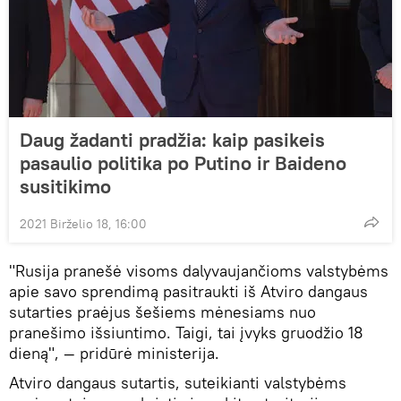
Daug žadanti pradžia: kaip pasikeis
pasaulio politika po Putino ir Baideno
susitikimo
2021 Birželio 18, 16:00
"Rusija pranešė visoms dalyvaujančioms valstybėms
apie savo sprendimą pasitraukti iš Atviro dangaus
sutarties praėjus šešiems mėnesiams nuo
pranešimo išsiuntimo. Taigi, tai įvyks gruodžio 18
dieną", — pridūrė ministerija.
Atviro dangaus sutartis, suteikianti valstybėms