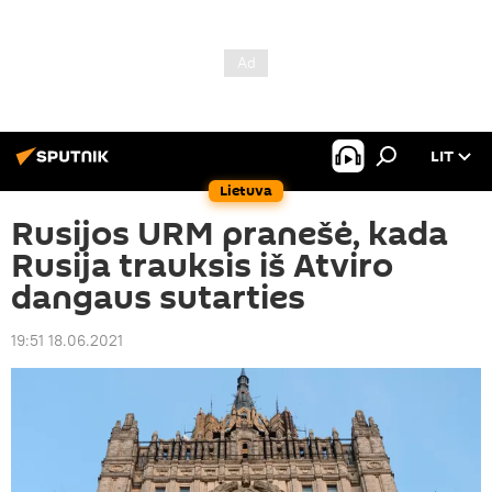
LIT
Lietuva
Rusijos URM pranešė, kada
Rusija trauksis iš Atviro
dangaus sutarties
19:51 18.06.2021