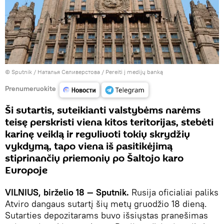
© Sputnik / Наталья Селиверстова
/
Pereiti į medijų banką
Prenumeruokite
Ši sutartis, suteikianti valstybėms narėms
teisę perskristi viena kitos teritorijas, stebėti
karinę veiklą ir reguliuoti tokių skrydžių
vykdymą, tapo viena iš pasitikėjimą
stiprinančių priemonių po Šaltojo karo
Europoje
VILNIUS, birželio 18 — Sputnik.
Rusija oficialiai paliks
Atviro dangaus sutartį šių metų gruodžio 18 dieną.
Sutarties depozitarams buvo išsiųstas pranešimas