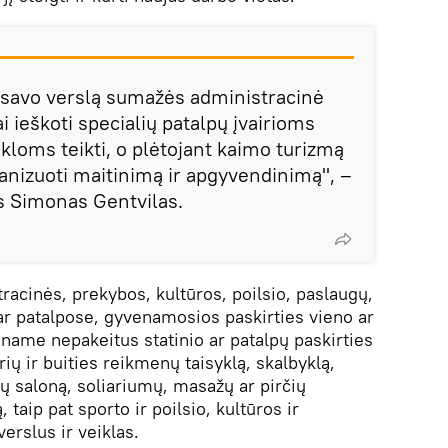
savo verslą sumažės administracinė
i ieškoti specialių patalpų įvairioms
eikloms teikti, o plėtojant kaimo turizmą
ganizuoti maitinimą ir apgyvendinimą", –
s Simonas Gentvilas.
racinės, prekybos, kultūros, poilsio, paslaugų,
 ar patalpose, gyvenamosios paskirties vieno ar
name nepakeitus statinio ar patalpų paskirties
ių ir buities reikmenų taisyklą, skalbyklą,
čių saloną, soliariumų, masažų ar pirčių
taip pat sporto ir poilsio, kultūros ir
erslus ir veiklas.