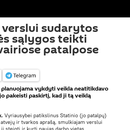
verslui sudarytos
s sąlygos teikti
vairiose patalpose
kai planuojama vykdyti veikla neatitikdavo
o pakeisti paskirtį, kad ji tą veiklą
k.
Vyriausybei patikslinus Statinio (jo patalpų)
atvejų ir tvarkos aprašą, smulkiajam verslui
 steigti ir kurti naujas darbo vietas.