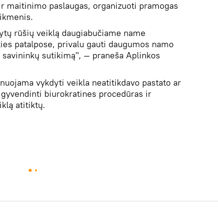
ir maitinimo paslaugas, organizuoti pramogas
eikmenis.
dytų rūšių veiklą daugiabučiame name
ties patalpose, privalu gauti daugumos namo
pų savininkų sutikimą", — praneša Aplinkos
planuojama vykdyti veikla neatitikdavo pastato ar
 įgyvendinti biurokratines procedūras ir
iklą atitiktų.