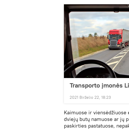
Transporto įmonės Lie
2021 Birželio 22, 18:23
Kaimuose ir viensėdžiuose 
dviejų butų namuose ar jų pa
paskirties pastatuose, nepak