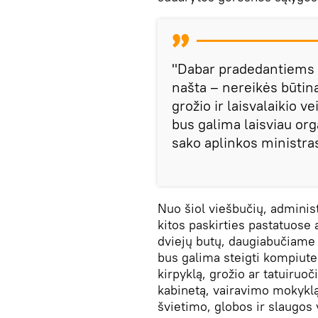
"Dabar pradedantiems 
našta – nereikės būtina
grožio ir laisvalaikio v
bus galima laisviau or
sako aplinkos ministra
Nuo šiol viešbučių, administ
kitos paskirties pastatuose
dviejų butų, daugiabučiame 
bus galima steigti kompiuter
kirpyklą, grožio ar tatuiruo
kabinetą, vairavimo mokyklą, 
švietimo, globos ir slaugos v