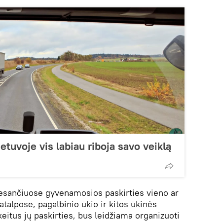
tuvoje vis labiau riboja savo veiklą
esančiuose gyvenamosios paskirties vieno ar
talpose, pagalbinio ūkio ir kitos ūkinės
eitus jų paskirties, bus leidžiama organizuoti