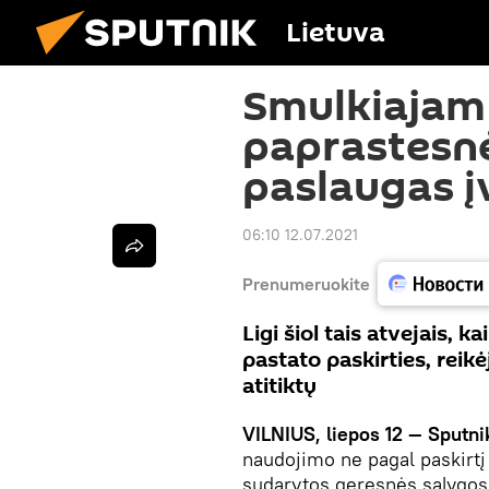
Lietuva
Smulkiajam 
paprastesnė
paslaugas į
06:10 12.07.2021
Prenumeruokite
Ligi šiol tais atvejais, 
pastato paskirties, reikėj
atitiktų
VILNIUS, liepos 12 — Sputni
naudojimo ne pagal paskirtį 
sudarytos geresnės sąlygos jį