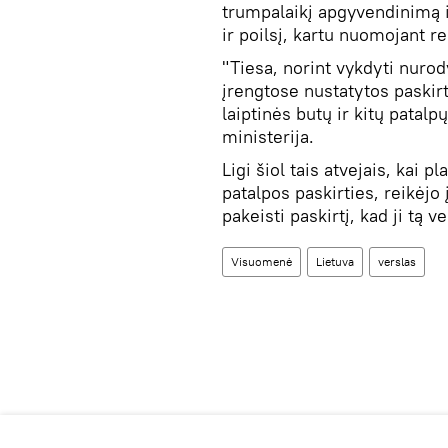
trumpalaikį apgyvendinimą 
ir poilsį, kartu nuomojant r
"Tiesa, norint vykdyti nuro
įrengtose nustatytos paskir
laiptinės butų ir kitų patal
ministerija.
Ligi šiol tais atvejais, kai 
patalpos paskirties, reikėjo
pakeisti paskirtį, kad ji tą ve
Visuomenė
Lietuva
verslas