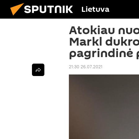
Lietuva
Atokiau nuo
Markl dukro
pagrindinė p
21:30 26.07.2021