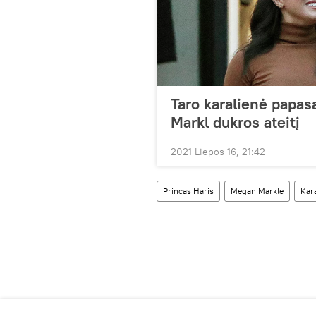
Taro karalienė papas
Markl dukros ateitį
2021 Liepos 16, 21:42
Princas Haris
Megan Markle
Kar