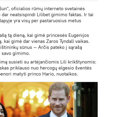
Sun", oficialios rūmų interneto svetainės
 dar neatsispindi Lilibet gimimo faktas. Ir tai
lalapyje yra visų per pastaruosius metus
ašą tą dieną, kai gimė princesės Eugenijos
ą, kai gimė dar vienas Zaros Tyndall vaikas.
ištininkų sūnus — Arčis pateko į sąrašą
o savo gimimo.
mą susieti su artėjančiomis Lili krikštynomis:
viskas priklauso nuo hercogų elgesio šventės
ebenori matyti princo Hario, nuotaikos.