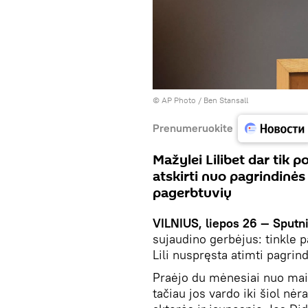
© AP Photo / Ben Stansall
Prenumeruokite
Mažylei Lilibet dar tik p
atskirti nuo pagrindinė
pagerbtuvių
VILNIUS, liepos 26 — Sputn
sujaudino gerbėjus: tinkle p
Lili nuspręsta atimti pagrind
Praėjo du mėnesiai nuo mai
tačiau jos vardo iki šiol nė