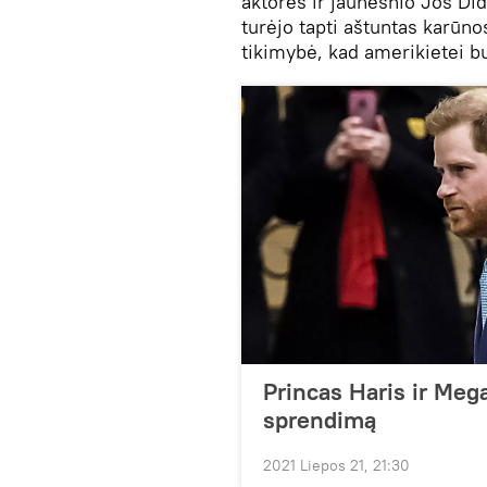
aktorės ir jaunesnio Jos Di
turėjo tapti aštuntas karūnos
tikimybė, kad amerikietei b
Princas Haris ir Meg
sprendimą
2021 Liepos 21, 21:30