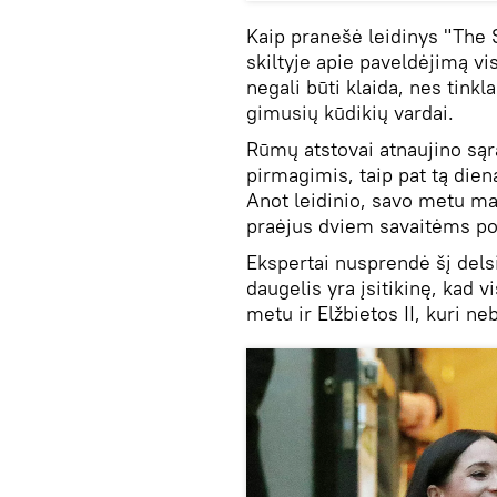
Kaip pranešė leidinys "The 
skiltyje apie paveldėjimą vis
negali būti klaida, nes tink
gimusių kūdikių vardai.
Rūmų atstovai atnaujino sąr
pirmagimis, taip pat tą dien
Anot leidinio, savo metu ma
praėjus dviem savaitėms p
Ekspertai nusprendė šį delsi
daugelis yra įsitikinę, kad 
metu ir Elžbietos II, kuri n