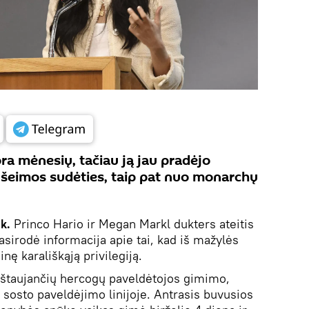
ora mėnesių, tačiau ją jau pradėjo
s šeimos sudėties, taip pat nuo monarchų
ik.
Princo Hario ir Megan Markl dukters ateitis
asirodė informacija apie tai, kad iš mažylės
inę karališkąją privilegiją.
štaujančių hercogų paveldėtojos gimimo,
ra sosto paveldėjimo linijoje. Antrasis buvusios