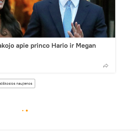
akojo apie princo Hario ir Megan
ališkosios naujienos