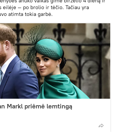
denybės anūko vaikas gimė birželio 4 dieną ir
 eilėje — po brolio ir tėčio. Tačiau yra
uvo atimta tokia garbė.
an Markl priėmė lemtingą