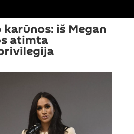
 karūnos: iš Megan
s atimta
rivilegija