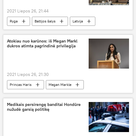
2021 Liepos 26, 21:44
Ryga
Baltijos šalys
Latvija
Atokiau nuo karūnos: iš Megan Markl
dukros atimta pagrindinė privilegija
2021 Liepos 26, 21:30
Princas Haris
Megan Markle
Karališkosios naujienos
Medikais persirengę banditai Hondūre
nužudė garsią politikę