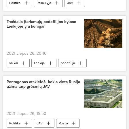
Politika
Pasaulyje
JAV
Sirija
Karas Sirijoje: nelengvų sprendimų priėmimas šaudant pabūklams
Trečdalis įtariamųjų pedofilijos bylose
Lenkijoje yra kunigai
2021 Liepos 26, 20:10
vaikai
Lenkija
pedofilija
Pentagonas atskleidė, kokią vietą Rusija
užima tarp grėsmių JAV
2021 Liepos 26, 19:50
Politika
JAV
Rusija