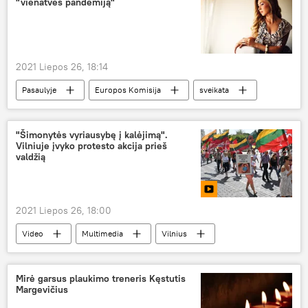
"vienatvės pandemiją"
neteisėti migrantai
Agnė Bilotaitė
2021 Liepos 26, 18:14
Pasaulyje
Europos Komisija
sveikata
vienatvė
ES
Medicina ir sveikata
"Šimonytės vyriausybę į kalėjimą".
Vilniuje įvyko protesto akcija prieš
valdžią
2021 Liepos 26, 18:00
Video
Multimedia
Vilnius
vakcinacija
koronavirusas
COVID-19
Mirė garsus plaukimo treneris Kęstutis
Margevičius