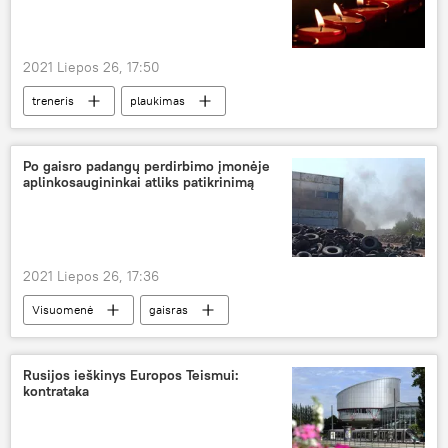
2021 Liepos 26, 17:50
treneris
plaukimas
Metų netektys — 2021
Po gaisro padangų perdirbimo įmonėje
aplinkosaugininkai atliks patikrinimą
2021 Liepos 26, 17:36
Visuomenė
gaisras
Aplinkos apsaugos departamentas
Rusijos ieškinys Europos Teismui:
kontrataka