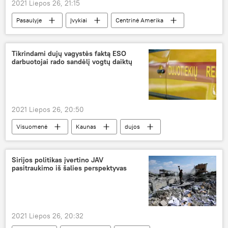
2021 Liepos 26, 21:15
Pasaulyje
Įvykiai
Centrinė Amerika
Tikrindami dujų vagystės faktą ESO
darbuotojai rado sandėlį vogtų daiktų
2021 Liepos 26, 20:50
Visuomenė
Kaunas
dujos
Sirijos politikas įvertino JAV
pasitraukimo iš šalies perspektyvas
2021 Liepos 26, 20:32