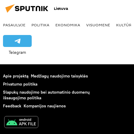
Lietuva
PASAULYJE
POLITIKA
EKONOMIKA
VISUOMENĖ
KULTŪR
Telegram
Apie projektą
Medžiagų naudojimo taisyklės
Privatumo politika
Slapukų naudojimo bei automatinio duomenų
išsaugojimo politika
Feedback
Kompanijos naujienos