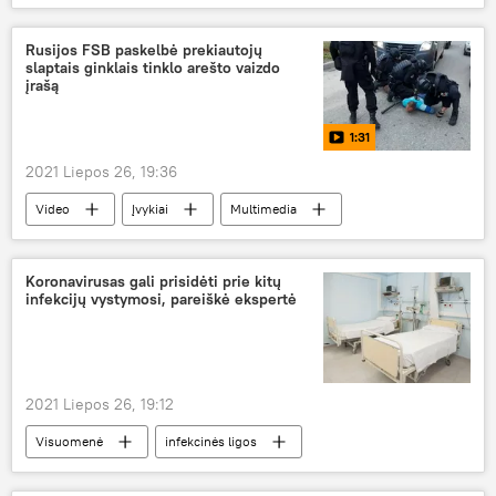
Pentagonas
Rusijos FSB paskelbė prekiautojų
slaptais ginklais tinklo arešto vaizdo
įrašą
1:31
2021 Liepos 26, 19:36
Video
Įvykiai
Multimedia
Rusija
Rusijos Federalinio saugumo biuras (FSB)
Koronavirusas gali prisidėti prie kitų
infekcijų vystymosi, pareiškė ekspertė
2021 Liepos 26, 19:12
Visuomenė
infekcinės ligos
koronavirusas