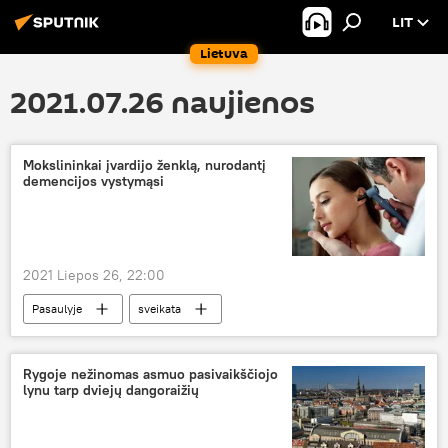
LIT
Lietuva
2021.07.26 naujienos
Mokslininkai įvardijo ženklą, nurodantį
demencijos vystymąsi
2021 Liepos 26, 22:00
Pasaulyje
sveikata
Medicina ir sveikata
Rygoje nežinomas asmuo pasivaikščiojo
lynu tarp dviejų dangoraižių