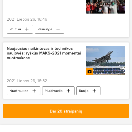
2021 Liepos 26, 16:46
Politika
Pasaulyje
Lietuvos respublikos užsienio reikalų ministėrija (URM)
Kuba
Naujausias naikintuvas ir technikos
naujovės: ryškūs MAKS-2021 momentai
nuotraukose
2021 Liepos 26, 16:32
Nuotraukos
Multimedia
Rusija
paroda
lėktuvai
kariniai lėktuvai
aviacija
Dar 20 straipsnių