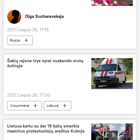
Olga Sucharevskaja
2021 Liepos 26, 17:15
Rusija
Europos žmogaus teisių teismas (EŽTT)
Kolumnistas
Šakių rajone trys vyrai nuskendo srutų
šulinyje
2021 Liepos 26, 17:00
Visuomenė
Lietuva
Priešgaisrinės apsaugos ir gelbėjimo departamentas
Lietuva kartu su dar 19 šalių smerkia
masinius protestuotojų areštus Kuboje