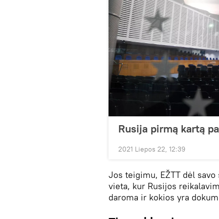
Rusija pirmą kartą p
2021 Liepos 22, 12:39
Jos teigimu, EŽTT dėl savo
vieta, kur Rusijos reikalavi
daroma ir kokios yra doku