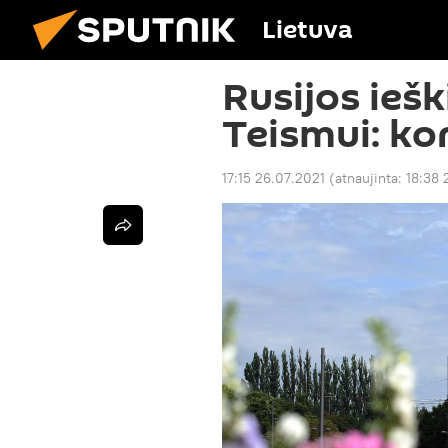
Lietuva
Rusijos ieš
Teismui: ko
17:15 26.07.2021
(atnaujinta:
18:38 