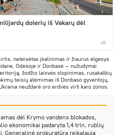
ilijardų dolerių iš Vakarų dėl
mirtis, neteisėtas įkalinimas ir žiaurus elgesys
aidane, Odesoje ir Donbase — nužudymai
ritoriją, žodžio laisvės slopinimas, rusakalbių
inkimų teisių atėmimas iš Donbaso gyventojų,
 Ukraina neuždarė oro erdvės virš karo zonos.
tinamas dėl Krymo vandens blokados,
lio ekonomikai padaryta 1,4 trln. rublių
ai, Generalinė prokuratūra reikalauja