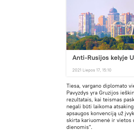
Anti-Rusijos kelyje 
2021 Liepos 17, 15:10
Tiesa, vargano diplomato vie
Pavyzdys yra Gruzijos ieški
rezultatais, kai teismas pas
negali būti laikoma atsaking
apsaugos konvenciją už įvyk
skirta kariuomenė ir vietos 
dienomis".