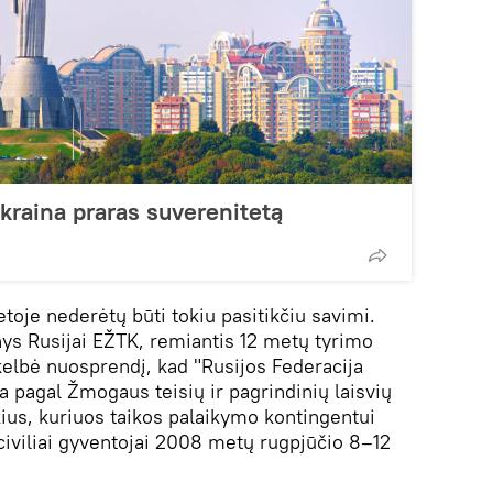
Ukraina praras suverenitetą
toje nederėtų būti tokiu pasitikčiu savimi.
nys Rusijai EŽTK, remiantis 12 metų tyrimo
kelbė nuosprendį, kad "Rusijos Federacija
a pagal Žmogaus teisių ir pagrindinių laisvių
ius, kuriuos taikos palaikymo kontingentui
civiliai gyventojai 2008 metų rugpjūčio 8–12