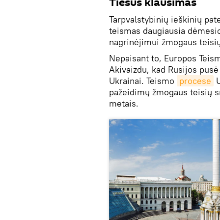
Tiesus klausimas
Tarpvalstybinių ieškinių pat
teismas daugiausia dėmesio 
nagrinėjimui žmogaus teisių
Nepaisant to, Europos Teismo
Akivaizdu, kad Rusijos pusė 
Ukrainai. Teismo
procese
U
pažeidimų žmogaus teisių sr
metais.