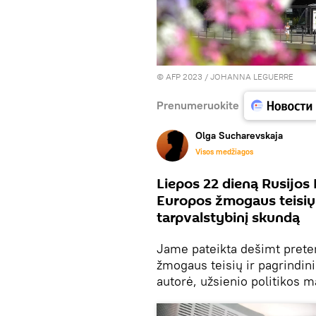
© AFP 2023 / JOHANNA LEGUERRE
Prenumeruokite
Olga Sucharevskaja
Visos medžiagos
Liepos 22 dieną Rusijos
Europos žmogaus teisių t
tarpvalstybinį skundą
Jame pateikta dešimt preten
žmogaus teisių ir pagrindin
autorė, užsienio politikos m