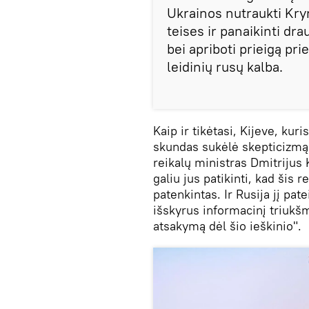
Ukrainos nutraukti Kry
teises ir panaikinti dr
bei apriboti prieigą pr
leidinių rusų kalba.
Kaip ir tikėtasi, Kijeve, ku
skundas sukėlė skepticizmą 
reikalų ministras Dmitrijus
galiu jus patikinti, kad šis 
patenkintas. Ir Rusija jį pa
išskyrus informacinį triukšm
atsakymą dėl šio ieškinio".