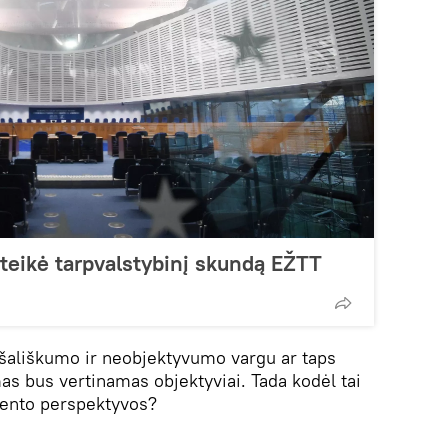
ateikė tarpvalstybinį skundą EŽTT
 šališkumo ir neobjektyvumo vargu ar taps
mas bus vertinamas objektyviai. Tada kodėl tai
mento perspektyvos?