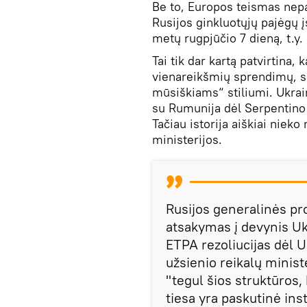
Be to, Europos teismas nepa
Rusijos ginkluotųjų pajėgų į
metų rugpjūčio 7 dieną, t.y. 
Tai tik dar kartą patvirtina,
vienareikšmių sprendimų, sa
mūsiškiams“ stiliumi. Ukrai
su Rumunija dėl Serpentino s
Tačiau istorija aiškiai niek
ministerijos.
Rusijos generalinės pr
atsakymas į devynis Ukr
ETPA rezoliucijas dėl U
užsienio reikalų minist
"tegul šios struktūros,
tiesa yra paskutinė in