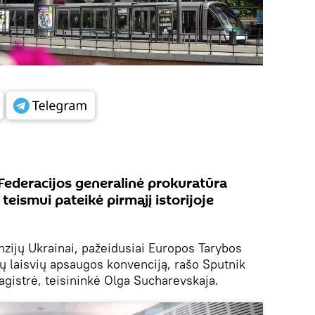
 Federacijos generalinė prokuratūra
eismui pateikė pirmąjį istorijoje
zijų Ukrainai, pažeidusiai Europos Tarybos
ių laisvių apsaugos konvenciją, rašo Sputnik
agistrė, teisininkė Olga Sucharevskaja.