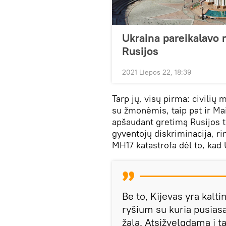
Ukraina pareikalavo m
Rusijos
2021 Liepos 22, 18:39
Tarp jų, visų pirma: civilių 
su žmonėmis, taip pat ir M
apšaudant gretimą Rusijos te
gyventojų diskriminacija, r
MH17 katastrofa dėl to, kad
Be to, Kijevas yra kal
ryšium su kuria pusiasa
žala. Atsižvelgdama į t