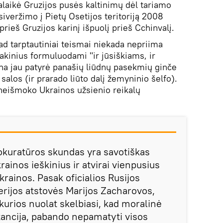
laikė Gruzijos pusės kaltinimų dėl tariamo
siveržimo į Pietų Osetijos teritoriją 2008
prieš Gruzijos karinį išpuolį prieš Cchinvalį.
 kad tarptautiniai teismai niekada nepriima
kinius formuluodami "ir jūsiškiams, ir
na jau patyrė panašių liūdnų pasekmių ginče
alos (ir prarado liūto dalį žemyninio šelfo).
o neišmoko Ukrainos užsienio reikalų
okuratūros skundas yra savotiškas
ainos ieškinius ir atvirai vienpusius
krainos. Pasak oficialios Rusijos
erijos atstovės Marijos Zacharovos,
 kurios nuolat skelbiasi, kad moralinė
stancija, pabando nepamatyti visos