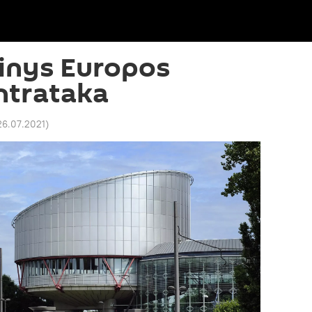
kinys Europos
ntrataka
26.07.2021
)