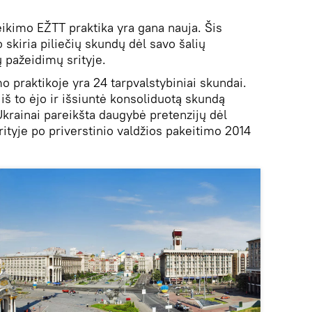
eikimo EŽTT praktika yra gana nauja. Šis
skiria piliečių skundų dėl savo šalių
 pažeidimų srityje.
 praktikoje yra 24 tarpvalstybiniai skundai.
iš to ėjo ir išsiuntė konsoliduotą skundą
krainai pareikšta daugybė pretenzijų dėl
ityje po priverstinio valdžios pakeitimo 2014