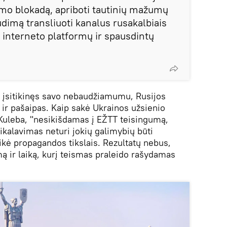
mo blokadą, apriboti tautinių mažumų
audimą transliuoti kanalus rusakalbiais
ie interneto platformų ir spausdintų
ris įsitikinęs savo nebaudžiamumu, Rusijos
ir pašaipas. Kaip sakė Ukrainos užsienio
 Kuleba, "nesikišdamas į EŽTT teisingumą,
reikalavimas neturi jokių galimybių būti
teikė propagandos tikslais. Rezultatų nebus,
ą ir laiką, kurį teismas praleido rašydamas