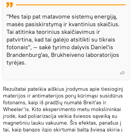
"Mes taip pat matavome sistemų energiją,
masės pasiskirstymą ir kvantinius skaičius.
Tai atitinka teorinius skaičiavimus ir
patvirtina, kad tai galėjo atsitikti su tikrais
fotonais", — sakė tyrimo dalyvis Daniel'is
Brandenburg'as, Brukheiveno laboratorijos
tyrėjas.
Rezultatai pateikia aiškius įrodymus apie tiesioginį
materijos ir antimaterijos porų kūrimąsi susidūrus
fotonams, kaip iš pradžių numatė Breit'as ir
Wheeler'is. Kito eksperimento metu mokslininkai
įrodė, kad poliarizacija veikia šviesos sąveiką su
magnetiniu lauku vakuume. Šis efektas, panašus į
tai, kaip bangos ilgio skirtumai baltą šviesą skiria į