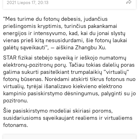
2021 Liepos 17, 20:13
"Mes turime du fotonų debesis, judančius
priešingomis kryptimis, turinčius pakankamai
energijos ir intensyvumo, kad, kai du jonai slystų
vienas prieš kitą nesusidurdami, šie fotonų laukai
galėtų sąveikauti", — aiškina Zhangbu Xu.
STAR fizikai stebėjo sąveiką ir ieškojo numatomų
elektronų-pozitronų porų. Tačiau tokias dalelių poras
galima sukurti pasitelkiant trumpalaikių "virtualių"
fotonų būsenas. Norėdami atskirti tikrus fotonus nuo
virtualių, tyrėjai išanalizavo kiekvieno elektrono
kampinio pasiskirstymo dėsningumus, palyginti su jo
pozitronu.
Šie pasiskirstymo modeliai skiriasi poroms,
susidariusioms sąveikaujant realiems ir virtualiems
fotonams.