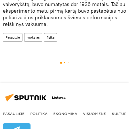
vaivorykštę, buvo numatytas dar 1936 metais. Tačiau
eksperimento metu pirmą kartą buvo pastebėtas nuo
poliarizacijos priklausomos šviesos deformacijos
reiškinys vakuume.
Pasaulyje
mokslas
fizika
Lietuva
PASAULYJE
POLITIKA
EKONOMIKA
VISUOMENĖ
KULTŪR