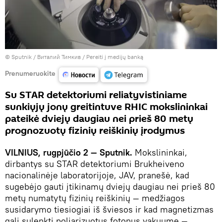
© Sputnik / Виталий Тимкив
/
Pereiti į medijų banką
Prenumeruokite
Su STAR detektoriumi reliatyvistiniame
sunkiųjų jonų greitintuve RHIC mokslininkai
pateikė dviejų daugiau nei prieš 80 metų
prognozuotų fizinių reiškinių įrodymus
VILNIUS, rugpjūčio 2 — Sputnik.
Mokslininkai,
dirbantys su STAR detektoriumi Brukheiveno
nacionalinėje laboratorijoje, JAV, pranešė, kad
sugebėjo gauti įtikinamų dviejų daugiau nei prieš 80
metų numatytų fizinių reiškinių — medžiagos
susidarymo tiesiogiai iš šviesos ir kad magnetizmas
gali sulenkti poliarizuotus fotonus vakuume —