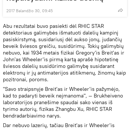
2017 Balandžio 30, 09:45
Abu rezultatai buvo pasiekti dėl RHIC STAR
detektoriaus galimybės išmatuoti dalelių kampinį
pasiskirstymą, susidariusį dėl aukso jonų, judančių
beveik šviesos greičiu, susidūrimų. Tokių galimybių
nebuvo, kai 1934 metais fizikai Gregory'is Breit'as ir
John'as Wheeler'is pirmą kartą aprašė hipotetinę
šviesos dalelių susidūrimo galimybę susidarant
elektronų ir jų antimaterijos atitikmenų, žinomų kaip
pozitronai, poroms.
"Savo straipsnyje Breit'as ir Wheeler'is pažymėjo,
kad to padaryti beveik neįmanoma", — Brukheiveno
laboratorijos pranešime spaudai sako vienas iš
tyrimo autorių, fizikas Zhangbu Xu, RHIC STAR
bendradarbiavimo narys.
Dar nebuvo lazerių, tačiau Breit'as ir Wheeler'is