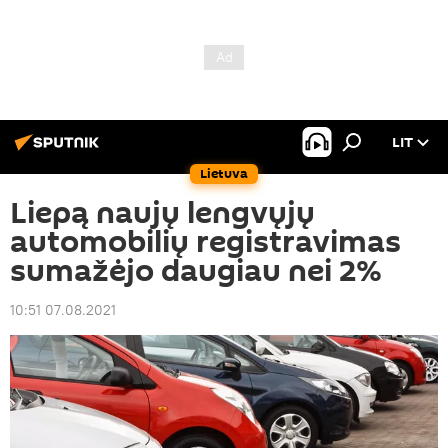
LIT
Lietuva
Liepą naujų lengvųjų
automobilių registravimas
sumažėjo daugiau nei 2%
10:51 07.08.2021