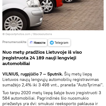
© Depositphotos.com / Stocksolutions
Prenumeruokite
Nuo metų pradžios Lietuvoje iš viso
įregistruota 24 189 nauji lengvieji
automobiliai
VILNIUS, rugpjūčio 7 — Sputnik.
Šių metų liepą
Lietuvos naujų lengvųjų automobilių registravimas
sumažėjo 2,4% iki 3 498 vnt., praneša "AutoTyrimai".
Tuo tarpu 2020 metų liepą šalyje buvo įregistruoti 3
584 automobiliai. Pagrindinės šio nuosmukio
priežastys yra dvi: smukusi reeksporto paklausa ir