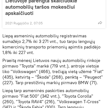
Lietuvoje parengta skaičiuoklė
automobilių taršos mokesčiui
apskaičiuoti
2021 Rugpjūčio 2, 07:05
Liepą asmeninių automobilių registravimas
sumažėjo 2,7% iki 3 271 vnt., tuo tarpu lengvųjų
komercinių transporto priemonių apimtis padidėjo
1,8% iki 227 vnt.
Praeitą mėnesį Lietuvos naujų automobilių rinkoje
pirmavo "Toyota" markė (719 vnt.), antroje vietoje
liko "Volkswagen" (466), trečiąją vietą užėmė "Fiat"
(435), ketvirtą – "Škoda" (268), penktą – "Peugeot"
(227). Tarp prestižinių markių pirmavo BMW (71).
Liepą tarp asmeninės paskirties automobilių
pirmavo "Fiat 500" (342 vnt.), "Toyota Corolla"
(260), "Toyota RAV4" (216), "Volkswagen T-Cross"
(142) ir "Škoda Fabia" (100). Tarp lengvųjų