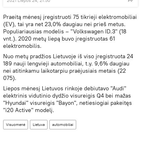
2021 Liepos 24, 21:50
Praeitą mėnesį įregistruoti 75 tikrieji elektromobiliai
(EV), tai yra net 23,0% daugiau nei prieš metus.
Populiariausias modelis – "Volkswagen ID.3" (18
vnt.). 2020 metų liepą buvo įregistruotas 61
elektromobilis.
Nuo metų pradžios Lietuvoje iš viso įregistruota 24
189 nauji lengvieji automobiliai, t.y. 9,6% daugiau
nei atitinkamu laikotarpiu praėjusiais metais (22
075).
Liepos mėnesį Lietuvos rinkoje debiutavo "Audi"
elektrinis vidutinio dydžio visureigis Q4 bei mažas
"Hyundai" visureigis "Bayon", netiesiogiai pakeitęs
"i20 Active" modelį.
Visuomenė
Lietuva
automobiliai