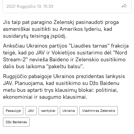
2021 Rugpjūčio 13, 15:33
Jis taip pat paragino Zelenskį pasinaudoti proga
asmeniškai susitikti su Amerikos lyderiu, kad
susidarytų teisingą įspūdį.
Anksčiau Ukrainos partijos "Liaudies tarnas" frakcija
teigė, kad po JAV ir Vokietijos susitarimo dėl "Nord
Stream-2" nevieša Baideno ir Zelenskio susitikimo
dalis bus laikoma "pakeltu balsu".
Rugpjūčio pabaigoje Ukrainos prezidentas lankysis
JAV. Planuojama, kad susitikimo su Džo Baidenu
metu bus aptarti trys klausimų blokai: politiniai,
ekonominiai ir saugumo klausimai.
Pasaulyje
JAV
santykiai
Ukraina
Vladimiras Zelenskis
Džo Baidenas