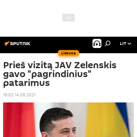
LIT
Lietuva
Prieš vizitą JAV Zelenskis
gavo "pagrindinius"
patarimus
19:02 14.08.2021