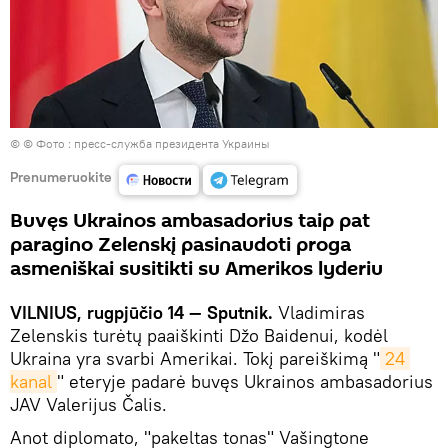
©
© Фото : пресс-служба президента Украины
Prenumeruokite
Buvęs Ukrainos ambasadorius taip pat
paragino Zelenskį pasinaudoti proga
asmeniškai susitikti su Amerikos lyderiu
VILNIUS, rugpjūčio 14 — Sputnik.
Vladimiras
Zelenskis turėtų paaiškinti Džo Baidenui, kodėl
Ukraina yra svarbi Amerikai. Tokį pareiškimą "
24 
kanal
" eteryje padarė buvęs Ukrainos ambasadorius
JAV Valerijus Čalis.
Anot diplomato, "pakeltas tonas" Vašingtone