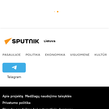
Lietuva
PASAULYJE
POLITIKA
EKONOMIKA
VISUOMENĖ
KULTŪR
Telegram
Apie projektą
Medžiagų naudojimo taisyklės
Privatumo politika