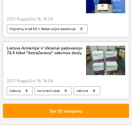
2021 Rugpjūčio 18, 16:29
Migrantų krizė ES ir Baltarusijos pasienyje
Lietuva
migrantai
Europa
Lietuva Armėnijai ir Ukrainai padovanojo
73,4 tūkst "AstraZeneca" vakcinos dozių
2021 Rugpjūčio 18, 16:08
Lietuva
koronavirusas
vakcina
Vakcinacija nuo COVID-19 Lietuvoje ir pasaulyje: iššūkiai ir pažanga
Koronaviruso pandemija Lietuvoje ir pasaulyje
Dar 20 straipsnių