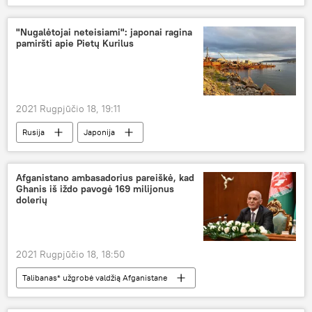
Lenkija
Baltijos šalys
karinės pajėgos
"Nugalėtojai neteisiami": japonai ragina
pamiršti apie Pietų Kurilus
2021 Rugpjūčio 18, 19:11
Rusija
Japonija
Afganistano ambasadorius pareiškė, kad
Ghanis iš iždo pavogė 169 milijonus
dolerių
2021 Rugpjūčio 18, 18:50
Talibanas* užgrobė valdžią Afganistane
Pasaulyje
Afganistanas