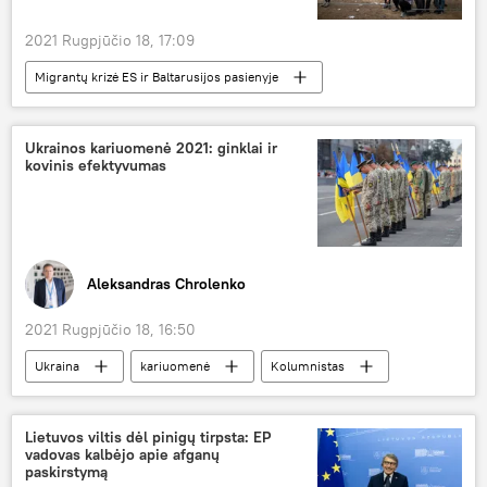
2021 Rugpjūčio 18, 17:09
Migrantų krizė ES ir Baltarusijos pasienyje
Lietuva
migrantai
Vyriausybė
neteisėti migrantai
Ukrainos kariuomenė 2021: ginklai ir
kovinis efektyvumas
Aleksandras Chrolenko
2021 Rugpjūčio 18, 16:50
Ukraina
kariuomenė
Kolumnistas
Lietuvos viltis dėl pinigų tirpsta: EP
vadovas kalbėjo apie afganų
paskirstymą