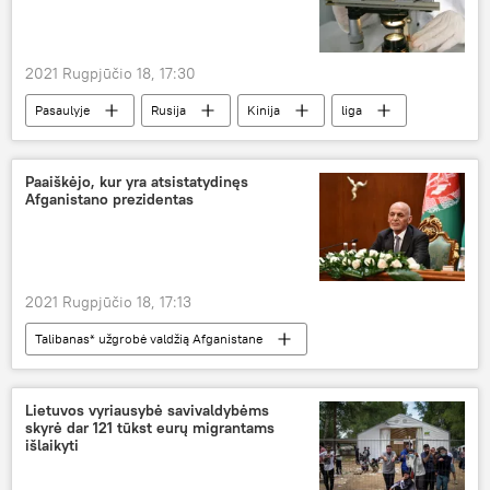
2021 Rugpjūčio 18, 17:30
Pasaulyje
Rusija
Kinija
liga
Paaiškėjo, kur yra atsistatydinęs
Afganistano prezidentas
2021 Rugpjūčio 18, 17:13
Talibanas* užgrobė valdžią Afganistane
Afganistanas
JAE
Talibanas
Lietuvos vyriausybė savivaldybėms
skyrė dar 121 tūkst eurų migrantams
išlaikyti