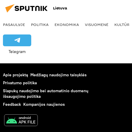
Lietuva
PASAULYJE
POLITIKA
EKONOMIKA
VISUOMENĖ
KULTŪR
Telegram
Apie projektą
Medžiagų naudojimo taisyklės
Privatumo politika
Slapukų naudojimo bei automatinio duomenų
išsaugojimo politika
Feedback
Kompanijos naujienos