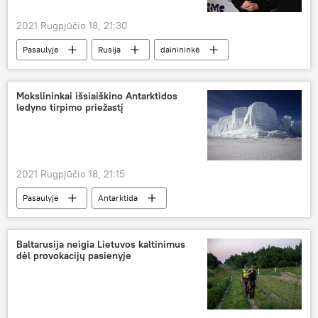
2021 Rugpjūčio 18, 21:30
Pasaulyje
Rusija
dainininkė
Mokslininkai išsiaiškino Antarktidos
ledyno tirpimo priežastį
2021 Rugpjūčio 18, 21:15
Pasaulyje
Antarktida
Baltarusija neigia Lietuvos kaltinimus
dėl provokacijų pasienyje