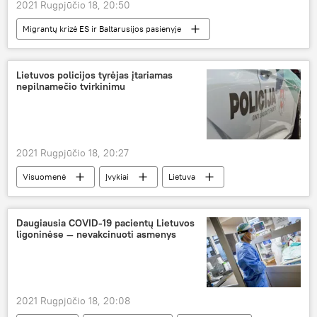
2021 Rugpjūčio 18, 20:50
Migrantų krizė ES ir Baltarusijos pasienyje
Lietuva
Baltarusija
migrantai
neteisėti migrantai
Lietuvos policijos tyrėjas įtariamas
nepilnamečio tvirkinimu
2021 Rugpjūčio 18, 20:27
Visuomenė
Įvykiai
Lietuva
policija
Daugiausia COVID-19 pacientų Lietuvos
ligoninėse — nevakcinuoti asmenys
2021 Rugpjūčio 18, 20:08