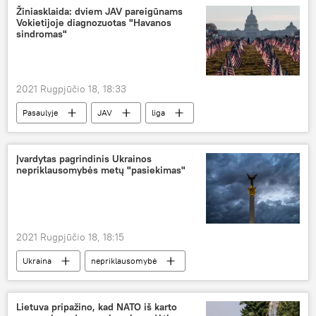
Žiniasklaida: dviem JAV pareigūnams
Vokietijoje diagnozuotas "Havanos
sindromas"
2021 Rugpjūčio 18, 18:33
Pasaulyje
JAV
liga
Įvardytas pagrindinis Ukrainos
nepriklausomybės metų "pasiekimas"
2021 Rugpjūčio 18, 18:15
Ukraina
nepriklausomybė
Lietuva pripažino, kad NATO iš karto