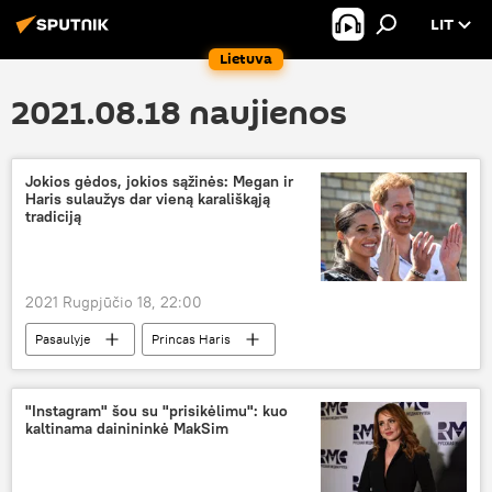
LIT
Lietuva
2021.08.18 naujienos
Jokios gėdos, jokios sąžinės: Megan ir
Haris sulaužys dar vieną karališkąją
tradiciją
2021 Rugpjūčio 18, 22:00
Pasaulyje
Princas Haris
Megan Markle
Karališkosios naujienos
Elžbieta II
"Instagram" šou su "prisikėlimu": kuo
kaltinama dainininkė MakSim