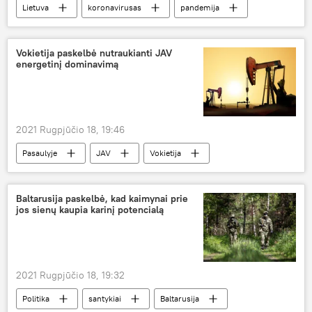
Lietuva
koronavirusas
pandemija
Koronaviruso pandemija Lietuvoje ir pasaulyje
Vokietija paskelbė nutraukianti JAV
energetinį dominavimą
2021 Rugpjūčio 18, 19:46
Pasaulyje
JAV
Vokietija
nafta
Energetika
Baltarusija paskelbė, kad kaimynai prie
jos sienų kaupia karinį potencialą
2021 Rugpjūčio 18, 19:32
Politika
santykiai
Baltarusija