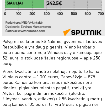
Palyginti su kitomis ES šalimis, gyvenimas Lietuvos
Respublikoje yra daug pigesnis. Vieno kambario
buto nuoma centrinėje Vilniaus dalyje kainuoja apie
521 eurą, o atokiuose šalies regionuose — apie 250
eurų.
Vieno kvadratinio metro nekilnojamojo turto kaina
Vilniaus centre — 1 901 euras, Panevėžyje — 875
eurai. Kainos už komunalinius mokesčius nėra
didelės, pigiausias miestas pagal šį rodiklį yra
Alytus, kur pagrindiniai mokesčiai (elektra,
šildymas, vanduo, atliekos) už 85 kvadratinių metrų
butą kainuos 105 eurus, tai yra 9 eurais pigiau nei