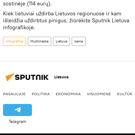
sostinėje (114 eurų).
Kiek lietuviai uždirba Lietuvos regionuose ir kam
išleidžia uždirbtus pinigus, žiūrėkite Sputnik Lietuva
infografikoje.
Infografika
Multimedia
Lietuva
kaina
Lietuva
PASAULYJE
POLITIKA
EKONOMIKA
VISUOMENĖ
KULTŪR
Telegram