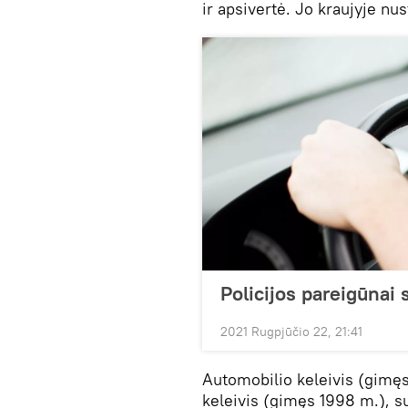
ir apsivertė. Jo kraujyje nu
Policijos pareigūnai s
2021 Rugpjūčio 22, 21:41
Automobilio keleivis (gimęs 
keleivis (gimęs 1998 m.), su