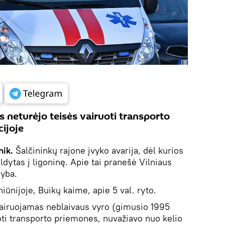
 neturėjo teisės vairuoti transporto
ijoje
nik.
Šalčininkų rajone įvyko avarija, dėl kurios
ldytas į ligoninę. Apie tai pranešė Vilniaus
nyba.
iūnijoje, Buikų kaime, apie 5 val. ryto.
airuojamas neblaivaus vyro (gimusio 1995
oti transporto priemones, nuvažiavo nuo kelio