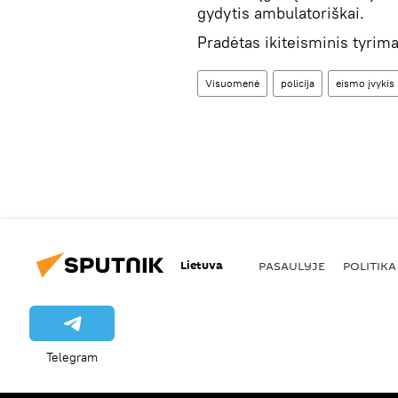
gydytis ambulatoriškai.
Pradėtas ikiteisminis tyrima
Visuomenė
policija
eismo įvykis
Lietuva
PASAULYJE
POLITIKA
Telegram