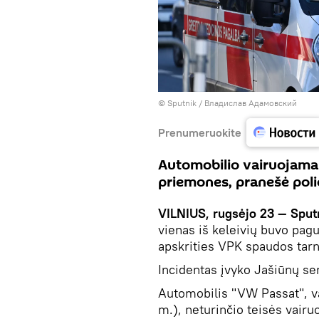
© Sputnik / Владислав Адамовский
Prenumeruokite
Automobilio vairuojamas
priemones, pranešė polic
VILNIUS, rugsėjo 23 — Sput
vienas iš keleivių buvo pagu
apskrities VPK spaudos tar
Incidentas įvyko Jašiūnų sen
Automobilis "VW Passat", v
m.), neturinčio teisės vairu