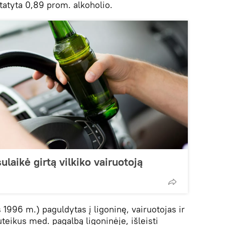
statyta 0,89 prom. alkoholio.
ulaikė girtą vilkiko vairuotoją
1996 m.) paguldytas į ligoninę, vairuotojas ir
teikus med. pagalbą ligoninėje, išleisti