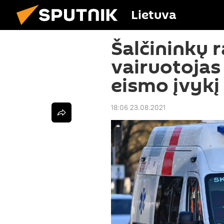
Lietuva
Šalčininkų 
vairuotojas 
eismo įvykį
18:06 23.08.2021