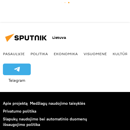
Lietuva
PASAULYJE
POLITIKA
EKONOMIKA
VISUOMENĖ
KULTŪR
Telegram
Apie projektą
Medžiagų naudojimo taisyklės
Privatumo politika
Slapukų naudojimo bei automatinio duomenų
išsaugojimo politika