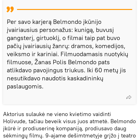
Per savo karjerą Belmondo įkūnijo
įvairiausius personažus: kunigą, buvusį
gangsterį, girtuoklį, o filmai taip pat buvo
pačių įvairiausių žanrų: dramos, komedijos,
veiksmo ir kariniai. Filmuodamasis nuotykių
filmuose, Žanas Polis Belmondo pats
atlikdavo pavojingus triukus. Iki 60 metų jis
nesutikdavo naudotis kaskadininkų
paslaugomis.
Aktorius sulaukė ne vieno kvietimo vaidinti
Holivude, tačiau beveik visus juos atmetė. Belmondo
įkūrė ir prodiuserinę kompaniją, prodiusavo daug
sėkmingų filmų. 9-ajame dešimtmetyje grįžo į teatro