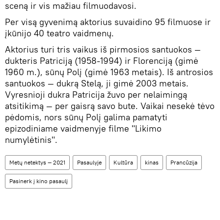
sceną ir vis mažiau filmuodavosi.
Per visą gyvenimą aktorius suvaidino 95 filmuose ir
įkūnijo 40 teatro vaidmenų.
Aktorius turi tris vaikus iš pirmosios santuokos —
dukteris Patriciją (1958-1994) ir Florenciją (gimė
1960 m.), sūnų Polį (gimė 1963 metais). Iš antrosios
santuokos — dukrą Stelą, ji gimė 2003 metais.
Vyresnioji dukra Patricija žuvo per nelaimingą
atsitikimą — per gaisrą savo bute. Vaikai nesekė tėvo
pėdomis, nors sūnų Polį galima pamatyti
epizodiniame vaidmenyje filme "Likimo
numylėtinis".
Metų netektys — 2021
Pasaulyje
Kultūra
kinas
Prancūzija
Pasinerk į kino pasaulį