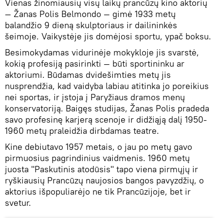
Vienas žinomiausių visų laikų prancūzų kino aktorių
— Žanas Polis Belmondo — gimė 1933 metų
balandžio 9 dieną skulptoriaus ir dailininkės
šeimoje. Vaikystėje jis domėjosi sportu, ypač boksu.
Besimokydamas vidurinėje mokykloje jis svarstė,
kokią profesiją pasirinkti — būti sportininku ar
aktoriumi. Būdamas dvidešimties metų jis
nusprendžia, kad vaidyba labiau atitinka jo poreikius
nei sportas, ir įstoja į Paryžiaus dramos menų
konservatoriją. Baigęs studijas, Žanas Polis pradeda
savo profesinę karjerą scenoje ir didžiąją dalį 1950-
1960 metų praleidžia dirbdamas teatre.
Kine debiutavo 1957 metais, o jau po metų gavo
pirmuosius pagrindinius vaidmenis. 1960 metų
juosta "Paskutinis atodūsis" tapo viena pirmųjų ir
ryškiausių Prancūzų naujosios bangos pavyzdžių, o
aktorius išpopuliarėjo ne tik Prancūzijoje, bet ir
svetur.