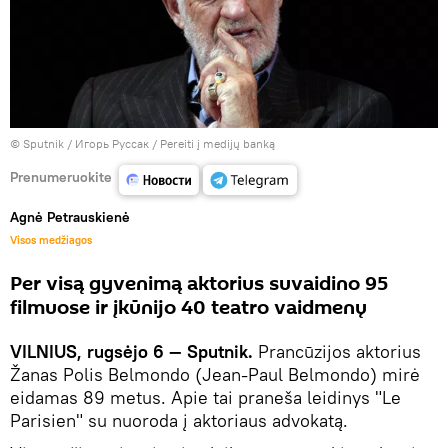
© Sputnik / Игорь Руссак
/
Pereiti į medijų banką
Prenumeruokite
Agnė Petrauskienė
Visos medžiagos
Per visą gyvenimą aktorius suvaidino 95
filmuose ir įkūnijo 40 teatro vaidmenų
VILNIUS, rugsėjo 6 — Sputnik.
Prancūzijos aktorius
Žanas Polis Belmondo (Jean-Paul Belmondo) mirė
eidamas 89 metus. Apie tai praneša leidinys "Le
Parisien" su nuoroda į aktoriaus advokatą.