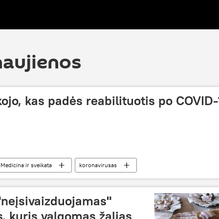
naujienos
jo, kas padės reabilituotis po COVID-
Medicina ir sveikata
koronavirusas
 "neįsivaizduojamas"
s, kuris valgomas žalias