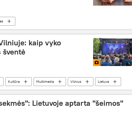
tas
ilniuje: kaip vyko
s šventė
Kultūra
Multimedia
Vilnius
Lietuva
sekmės": Lietuvoje aptarta "šeimos"