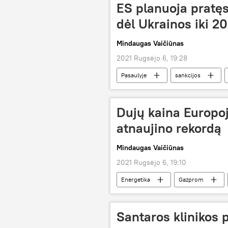
ES planuoja pratęs
dėl Ukrainos iki 2
Mindaugas Vaičiūnas
2021 Rugsėjo 6, 19:28
Pasaulyje
sankcijos
Dujų kaina Europoj
atnaujino rekordą
Mindaugas Vaičiūnas
2021 Rugsėjo 6, 19:10
Energetika
Gazprom
Santaros klinikos 