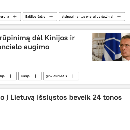
ergija
Baltijos šalys
atsinaujinantys energijos šaltiniai
rūpinimą dėl Kinijos ir
encialo augimo
ija
Kinija
ginklavimasis
o į Lietuvą išsiųstos beveik 24 tonos