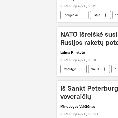
2021 Rugsėjo 6, 21:15
Energetika
Estija
en
Latvija
NATO išreiškė susi
Rusijos raketų pot
Laima Rimkutė
2021 Rugsėjo 6, 21:00
Pasaulyje
NATO
Rus
Iš Sankt Peterburg
voveraičių
Mindaugas Vaičiūnas
2021 Rugsėjo 6, 20:43