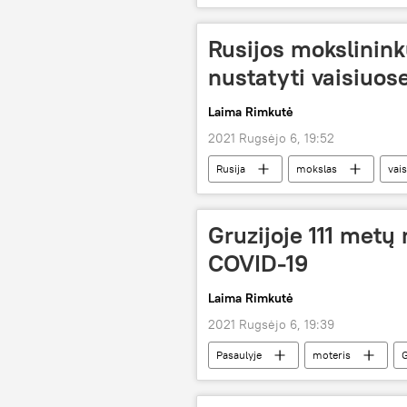
Sostinės dienos
Rusijos mokslinink
nustatyti vaisiuo
Laima Rimkutė
2021 Rugsėjo 6, 19:52
Rusija
mokslas
vais
Gruzijoje 111 metų
COVID-19
Laima Rimkutė
2021 Rugsėjo 6, 19:39
Pasaulyje
moteris
G