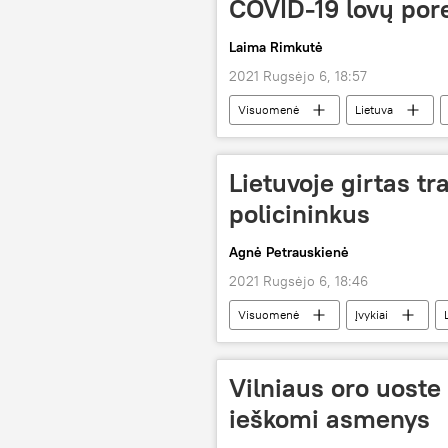
COVID-19 lovų pore
Laima Rimkutė
2021 Rugsėjo 6, 18:57
Visuomenė
Lietuva
Koronaviruso pandemija Lietuvoje ir pa
Lietuvoje girtas tr
policininkus
Agnė Petrauskienė
2021 Rugsėjo 6, 18:46
Visuomenė
Įvykiai
papirkimas
Vilniaus oro uoste
ieškomi asmenys