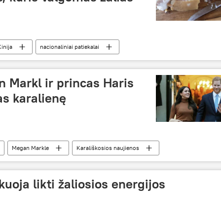
inija
nacionaliniai patiekalai
 Markl ir princas Haris
as karalienę
Megan Markle
Karališkosios naujienos
zikuoja likti žaliosios energijos