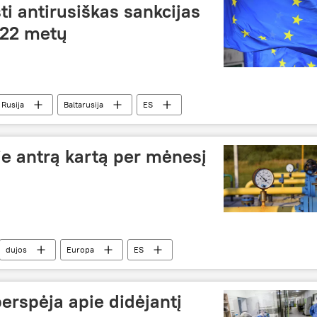
ti antirusiškas sankcijas
022 metų
Rusija
Baltarusija
ES
e antrą kartą per mėnesį
dujos
Europa
ES
perspėja apie didėjantį