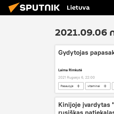
Lietuva
2021.09.06 
Gydytojas papasako
Laima Rimkutė
2021 Rugsėjo 6, 22:00
Pasaulyje
vitaminai
Kinijoje įvardytas
rusiškas patiekala