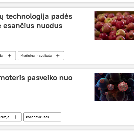
ų technologija padės
se esančius nuodus
iai
Medicina ir sveikata
 moteris pasveiko nuo
ruzija
koronavirusas