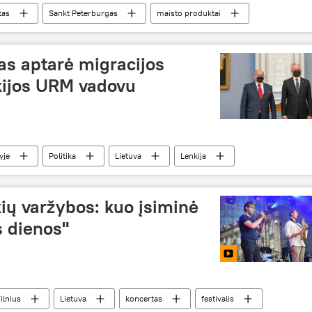
tas
Sankt Peterburgas
maisto produktai
as aptarė migracijos
kijos URM vadovu
yje
Politika
Lietuva
Lenkija
Gitanas Nausėda
ių varžybos: kuo įsiminė
s dienos"
ilnius
Lietuva
koncertas
festivalis