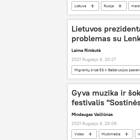
Lietuva
Rusija
mais
grybai
Lietuvos prezident
problemas su Len
Laima Rimkutė
2021 Rugsėjo 6, 20:27
Migrantų krizė ES ir Baltarusijos pasien
migrantai
neteisėti migrantai
Gyva muzika ir šok
festivalis "Sostinė
Mindaugas Vaičiūnas
2021 Rugsėjo 6, 20:08
Video
Multimedia
V