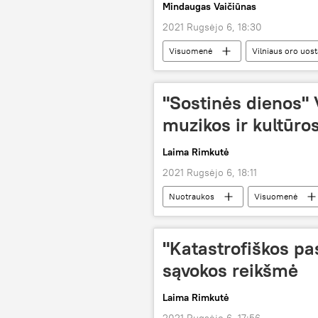
Mindaugas Vaičiūnas
2021 Rugsėjo 6, 18:30
Visuomenė
Vilniaus oro uos
"Sostinės dienos" V
muzikos ir kultūro
Laima Rimkutė
2021 Rugsėjo 6, 18:11
Nuotraukos
Visuomenė
festivalis
Sostinės dienos
"Katastrofiškos pa
sąvokos reikšmė
Laima Rimkutė