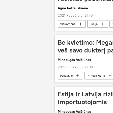
Agnė Petrauskienė
2021 Rugsėjo 6, 21:45
Visuomenė
Rusija
K
Be kvietimo: Megan
veš savo dukterį p
Mindaugas Vaičiūnas
2021 Rugsėjo 6, 21:30
Pasaulyje
Princas Haris
Estija ir Latvija ri
importuotojomis
Mindaugas Vaičiūnas