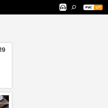
РУС
LIT
19