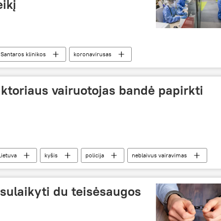
ikį
Santaros klinikos
koronavirusas
saulyje
COVID-19
aktoriaus vairuotojas bandė papirkti
Lietuva
kyšis
policija
neblaivus vairavimas
 sulaikyti du teisėsaugos