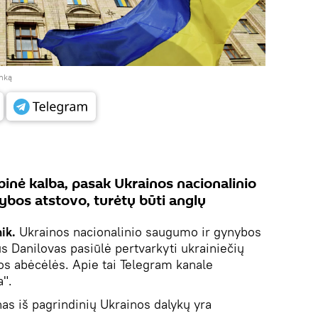
anką
binė kalba, pasak Ukrainos nacionalinio
bos atstovo, turėtų būti anglų
ik.
Ukrainos nacionalinio saugumo ir gynybos
s Danilovas pasiūlė pertvarkyti ukrainiečių
škos abėcėlės. Apie tai Telegram kanale
a".
as iš pagrindinių Ukrainos dalykų yra