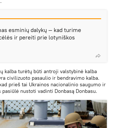
.
enas esminių dalykų —
kad turime
cėlės ir pereiti prie lotyniškos
lų kalba turėtų būti antroji valstybinė kalba
yra civilizuoto pasaulio ir bendravimo kalba.
 kad prieš tai Ukrainos nacionalinio saugumo ir
 pasiūlė nustoti vadinti Donbasą Donbasu.