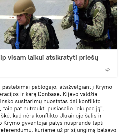
ip visam laikui atsikratyti priešų
i pastebimai pablogėjo, atsižvelgiant į Krymo
racijos ir karą Donbase. Kijevo valdžia
insko susitarimų nuostatas dėl konflikto
taip pat nutraukti pusiasalio "okupaciją",
škė, kad nėra konflikto Ukrainoje šalis ir
 o Krymo gyventojai patys nusprendė tapti
referendumu, kuriame už prisijungimą balsavo