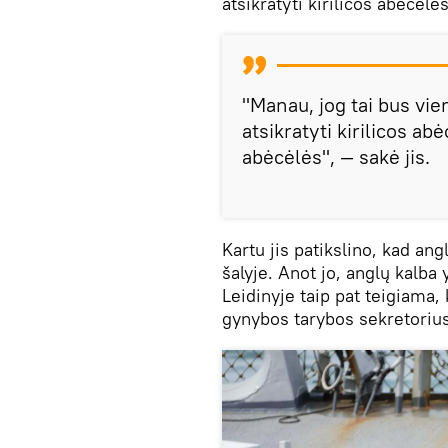
atsikratyti kirilicos abėcėlės
"Manau, jog tai bus vi
atsikratyti kirilicos abė
abėcėlės", — sakė jis.
Kartu jis patikslino, kad ang
šalyje. Anot jo, anglų kalba 
Leidinyje taip pat teigiama,
gynybos tarybos sekretorius