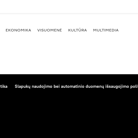
EKONOMIKA
VISUOMENĖ
KULTŪRA
MULTIMEDIA
tika
Slapukų naudojimo bei automatinio duomenų išsaugojimo poli