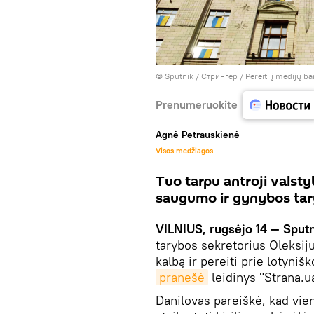
© Sputnik / Стрингер
/
Pereiti į medijų b
Prenumeruokite
Agnė Petrauskienė
Visos medžiagos
Tuo tarpu antroji valsty
saugumo ir gynybos tary
VILNIUS, rugsėjo 14 — Sputn
tarybos sekretorius Oleksiju
kalbą ir pereiti prie lotyni
pranešė
leidinys "Strana.u
Danilovas pareiškė, kad vien