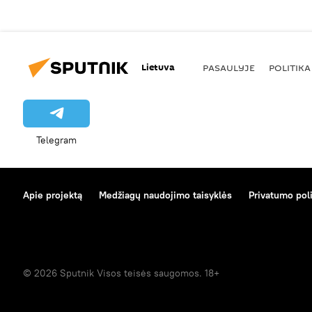
Lietuva
PASAULYJE
POLITIKA
Telegram
Apie projektą
Medžiagų naudojimo taisyklės
Privatumo poli
© 2026 Sputnik Visos teisės saugomos. 18+