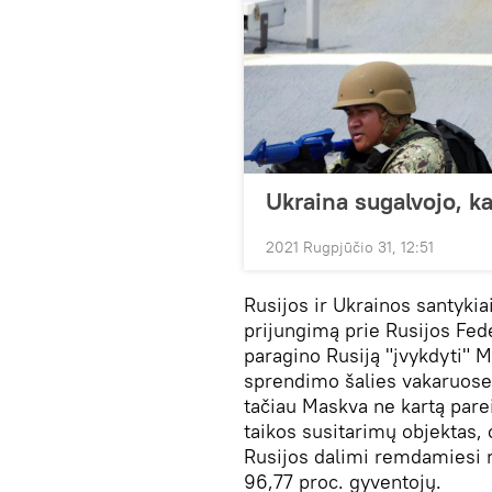
Ukraina sugalvojo, ka
2021 Rugpjūčio 31, 12:51
Rusijos ir Ukrainos santykia
prijungimą prie Rusijos Fede
paragino Rusiją "įvykdyti" M
sprendimo šalies vakaruose, 
tačiau Maskva ne kartą parei
taikos susitarimų objektas,
Rusijos dalimi remdamiesi 
96,77 proc. gyventojų.