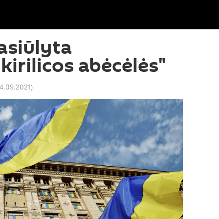
asiūlyta
 kirilicos abėcėlės"
 14.09.2021
)