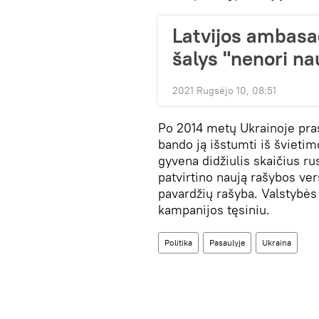
Latvijos ambasa
šalys "nenori n
2021 Rugsėjo 10, 08:51
Po 2014 metų Ukrainoje pras
bando ją išstumti iš švieti
gyvena didžiulis skaičius ru
patvirtino naują rašybos vers
pavardžių rašyba. Valstybės
kampanijos tęsiniu.
Politika
Pasaulyje
Ukraina