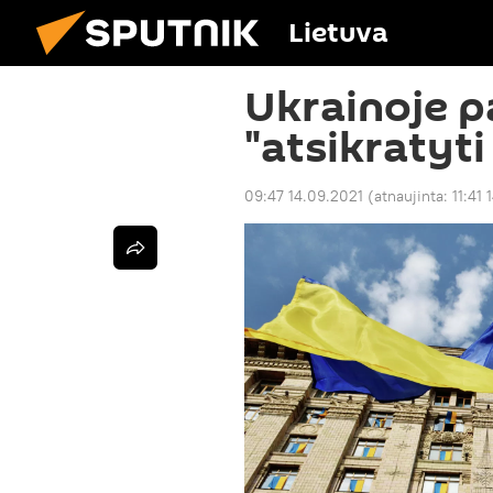
Lietuva
Ukrainoje p
"atsikratyti
09:47 14.09.2021
(atnaujinta:
11:41