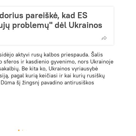
dorius pareiškė, kad ES
aujų problemų" dėl Ukrainos
idėjo aktyvi rusų kalbos priespauda. Šalis
mo sferos ir kasdienio gyvenimo, nors Ukrainoje
sakalbių. Be kita ko, Ukrainos vyriausybė
iją, pagal kurią keičiasi ir kai kurių rusiškų
 Dūma šį žingsnį pavadino antirusiškos