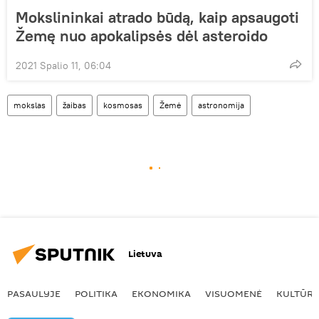
Mokslininkai atrado būdą, kaip apsaugoti
Žemę nuo apokalipsės dėl asteroido
2021 Spalio 11, 06:04
mokslas
žaibas
kosmosas
Žemė
astronomija
Lietuva
PASAULYJE
POLITIKA
EKONOMIKA
VISUOMENĖ
KULTŪR