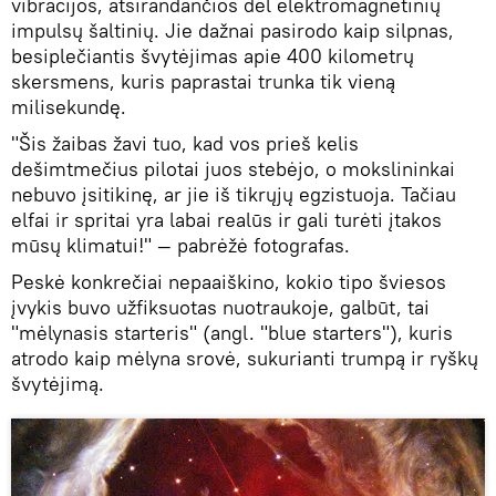
vibracijos, atsirandančios dėl elektromagnetinių
impulsų šaltinių. Jie dažnai pasirodo kaip silpnas,
besiplečiantis švytėjimas apie 400 kilometrų
skersmens, kuris paprastai trunka tik vieną
milisekundę.
"Šis žaibas žavi tuo, kad vos prieš kelis
dešimtmečius pilotai juos stebėjo, o mokslininkai
nebuvo įsitikinę, ar jie iš tikrųjų egzistuoja. Tačiau
elfai ir spritai yra labai realūs ir gali turėti įtakos
mūsų klimatui!" — pabrėžė fotografas.
Peskė konkrečiai nepaaiškino, kokio tipo šviesos
įvykis buvo užfiksuotas nuotraukoje, galbūt, tai
"mėlynasis starteris" (angl. "blue starters"), kuris
atrodo kaip mėlyna srovė, sukurianti trumpą ir ryškų
švytėjimą.