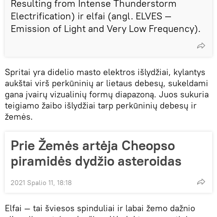
Resulting from Intense Thunderstorm
Electrification) ir elfai (angl. ELVES —
Emission of Light and Very Low Frequency).
Spritai yra didelio masto elektros išlydžiai, kylantys
aukštai virš perkūninių ar lietaus debesų, sukeldami
gana įvairų vizualinių formų diapazoną. Juos sukuria
teigiamo žaibo išlydžiai tarp perkūninių debesų ir
žemės.
Prie Žemės artėja Cheopso
piramidės dydžio asteroidas
2021 Spalio 11, 18:18
Elfai — tai šviesos spinduliai ir labai žemo dažnio