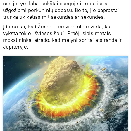
nes jie yra labai aukštai danguje ir reguliariai
užgožiami perkūninių debesų. Be to, jie paprastai
trunka tik kelias milisekundes ar sekundes.
Įdomu tai, kad Žemė — ne vienintelė vieta, kur
vyksta tokie "šviesos šou". Praėjusiais metais
mokslininkai atrado, kad mėlyni spritai atsiranda ir
Jupiteryje.