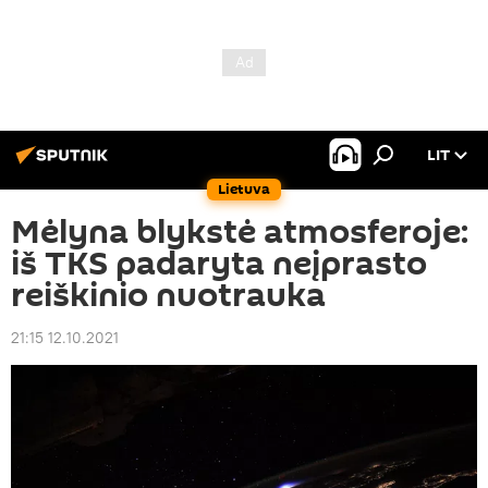
LIT
Lietuva
Mėlyna blykstė atmosferoje:
iš TKS padaryta neįprasto
reiškinio nuotrauka
21:15 12.10.2021