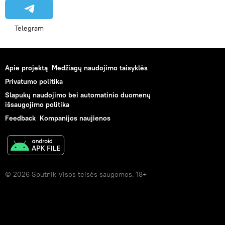
Telegram
Apie projektą
Medžiagų naudojimo taisyklės
Privatumo politika
Slapukų naudojimo bei automatinio duomenų
išsaugojimo politika
Feedback
Kompanijos naujienos
© 2026 Sputnik Visos teisės saugomos. 18+