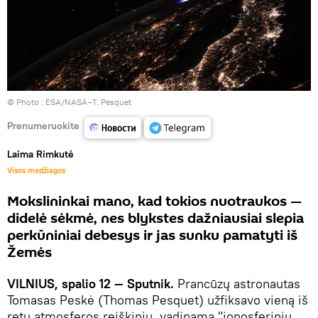
© Photo :
ESA/NASA–T. Pesquet
Prenumeruokite
Laima Rimkutė
Visos medžiagos
Mokslininkai mano, kad tokios nuotraukos —
didelė sėkmė, nes blykstes dažniausiai slepia
perkūniniai debesys ir jas sunku pamatyti iš
Žemės
VILNIUS, spalio 12 — Sputnik.
Prancūzų astronautas
Tomasas Peskė (Thomas Pesquet) užfiksavo vieną iš
retų atmosferos reiškinių, vadinamą "jonosferiniu