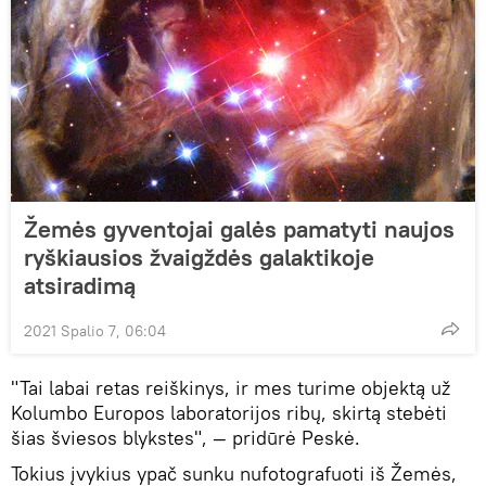
Žemės gyventojai galės pamatyti naujos
ryškiausios žvaigždės galaktikoje
atsiradimą
2021 Spalio 7, 06:04
"Tai labai retas reiškinys, ir mes turime objektą už
Kolumbo Europos laboratorijos ribų, skirtą stebėti
šias šviesos blykstes", — pridūrė Peskė.
Tokius įvykius ypač sunku nufotografuoti iš Žemės,