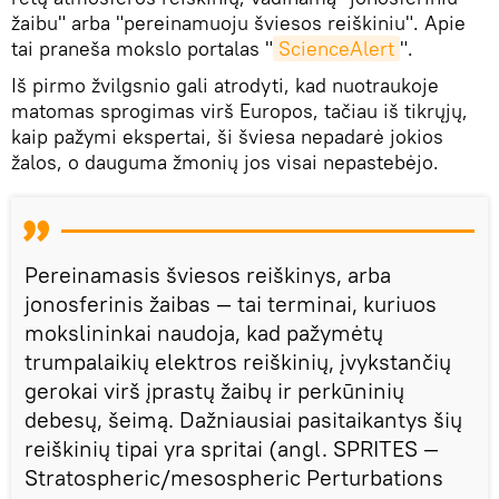
žaibu" arba "pereinamuoju šviesos reiškiniu". Apie
tai praneša mokslo portalas "
ScienceAlert
".
Iš pirmo žvilgsnio gali atrodyti, kad nuotraukoje
matomas sprogimas virš Europos, tačiau iš tikrųjų,
kaip pažymi ekspertai, ši šviesa nepadarė jokios
žalos, o dauguma žmonių jos visai nepastebėjo.
Pereinamasis šviesos reiškinys, arba
jonosferinis žaibas — tai terminai, kuriuos
mokslininkai naudoja, kad pažymėtų
trumpalaikių elektros reiškinių, įvykstančių
gerokai virš įprastų žaibų ir perkūninių
debesų, šeimą. Dažniausiai pasitaikantys šių
reiškinių tipai yra spritai (angl. SPRITES —
Stratospheric/mesospheric Perturbations