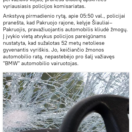
vyriausiasis policijos komisariatas.
Ankstyvą pirmadienio rytą, apie 05:50 val., policijai
pranešta, kad Pakruojo rajone, kelyje Šiauliai–
Pakruojis, pravažiuojantis automobilis kliudė žmogų.
Į įvykio vietą atvykus policijos pareigūnams
nustatyta, kad sužalotas 52 metų netoliese
gyvenantis vyriškis. Jo, keičiančio žmonos
automobilio ratą, nepastebėjo pro šalį važiavęs
"BMW" automobilio vairuotojas.