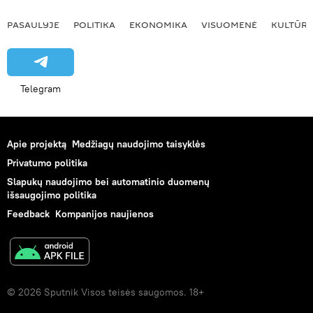
PASAULYJE
POLITIKA
EKONOMIKA
VISUOMENĖ
KULTŪR
Telegram
Apie projektą
Medžiagų naudojimo taisyklės
Privatumo politika
Slapukų naudojimo bei automatinio duomenų
išsaugojimo politika
Feedback
Kompanijos naujienos
© 2026 Sputnik Visos teisės saugomos. 18+