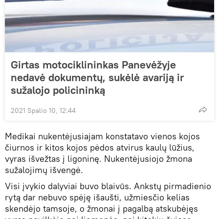
Girtas motociklininkas Panevėžyje
nedavė dokumentų, sukėlė avariją ir
sužalojo policininką
2021 Spalio 10, 12:44
Medikai nukentėjusiajam konstatavo vienos kojos
čiurnos ir kitos kojos pėdos atvirus kaulų lūžius,
vyras išvežtas į ligoninę. Nukentėjusiojo žmona
sužalojimų išvengė.
Visi įvykio dalyviai buvo blaivūs. Ankstų pirmadienio
rytą dar nebuvo spėję išaušti, užmiesčio kelias
skendėjo tamsoje, o žmonai į pagalbą atskubėjęs