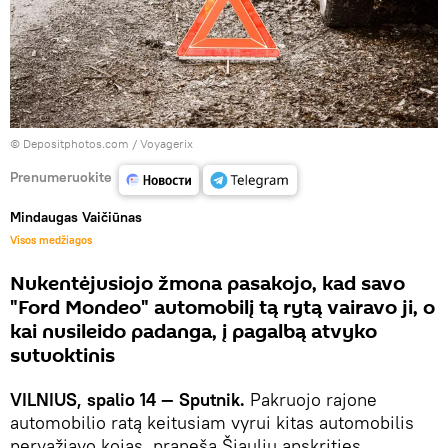
© Depositphotos.com /
Voyagerix
Prenumeruokite
Mindaugas Vaičiūnas
Visos medžiagos
Nukentėjusiojo žmona pasakojo, kad savo
"Ford Mondeo" automobilį tą rytą vairavo ji, o
kai nusileido padanga, į pagalbą atvyko
sutuoktinis
VILNIUS, spalio 14 — Sputnik.
Pakruojo rajone
automobilio ratą keitusiam vyrui kitas automobilis
pervažiavo kojas, praneša Šiaulių apskrities