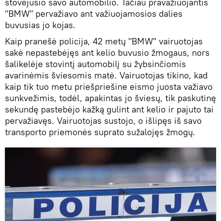
stovėjusio savo automobilio. Tačiau pravažiuojantis
"BMW" pervažiavo ant važiuojamosios dalies
buvusias jo kojas.
Kaip pranešė policija, 42 metų "BMW" vairuotojas
sakė nepastebėjęs ant kelio buvusio žmogaus, nors
šalikelėje stovintį automobilį su žybsinčiomis
avarinėmis šviesomis matė. Vairuotojas tikino, kad
kaip tik tuo metu priešpriešine eismo juosta važiavo
sunkvežimis, todėl, apakintas jo šviesų, tik paskutinę
sekundę pastebėjo kažką gulint ant kelio ir pajuto tai
pervažiavęs. Vairuotojas sustojo, o išlipęs iš savo
transporto priemonės suprato sužalojęs žmogų.