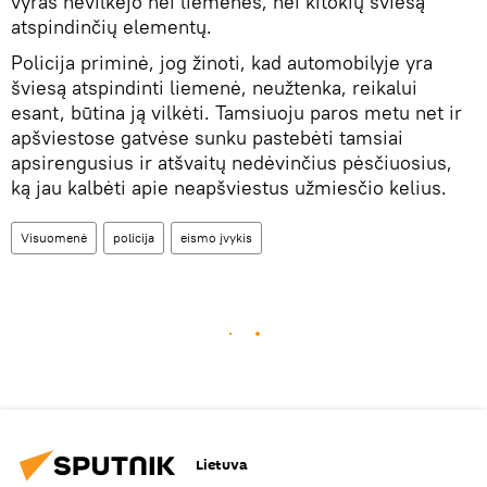
vyras nevilkėjo nei liemenės, nei kitokių šviesą
atspindinčių elementų.
Policija priminė, jog žinoti, kad automobilyje yra
šviesą atspindinti liemenė, neužtenka, reikalui
esant, būtina ją vilkėti. Tamsiuoju paros metu net ir
apšviestose gatvėse sunku pastebėti tamsiai
apsirengusius ir atšvaitų nedėvinčius pėsčiuosius,
ką jau kalbėti apie neapšviestus užmiesčio kelius.
Visuomenė
policija
eismo įvykis
Lietuva