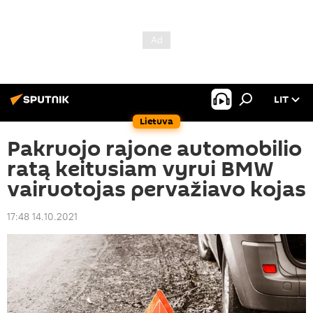
LIT
Lietuva
Pakruojo rajone automobilio
ratą keitusiam vyrui BMW
vairuotojas pervažiavo kojas
17:48 14.10.2021