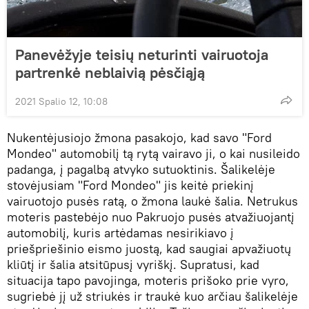
Panevėžyje teisių neturinti vairuotoja
partrenkė neblaivią pėsčiąją
2021 Spalio 12, 10:08
Nukentėjusiojo žmona pasakojo, kad savo "Ford
Mondeo" automobilį tą rytą vairavo ji, o kai nusileido
padanga, į pagalbą atvyko sutuoktinis. Šalikelėje
stovėjusiam "Ford Mondeo" jis keitė priekinį
vairuotojo pusės ratą, o žmona laukė šalia. Netrukus
moteris pastebėjo nuo Pakruojo pusės atvažiuojantį
automobilį, kuris artėdamas nesirikiavo į
priešpriešinio eismo juostą, kad saugiai apvažiuotų
kliūtį ir šalia atsitūpusį vyriškį. Supratusi, kad
situacija tapo pavojinga, moteris prišoko prie vyro,
sugriebė jį už striukės ir traukė kuo arčiau šalikelėje