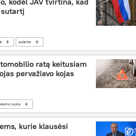
o, kodėl JAV tvirtina, kad
 sutartį
a
sutartis
tomobilio ratą keitusiam
ojas pervažiavo kojas
eismo įvykis
tiems, kurie klausėsi