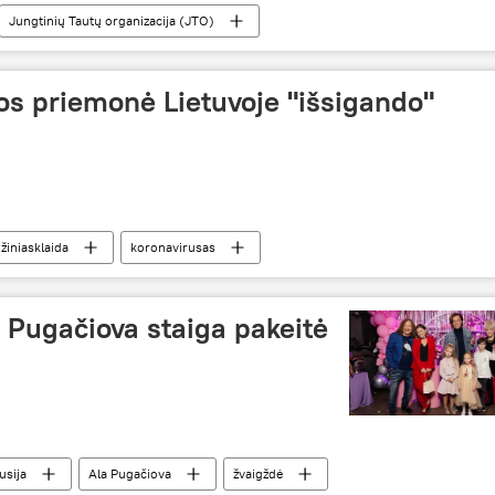
Jungtinių Tautų organizacija (JTO)
os priemonė Lietuvoje "išsigando"
žiniasklaida
koronavirusas
saulyje
 Pugačiova staiga pakeitė
usija
Ala Pugačiova
žvaigždė