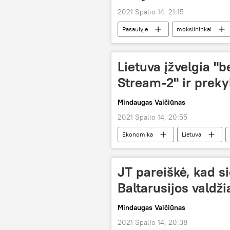
2021 Spalio 14, 21:15
Pasaulyje
mokslininkai
Medicina ir sveikata
Lietuva įžvelgia "
Stream-2" ir preky
Mindaugas Vaičiūnas
2021 Spalio 14, 20:55
Ekonomika
Lietuva
Dujotiekio "Nord Stream-2" statyba
JT pareiškė, kad s
Baltarusijos valdži
Mindaugas Vaičiūnas
2021 Spalio 14, 20:38