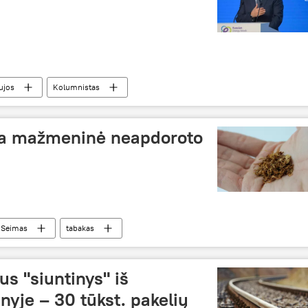
ujos
Kolumnistas
ta mažmeninė neapdoroto
Seimas
tabakas
us "siuntinys" iš
inyje – 30 tūkst. pakelių