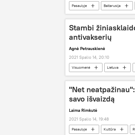
Pasaulyje
Baltarusija
Stambi žiniasklaid
antivakserių
Agnė Petrauskienė
2021 Spalio 14, 20:10
Visuomenė
Lietuva
Koronaviruso pandemija Lietuvoje ir pa
"Net neatpažinau":
savo išvaizdą
Laima Rimkutė
2021 Spalio 14, 19:48
Pasaulyje
Kultūra
R