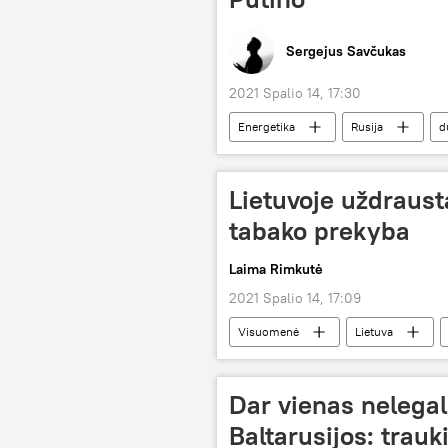
Sergejus Savčukas
2021 Spalio 14, 17:30
Energetika
Rusija
d
Lietuvoje uždraus
tabako prekyba
Laima Rimkutė
2021 Spalio 14, 17:09
Visuomenė
Lietuva
Dar vienas nelegal
Baltarusijos: trauk