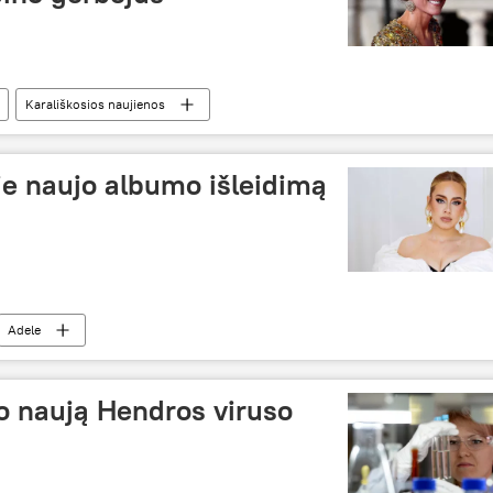
Karališkosios naujienos
ie naujo albumo išleidimą
Adele
o naują Hendros viruso