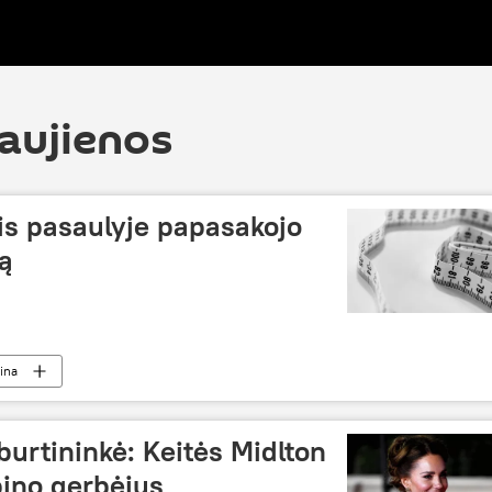
naujienos
is pasaulyje papasakojo
ą
ina
urtininkė: Keitės Midlton
bino gerbėjus