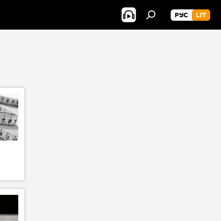
РУС
LIT