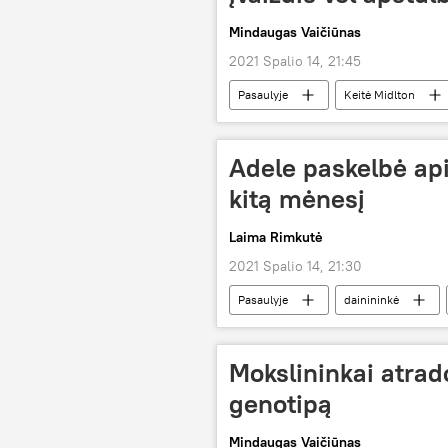
Mindaugas Vaičiūnas
2021 Spalio 14, 21:45
Pasaulyje
Keitė Midlton
Adele paskelbė ap
kitą mėnesį
Laima Rimkutė
2021 Spalio 14, 21:30
Pasaulyje
dainininkė
Mokslininkai atrad
genotipą
Mindaugas Vaičiūnas