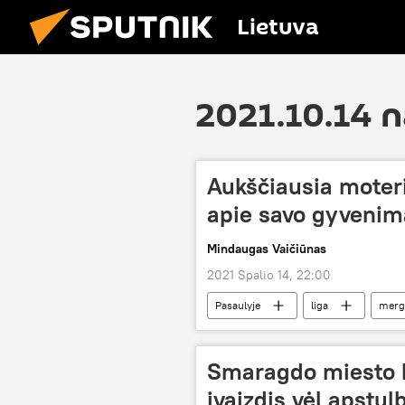
Lietuva
2021.10.14 
Aukščiausia moter
apie savo gyvenim
Mindaugas Vaičiūnas
2021 Spalio 14, 22:00
Pasaulyje
liga
merg
Smaragdo miesto b
įvaizdis vėl apstul