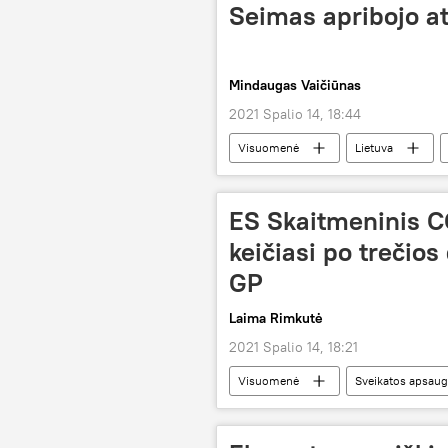
Seimas apribojo a
Mindaugas Vaičiūnas
2021 Spalio 14, 18:44
Visuomenė
Lietuva
ES Skaitmeninis 
keičiasi po trečios
GP
Laima Rimkutė
2021 Spalio 14, 18:21
Visuomenė
Sveikatos apsaug
Galimybių pasas