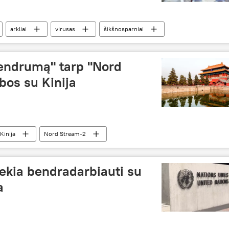
arkliai
virusas
šikšnosparniai
bendrumą" tarp "Nord
bos su Kinija
Kinija
Nord Stream-2
iekia bendradarbiauti su
a