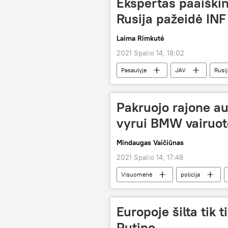
Ekspertas paaiškin
Rusija pažeidė INF
Laima Rimkutė
2021 Spalio 14, 18:02
Pasaulyje
JAV
Rusij
Pakruojo rajone au
vyrui BMW vairuot
Mindaugas Vaičiūnas
2021 Spalio 14, 17:48
Visuomenė
policija
Europoje šilta tik 
Putino