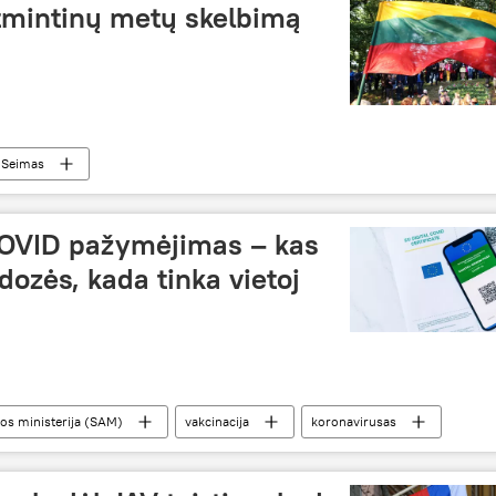
tmintinų metų skelbimą
Seimas
COVID pažymėjimas – kas
 dozės, kada tinka vietoj
os ministerija (SAM)
vakcinacija
koronavirusas