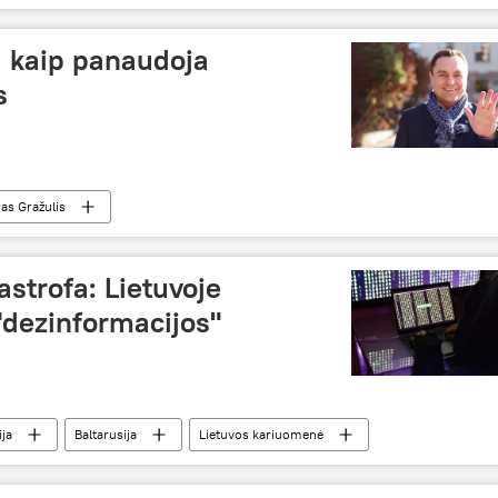
, kaip panaudoja
s
ras Gražulis
astrofa: Lietuvoje
"dezinformacijos"
ija
Baltarusija
Lietuvos kariuomenė