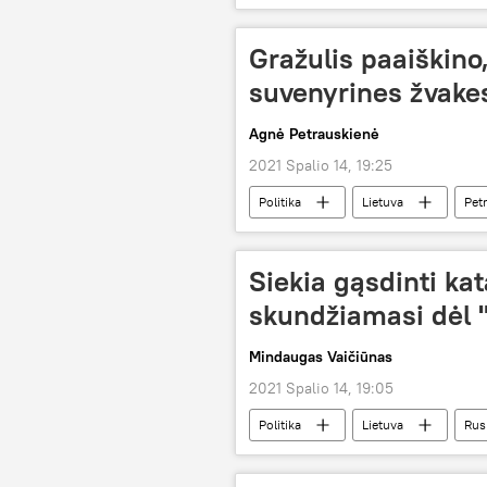
Gražulis paaiškino
suvenyrines žvake
Agnė Petrauskienė
2021 Spalio 14, 19:25
Politika
Lietuva
Pet
Siekia gąsdinti kat
skundžiamasi dėl 
Mindaugas Vaičiūnas
2021 Spalio 14, 19:05
Politika
Lietuva
Rus
dezinformacija