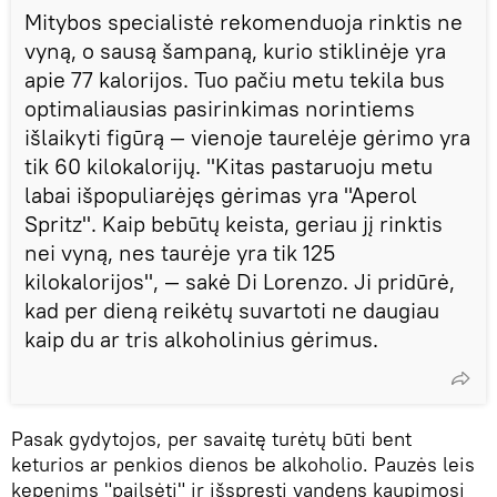
Mitybos specialistė rekomenduoja rinktis ne
vyną, o sausą šampaną, kurio stiklinėje yra
apie 77 kalorijos. Tuo pačiu metu tekila bus
optimaliausias pasirinkimas norintiems
išlaikyti figūrą — vienoje taurelėje gėrimo yra
tik 60 kilokalorijų. "Kitas pastaruoju metu
labai išpopuliarėjęs gėrimas yra "Aperol
Spritz". Kaip bebūtų keista, geriau jį rinktis
nei vyną, nes taurėje yra tik 125
kilokalorijos", — sakė Di Lorenzo. Ji pridūrė,
kad per dieną reikėtų suvartoti ne daugiau
kaip du ar tris alkoholinius gėrimus.
Pasak gydytojos, per savaitę turėtų būti bent
keturios ar penkios dienos be alkoholio. Pauzės leis
kepenims "pailsėti" ir išspręsti vandens kaupimosi