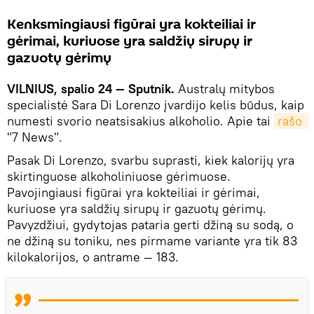
Kenksmingiausi figūrai yra kokteiliai ir
gėrimai, kuriuose yra saldžių sirupų ir
gazuotų gėrimų
VILNIUS, spalio 24 — Sputnik.
Australų mitybos
specialistė Sara Di Lorenzo įvardijo kelis būdus, kaip
numesti svorio neatsisakius alkoholio. Apie tai
rašo 
"7 News".
Pasak Di Lorenzo, svarbu suprasti, kiek kalorijų yra
skirtinguose alkoholiniuose gėrimuose.
Pavojingiausi figūrai yra kokteiliai ir gėrimai,
kuriuose yra saldžių sirupų ir gazuotų gėrimų.
Pavyzdžiui, gydytojas pataria gerti džiną su sodą, o
ne džiną su toniku, nes pirmame variante yra tik 83
kilokalorijos, o antrame — 183.