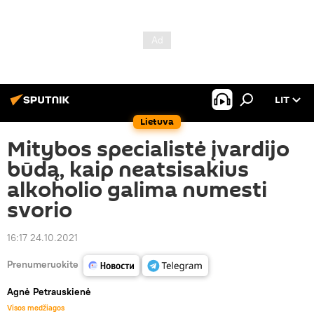
LIT
Lietuva
Mitybos specialistė įvardijo
būdą, kaip neatsisakius
alkoholio galima numesti
svorio
16:17 24.10.2021
Prenumeruokite
Agnė Petrauskienė
Visos medžiagos