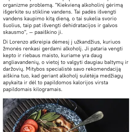
organizme problemą. "Kiekvieną alkoholinį gėrimą
išgerkite su stikline vandens. Tai padės išvengti
vandens kaupimo kitą dieną, o tai sukelia svorio
šuolius, taip pat išvengti dehidratacijos ir galvos
skausmo", — paaiškino ji.
Di Lorenzo atkreipia dėmesį į užkandžius, kuriuos
žmonės renkasi gerdami alkoholį. Ji pataria vengti
kepto ir riebaus maisto, kuriame yra daug
angliavandenių, o vietoj to valgyti daugiau baltymų ir
daržovių. Mitybos specialistė savo rekomendaciją
aiškina tuo, kad geriant alkoholį sulėtėja medžiagų
apykaita ir dėl to papildomos kalorijos virsta
papildomais kilogramais.