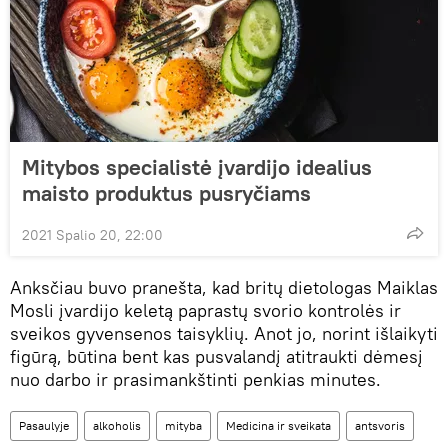
Mitybos specialistė įvardijo idealius
maisto produktus pusryčiams
2021 Spalio 20, 22:00
Anksčiau buvo pranešta, kad britų dietologas Maiklas
Mosli įvardijo keletą paprastų svorio kontrolės ir
sveikos gyvensenos taisyklių. Anot jo, norint išlaikyti
figūrą, būtina bent kas pusvalandį atitraukti dėmesį
nuo darbo ir prasimankštinti penkias minutes.
Pasaulyje
alkoholis
mityba
Medicina ir sveikata
antsvoris