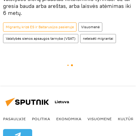
gresia bauda arba areštas, arba laisvės atėmimas iki
6 metų.
Migrantų krizė ES ir Baltarusijos pasienyje
Visuomenė
Valstybės sienos apsaugos tarnyba (VSAT)
neteisėti migrantai
Lietuva
PASAULYJE
POLITIKA
EKONOMIKA
VISUOMENĖ
KULTŪR