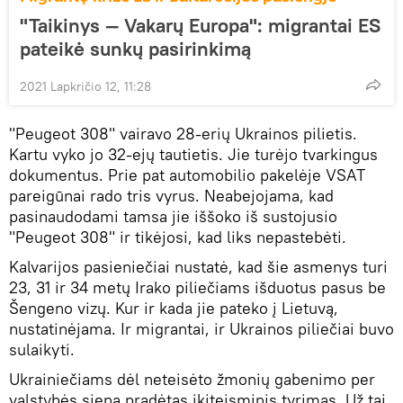
"Taikinys — Vakarų Europa": migrantai ES
pateikė sunkų pasirinkimą
2021 Lapkričio 12, 11:28
"Peugeot 308" vairavo 28-erių Ukrainos pilietis.
Kartu vyko jo 32-ejų tautietis. Jie turėjo tvarkingus
dokumentus. Prie pat automobilio pakelėje VSAT
pareigūnai rado tris vyrus. Neabejojama, kad
pasinaudodami tamsa jie iššoko iš sustojusio
"Peugeot 308" ir tikėjosi, kad liks nepastebėti.
Kalvarijos pasieniečiai nustatė, kad šie asmenys turi
23, 31 ir 34 metų Irako piliečiams išduotus pasus be
Šengeno vizų. Kur ir kada jie pateko į Lietuvą,
nustatinėjama. Ir migrantai, ir Ukrainos piliečiai buvo
sulaikyti.
Ukrainiečiams dėl neteisėto žmonių gabenimo per
valstybės sieną pradėtas ikiteisminis tyrimas. Už tai