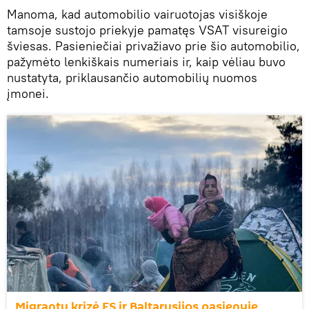
Manoma, kad automobilio vairuotojas visiškoje
tamsoje sustojo priekyje pamatęs VSAT visureigio
šviesas. Pasieniečiai privažiavo prie šio automobilio,
pažymėto lenkiškais numeriais ir, kaip vėliau buvo
nustatyta, priklausančio automobilių nuomos
įmonei.
Migrantų krizė ES ir Baltarusijos pasienyje