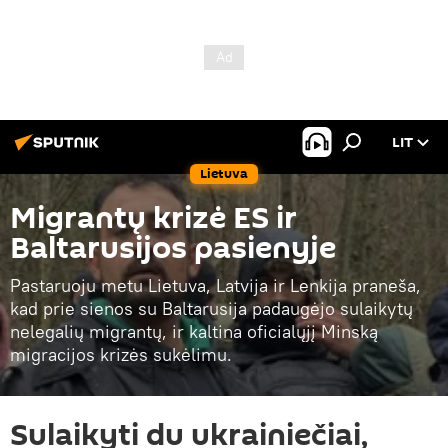
LIT
Lietuva
Migrantų krizė ES ir
Baltarusijos pasienyje
Pastaruoju metu Lietuva, Latvija ir Lenkija praneša,
kad prie sienos su Baltarusija padaugėjo sulaikytų
nelegalių migrantų, ir kaltina oficialųjį Minską
migracijos krizės sukėlimu.
Sulaikyti du ukrainiečiai,