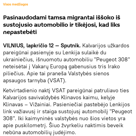
Visos medžiagos
Pasinaudodami tamsa migrantai iššoko iš
sustojusio automobilio ir tikėjosi, kad liks
nepastebėti
VILNIUS, lapkričio 12 — Sputnik.
Kalvarijos užkardos
pareigūnai pasienyje su Lenkija sulaikė du
ukrainiečius, išnuomotu automobiliu "Peugeot 308"
neteisėtai į Vakarų Europą gabenusius tris Irako
piliečius. Apie tai praneša Valstybės sienos
apsaugos tarnyba (VSAT).
Ketvirtadienio naktį VSAT pareigūnai patruliavo ties
Kalvarijos savivaldybės Klinavos kaimu, kelyje
Klinavas – Vižainiai. Pasieniečiai pastebėjo Lenkijos
link važiavusį ir staiga sustojusį automobilį "Peugeot
308". Iki kaimyninės valstybės nuo šios vietos yra
apie puskilometrį. Šiuo žvyrkeliu naktimis beveik
nebūna automobilių judėjimo.