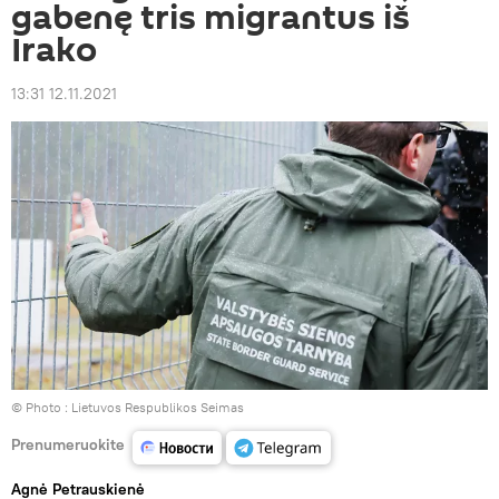
gabenę tris migrantus iš
Irako
13:31 12.11.2021
© Photo :
Lietuvos Respublikos Seimas
Prenumeruokite
Agnė Petrauskienė