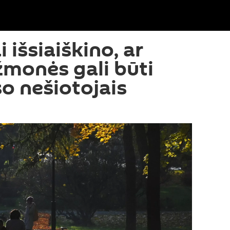
 išsiaiškino, ar
žmonės gali būti
o nešiotojais