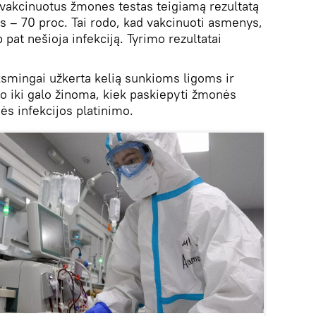
akcinuotus žmones testas teigiamą rezultatą
s – 70 proc. Tai rodo, kad vakcinuoti asmenys,
 pat nešioja infekciją. Tyrimo rezultatai
smingai užkerta kelią sunkioms ligoms ir
uvo iki galo žinoma, kiek paskiepyti žmonės
ės infekcijos platinimo.