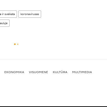
 ir sveikata
koronavirusas
aulyje
EKONOMIKA
VISUOMENĖ
KULTŪRA
MULTIMEDIA