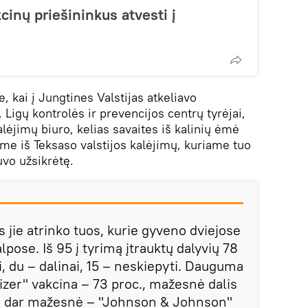
cinų priešininkus atvesti į
 kai į Jungtines Valstijas atkeliavo
 Ligų kontrolės ir prevencijos centrų tyrėjai,
lėjimų biuro, kelias savaites iš kalinių ėmė
ame iš Teksaso valstijos kalėjimų, kuriame tuo
uvo užsikrėtę.
 jie atrinko tuos, kurie gyveno dviejose
pose. Iš 95 į tyrimą įtrauktų dalyvių 78
i, du – dalinai, 15 – neskiepyti. Dauguma
fizer" vakcina – 73 proc., mažesnė dalis
), dar mažesnė – "Johnson & Johnson"