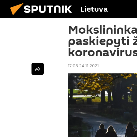
Lietuva
Mokslininkai
paskiepyti 
koronavirus
17:03 24.11.2021