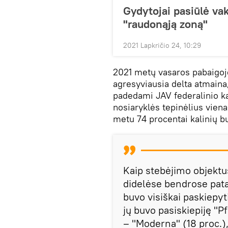
Gydytojai pasiūlė vak
"raudonąją zoną"
2021 Lapkričio 24, 10:29
2021 metų vasaros pabaigoje,
agresyviausia delta atmaina,
padedami JAV federalinio ka
nosiaryklės tepinėlius vien
metu 74 procentai kalinių b
Kaip stebėjimo objektus
didelėse bendrose patal
buvo visiškai paskiepyt
jų buvo pasiskiepiję "P
– "Moderna" (18 proc.