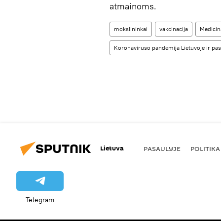
atmainoms.
mokslininkai
vakcinacija
Medicina
Koronaviruso pandemija Lietuvoje ir pas
Lietuva
PASAULYJE
POLITIKA
Telegram