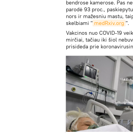
bendrose kamerose. Pas nev
parodė 93 proc., paskiepytu
nors ir mažesniu mastu, taip
skelbiami "
medRxiv.org
".
Vakcinos nuo COVID-19 veik
mirčiai, tačiau iki šiol neb
prisideda prie koronavirusin