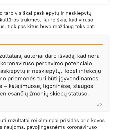
tarp visiškai paskiepytų ir neskiepytų
kultūros trukmės. Tai reiškia, kad viruso
s, tiek pas kitus buvo maždaug toks pat.
ltatais, autoriai daro išvadą, kad nėra
o koronaviruso perdavimo potencialo
paskiepytų ir neskiepytų. Todėl infekcijų
imo priemonės turi būti įgyvendinamos
je – kalėjimuose, ligoninėse, slaugos
en esančių žmonių skiepų statuso.
auti rezultatai reikšmingai prisidės prie kovos
us naujoms, pavojingesnėms koronaviruso