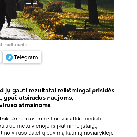
ti į medijų banką
ad jų gauti rezultatai reikšmingai prisidės
, ypač atsiradus naujoms,
viruso atmainoms
tnik.
Amerikos mokslininkai atliko unikalų
rūkio metu vienoje iš įkalinimo įstaigų,
rtino viruso dalelių buvimą kalinių nosiaryklėje