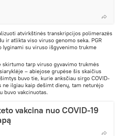
lizuoti atvirkštinės transkripcijos polimerazės
u ir atlikta viso viruso genomo seka. PGR
o lyginami su viruso išgyvenimo trukme
tė skirtumo tarp viruso gyvavimo trukmės
siaryklėje – abiejose grupėse šis skaičius
išimtys buvo tie, kurie anksčiau sirgo COVID-
us ne ilgiau kaip dešimt dienų, tam neturėjo
u buvo vakcinuotas.
iteto vakcina nuo COVID-19
tapą