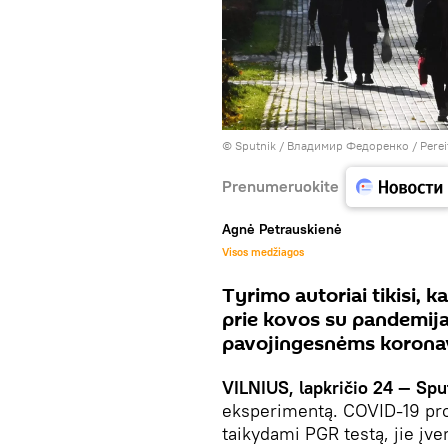
© Sputnik / Владимир Федоренко
/
Perei
Prenumeruokite
Agnė Petrauskienė
Visos medžiagos
Tyrimo autoriai tikisi, k
prie kovos su pandemija
pavojingesnėms korona
VILNIUS, lapkričio 24 — Spu
eksperimentą. COVID-19 prot
taikydami PGR testą, jie įve