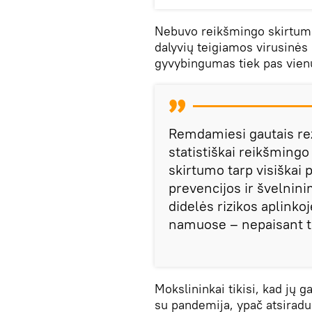
Nebuvo reikšmingo skirtumo 
dalyvių teigiamos virusinės 
gyvybingumas tiek pas vienu
Remdamiesi gautais rezu
statistiškai reikšming
skirtumo tarp visiškai 
prevencijos ir švelnin
didelės rizikos aplinko
namuose – nepaisant t
Mokslininkai tikisi, kad jų g
su pandemija, ypač atsirad