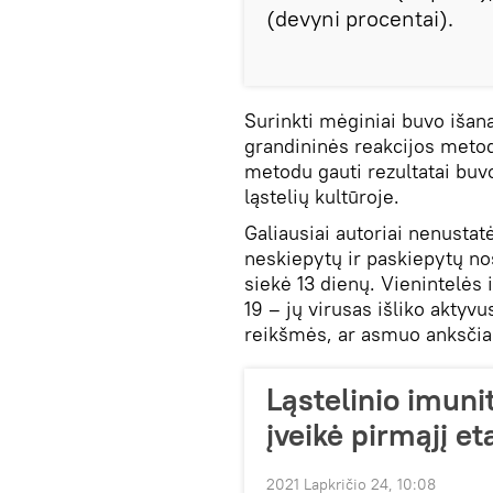
(devyni procentai).
Surinkti mėginiai buvo išana
grandininės reakcijos metod
metodu gauti rezultatai buv
ląstelių kultūroje.
Galiausiai autoriai nenusta
neskiepytų ir paskiepytų no
siekė 13 dienų. Vienintelės 
19 – jų virusas išliko aktyv
reikšmės, ar asmuo anksčia
Ląstelinio imun
įveikė pirmąjį e
2021 Lapkričio 24, 10:08