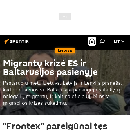
LIT
Lietuva
Migrantų krizė ES ir
Baltarusijos pasienyje
Pastaruoju metu Lietuva, Latvija ir Lenkija praneša,
kad prie sienos su Baltarusija padaugėjo sulaikytų
nelegalių migrantų, ir kaltina oficialųjį Minską
migracijos krizės sukėlimu.
"Frontex" pareigūnai tęs