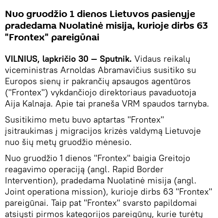
Nuo gruodžio 1 dienos Lietuvos pasienyje
pradedama Nuolatinė misija, kurioje dirbs 63
"Frontex" pareigūnai
VILNIUS, lapkričio 30 — Sputnik.
Vidaus reikalų
viceministras Arnoldas Abramavičius susitiko su
Europos sienų ir pakrančių apsaugos agentūros
("Frontex") vykdančiojo direktoriaus pavaduotoja
Aija Kalnaja. Apie tai praneša VRM spaudos tarnyba.
Susitikimo metu buvo aptartas "Frontex"
įsitraukimas į migracijos krizės valdymą Lietuvoje
nuo šių metų gruodžio mėnesio.
Nuo gruodžio 1 dienos "Frontex" baigia Greitojo
reagavimo operaciją (angl. Rapid Border
Intervention), pradedama Nuolatinė misija (angl.
Joint operationa mission), kurioje dirbs 63 "Frontex"
pareigūnai. Taip pat "Frontex" svarsto papildomai
atsiųsti pirmos kategorijos pareigūnų, kurie turėtų