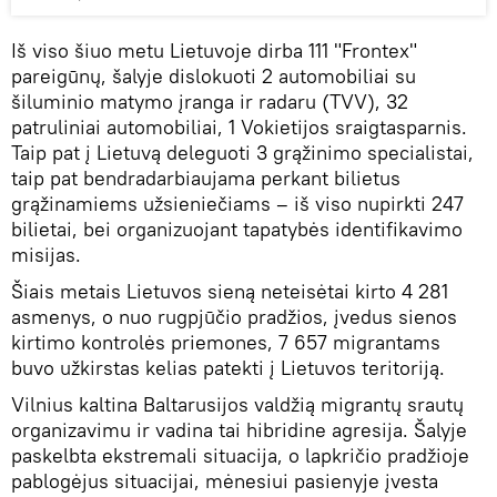
Iš viso šiuo metu Lietuvoje dirba 111 "Frontex"
pareigūnų, šalyje dislokuoti 2 automobiliai su
šiluminio matymo įranga ir radaru (TVV), 32
patruliniai automobiliai, 1 Vokietijos sraigtasparnis.
Taip pat į Lietuvą deleguoti 3 grąžinimo specialistai,
taip pat bendradarbiaujama perkant bilietus
grąžinamiems užsieniečiams – iš viso nupirkti 247
bilietai, bei organizuojant tapatybės identifikavimo
misijas.
Šiais metais Lietuvos sieną neteisėtai kirto 4 281
asmenys, o nuo rugpjūčio pradžios, įvedus sienos
kirtimo kontrolės priemones, 7 657 migrantams
buvo užkirstas kelias patekti į Lietuvos teritoriją.
Vilnius kaltina Baltarusijos valdžią migrantų srautų
organizavimu ir vadina tai hibridine agresija. Šalyje
paskelbta ekstremali situacija, o lapkričio pradžioje
pablogėjus situacijai, mėnesiui pasienyje įvesta