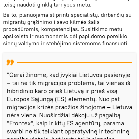
teisę naudoti ginklą tarnybos metu.
Be to, planuojama stiprinti specialistų, dirbančių su
migrantų grąžinimo į savo kilmės šalis
procedūromis, kompetencijas. Susitikimo metu
apsikeista ir nuomonėmis dėl papildomo poreikio
sienų valdymo ir stebėjimo sistemoms finansuoti.
"Gerai žinome, kad įvykiai Lietuvos pasienyje
– tai ne tik migracijos problema, tai vienas iš
hibridinio karo prieš Lietuvą ir prieš visą
Europos Sąjungą (ES) elementų. Nuo pat
migracijos krizės pradžios žinojome – Lietuva
nėra viena. Nuoširdžiai dėkoju už pagalbą,
"Frontex", kaip ir kitų ES agentūrų, parama
svarbi ne tik teikiant operatyvinę ir techninę