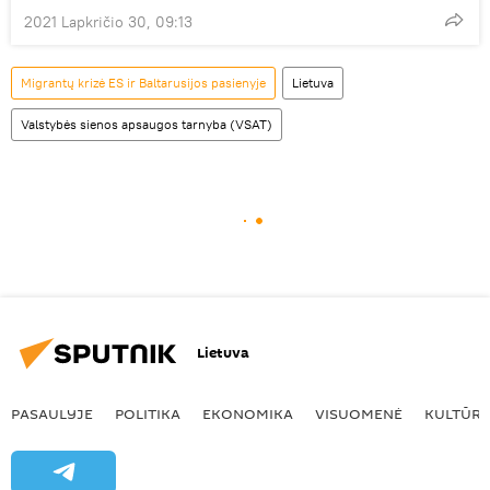
2021 Lapkričio 30, 09:13
Migrantų krizė ES ir Baltarusijos pasienyje
Lietuva
Valstybės sienos apsaugos tarnyba (VSAT)
Lietuva
PASAULYJE
POLITIKA
EKONOMIKA
VISUOMENĖ
KULTŪR