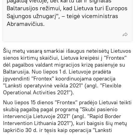
pagalbą vietoje, bet kartu tai ir signalas
Baltarusijos režimui, kad Lietuva turi Europos
Sąjungos užnugarį", – teigė viceministras
Abramavičius.
Šių metų vasarą smarkiai išaugus neteisėtų Lietuvos
sienos kirtimų skaičiui, Lietuva kreipėsi į "Frontex"
dėl pagalbos valdant migracijos krizę pasienyje su
Baltarusija. Nuo liepos 1 d. Lietuvoje pradėta
įgyvendinti "Frontex" koordinuojama operacija
"Lanksti operatyvinė veikla 2021" (angl. "Flexible
Operational Activities 2021").
Nuo liepos 15 dienos "Frontex" pradėjo Lietuvai teikti
skubią pagalbą pagal programą "Skubi pasienio
intervencija Lietuvoje 2021" (angl. "Rapid Border
Intervention Lithuania 2021"), kuri baigsis šių metų
lapkričio 30 d. ir tęsis kaip operacija "Lanksti