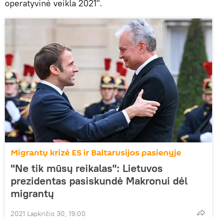
operatyvinė veikla 2021".
Migrantų krizė ES ir Baltarusijos pasienyje
"Ne tik mūsų reikalas": Lietuvos
prezidentas pasiskundė Makronui dėl
migrantų
2021 Lapkričio 30, 19:00