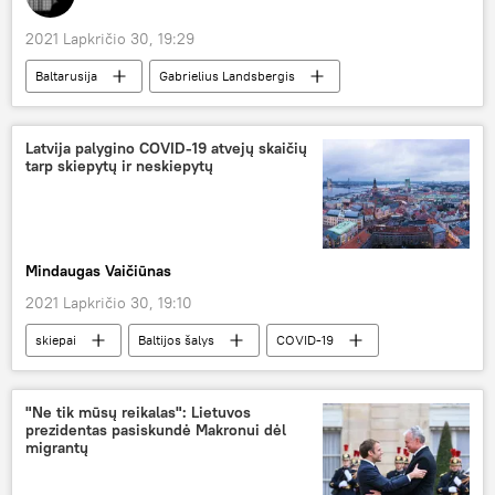
2021 Lapkričio 30, 19:29
Baltarusija
Gabrielius Landsbergis
Kinija
Nugirstas pokalbis
Latvija palygino COVID-19 atvejų skaičių
tarp skiepytų ir neskiepytų
Mindaugas Vaičiūnas
2021 Lapkričio 30, 19:10
skiepai
Baltijos šalys
COVID-19
"Ne tik mūsų reikalas": Lietuvos
prezidentas pasiskundė Makronui dėl
migrantų