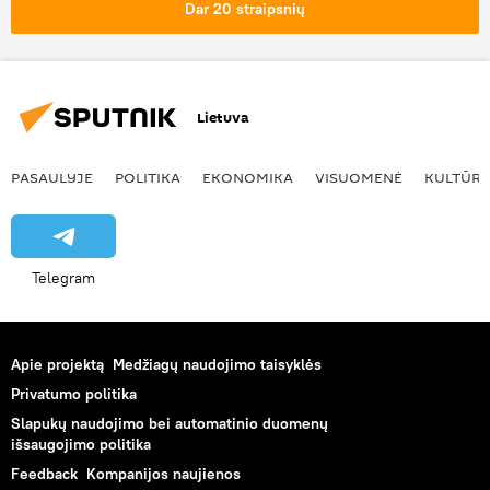
Dar 20 straipsnių
Lietuva
PASAULYJE
POLITIKA
EKONOMIKA
VISUOMENĖ
KULTŪR
Telegram
Apie projektą
Medžiagų naudojimo taisyklės
Privatumo politika
Slapukų naudojimo bei automatinio duomenų
išsaugojimo politika
Feedback
Kompanijos naujienos