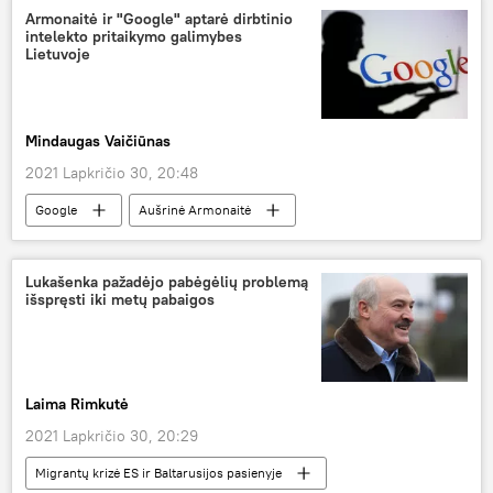
cigarečių kontrabanda
Armonaitė ir "Google" aptarė dirbtinio
intelekto pritaikymo galimybes
Lietuvoje
Mindaugas Vaičiūnas
2021 Lapkričio 30, 20:48
Google
Aušrinė Armonaitė
Lukašenka pažadėjo pabėgėlių problemą
išspręsti iki metų pabaigos
Laima Rimkutė
2021 Lapkričio 30, 20:29
Migrantų krizė ES ir Baltarusijos pasienyje