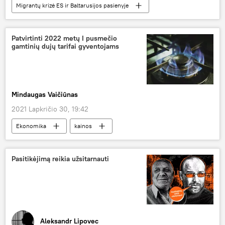
Migrantų krizė ES ir Baltarusijos pasienyje
Lietuva
Valstybės sienos apsaugos tarnyba (VSAT)
Patvirtinti 2022 metų I pusmečio
gamtinių dujų tarifai gyventojams
Mindaugas Vaičiūnas
2021 Lapkričio 30, 19:42
Ekonomika
kainos
Valstybinė atominės energetikos saugos inspekcija (VATESI)
Pasitikėjimą reikia užsitarnauti
Aleksandr Lipovec