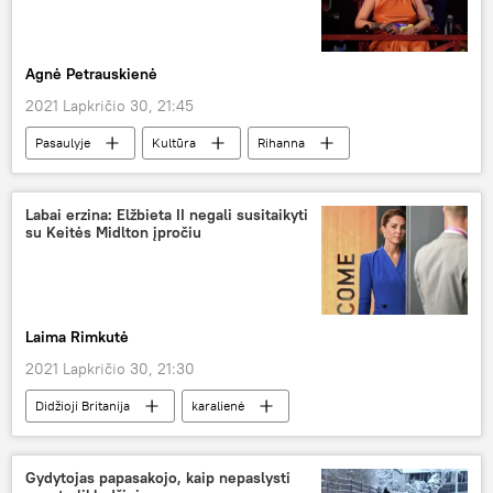
Agnė Petrauskienė
2021 Lapkričio 30, 21:45
Pasaulyje
Kultūra
Rihanna
Labai erzina: Elžbieta II negali susitaikyti
su Keitės Midlton įpročiu
Laima Rimkutė
2021 Lapkričio 30, 21:30
Didžioji Britanija
karalienė
karališkoji šeima
Keitė Midlton
Karališkosios naujienos
Elžbieta II
Gydytojas papasakojo, kaip nepaslysti