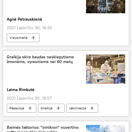
Agnė Petrauskienė
2021 Lapkričio 30, 18:30
Visuomenė
Nacionalinis visuomenės sveikatos centras (NVSC)
koronavirusas
Graikija skirs baudas neskiepytiems
žmonėms, vyresniems nei 60 metų
Koronaviruso pandemija Lietuvoje ir pasaulyje
Laima Rimkutė
2021 Lapkričio 30, 18:07
Pasaulyje
Graikija
vakcinacija
Koronaviruso pandemija Lietuvoje ir pasaulyje
Baimės faktorius: "omikron" nuvertino
naftą ir pajudėjo link rublio