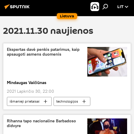
LIT
Lietuva
2021.11.30 naujienos
Ekspertas davė penkis patarimus, kaip
apsaugoti asmens duomenis
Mindaugas Vaičiūnas
2021 Lapkričio 30, 22:00
išmanieji prietaisai
technologijos
kompiuteris
Rihanna tapo nacionaline Barbadoso
didvyre