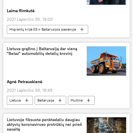
Laima Rimkutė
2021 Lapkričio 30, 19:00
Migrantų krizė ES ir Baltarusijos pasienyje
Politika
Lietuva
migrantai
Prancūzija
Emanuelis Makronas
Lietuva grąžino į Baltarusiją dar vieną
"Belaz" automobilių detalių krovinį
Gitanas Nausėda
Agnė Petrauskienė
2021 Lapkričio 30, 18:49
Lietuva
Baltarusija
Muitinė
Lietuvoje fiksuota penktadaliu daugiau
aktyvių koronaviruso protrūkių nei prieš
savaitę