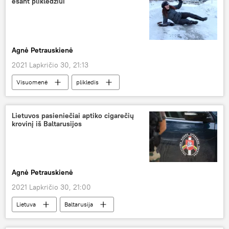
esant plikledžiui
Agnė Petrauskienė
2021 Lapkričio 30, 21:13
Visuomenė
plikledis
Medicina ir sveikata
Lietuvos pasieniečiai aptiko cigarečių
krovinį iš Baltarusijos
Agnė Petrauskienė
2021 Lapkričio 30, 21:00
Lietuva
Baltarusija
Valstybės sienos apsaugos tarnyba (VSAT)