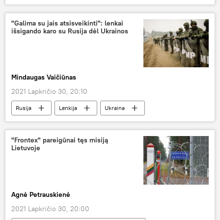
Pasaulyje
Baltarusija
Aleksandras Lukašenka
"Galima su jais atsisveikinti": lenkai
išsigando karo su Rusija dėl Ukrainos
Mindaugas Vaičiūnas
2021 Lapkričio 30, 20:10
Rusija
Lenkija
Ukraina
karas
"Frontex" pareigūnai tęs misiją
Lietuvoje
Agnė Petrauskienė
2021 Lapkričio 30, 20:00