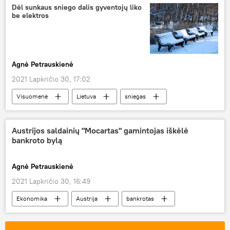
Dėl sunkaus sniego dalis gyventojų liko
be elektros
Agnė Petrauskienė
2021 Lapkričio 30, 17:02
Visuomenė
Lietuva
sniegas
Austrijos saldainių "Mocartas" gamintojas iškėlė
bankroto bylą
Agnė Petrauskienė
2021 Lapkričio 30, 16:49
Ekonomika
Austrija
bankrotas
saldainiai
šokoladas