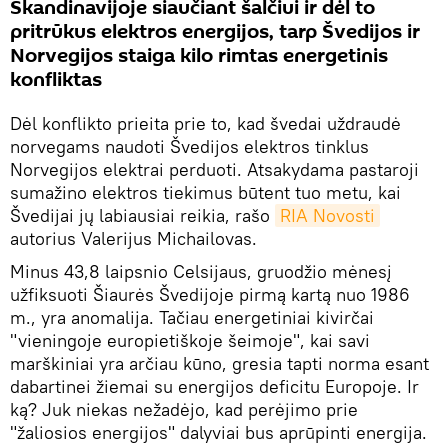
Skandinavijoje siaučiant šalčiui ir dėl to
pritrūkus elektros energijos, tarp Švedijos ir
Norvegijos staiga kilo rimtas energetinis
konfliktas
Dėl konflikto prieita prie to, kad švedai uždraudė
norvegams naudoti Švedijos elektros tinklus
Norvegijos elektrai perduoti. Atsakydama pastaroji
sumažino elektros tiekimus būtent tuo metu, kai
Švedijai jų labiausiai reikia, rašo
RIA Novosti
autorius Valerijus Michailovas.
Minus 43,8 laipsnio Celsijaus, gruodžio mėnesį
užfiksuoti Šiaurės Švedijoje pirmą kartą nuo 1986
m., yra anomalija. Tačiau energetiniai kivirčai
"vieningoje europietiškoje šeimoje", kai savi
marškiniai yra arčiau kūno, gresia tapti norma esant
dabartinei žiemai su energijos deficitu Europoje. Ir
ką? Juk niekas nežadėjo, kad perėjimo prie
"žaliosios energijos" dalyviai bus aprūpinti energija.