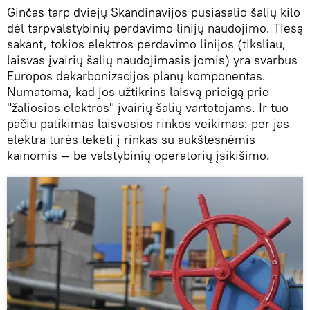
Ginčas tarp dviejų Skandinavijos pusiasalio šalių kilo
dėl tarpvalstybinių perdavimo linijų naudojimo. Tiesą
sakant, tokios elektros perdavimo linijos (tiksliau,
laisvas įvairių šalių naudojimasis jomis) yra svarbus
Europos dekarbonizacijos planų komponentas.
Numatoma, kad jos užtikrins laisvą prieigą prie
"žaliosios elektros" įvairių šalių vartotojams. Ir tuo
pačiu patikimas laisvosios rinkos veikimas: per jas
elektra turės tekėti į rinkas su aukštesnėmis
kainomis — be valstybinių operatorių įsikišimo.