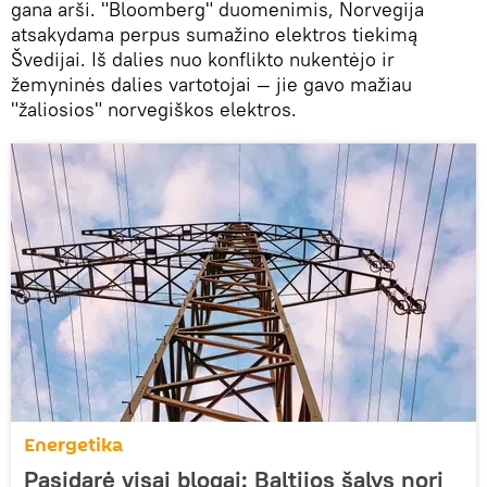
gana arši. "Bloomberg" duomenimis, Norvegija
atsakydama perpus sumažino elektros tiekimą
Švedijai. Iš dalies nuo konflikto nukentėjo ir
žemyninės dalies vartotojai — jie gavo mažiau
"žaliosios" norvegiškos elektros.
Energetika
Pasidarė visai blogai: Baltijos šalys nori