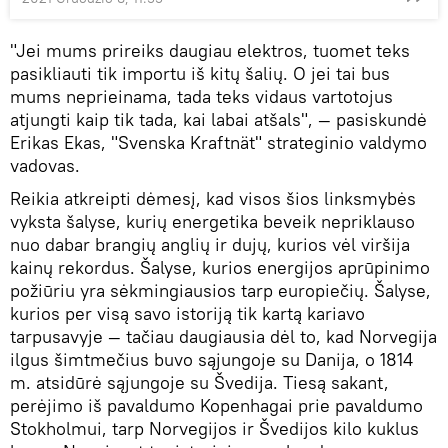
"Jei mums prireiks daugiau elektros, tuomet teks
pasikliauti tik importu iš kitų šalių. O jei tai bus
mums neprieinama, tada teks vidaus vartotojus
atjungti kaip tik tada, kai labai atšals", — pasiskundė
Erikas Ekas, "Svenska Kraftnät" strateginio valdymo
vadovas.
Reikia atkreipti dėmesį, kad visos šios linksmybės
vyksta šalyse, kurių energetika beveik nepriklauso
nuo dabar brangių anglių ir dujų, kurios vėl viršija
kainų rekordus. Šalyse, kurios energijos aprūpinimo
požiūriu yra sėkmingiausios tarp europiečių. Šalyse,
kurios per visą savo istoriją tik kartą kariavo
tarpusavyje — tačiau daugiausia dėl to, kad Norvegija
ilgus šimtmečius buvo sąjungoje su Danija, o 1814
m. atsidūrė sąjungoje su Švedija. Tiesą sakant,
perėjimo iš pavaldumo Kopenhagai prie pavaldumo
Stokholmui, tarp Norvegijos ir Švedijos kilo kuklus