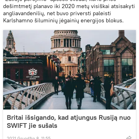
dešimtmetį planavo iki 2020 metų visiškai atsisakyti
angliavandenilių, net buvo priversti paleisti
Karlshamno šiluminių jėgainių energijos blokus.
Britai išsigando, kad atjungus Rusiją nuo
SWIFT jie sušals
2021 Gruodžio 8, 11:55