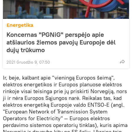
Energetika
Koncernas "PGNiG" perspėjo apie
atšiaurios žiemos pavojų Europoje dėl
dujų trūkumo
2021 Gruodžio 9, 07:50
Ir, beje, kalbant apie "vieningą Europos šeimą",
elektros energetikos ir Europos planuose elektros
rinkoje visai teisinga prie jų priskirti Norvegiją, nors
ji ir nėra Europos Sąjungos narė. Reikalas tas, kad
elektros energetiką Europoje valdo ENTSO-E (angl.
"European Network of Transmission System
Operators for Electricity" — Europos elektros
perdavimo sistemos operatorių tinklas), kuris apima
Norvegiją ir daugybę kitų ne ES šalių. Ukraina taip