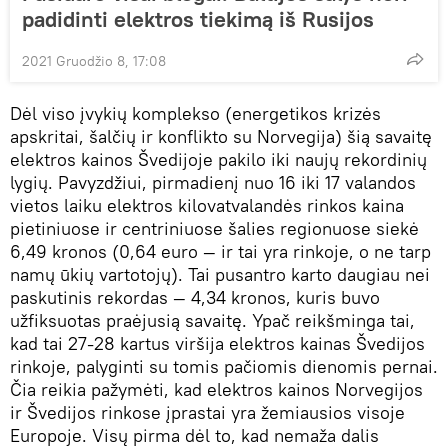
padidinti elektros tiekimą iš Rusijos
2021 Gruodžio 8, 17:08
Dėl viso įvykių komplekso (energetikos krizės
apskritai, šalčių ir konflikto su Norvegija) šią savaitę
elektros kainos Švedijoje pakilo iki naujų rekordinių
lygių. Pavyzdžiui, pirmadienį nuo 16 iki 17 valandos
vietos laiku elektros kilovatvalandės rinkos kaina
pietiniuose ir centriniuose šalies regionuose siekė
6,49 kronos (0,64 euro — ir tai yra rinkoje, o ne tarp
namų ūkių vartotojų). Tai pusantro karto daugiau nei
paskutinis rekordas — 4,34 kronos, kuris buvo
užfiksuotas praėjusią savaitę. Ypač reikšminga tai,
kad tai 27-28 kartus viršija elektros kainas Švedijos
rinkoje, palyginti su tomis pačiomis dienomis pernai.
Čia reikia pažymėti, kad elektros kainos Norvegijos
ir Švedijos rinkose įprastai yra žemiausios visoje
Europoje. Visų pirma dėl to, kad nemaža dalis