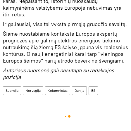
karas. Nepaisant to, istorinių nuoskaudų
kaimyninėms valstybėms Europoje nebuvimas yra
itin retas.
Ir galiausiai, visa tai vyksta pirmąją gruodžio savaitę.
Šiame nuostabiame kontekste Europos ekspertų
prognozės apie galimą elektros energijos tiekimo
nutraukimą šią žiemą ES šalyse įgauna vis realesnius
kontūrus. O nauji energetiniai karai tarp "vieningos
Europos šeimos" narių atrodo beveik neišvengiami.
Autoriaus nuomonė gali nesutapti su redakcijos
pozicija
Suomija
Norvegija
Kolumnistas
Danija
ES