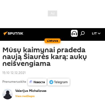
LIT
Lietuva
Mūsų kaimynai pradeda
naują Šiaurės karą: aukų
neišvengiama
15:10 12.12.2021
Prenumeruokite
Valerijus Michailovas
Visos medžiagos