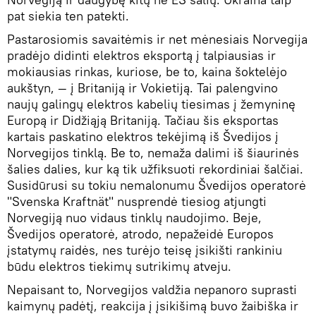
pat siekia ten patekti.
Pastarosiomis savaitėmis ir net mėnesiais Norvegija
pradėjo didinti elektros eksportą į talpiausias ir
mokiausias rinkas, kuriose, be to, kaina šoktelėjo
aukštyn, — į Britaniją ir Vokietiją. Tai palengvino
naujų galingų elektros kabelių tiesimas į žemyninę
Europą ir Didžiąją Britaniją. Tačiau šis eksportas
kartais paskatino elektros tekėjimą iš Švedijos į
Norvegijos tinklą. Be to, nemaža dalimi iš šiaurinės
šalies dalies, kur ką tik užfiksuoti rekordiniai šalčiai.
Susidūrusi su tokiu nemalonumu Švedijos operatorė
"Svenska Kraftnät" nusprendė tiesiog atjungti
Norvegiją nuo vidaus tinklų naudojimo. Beje,
Švedijos operatorė, atrodo, nepažeidė Europos
įstatymų raidės, nes turėjo teisę įsikišti rankiniu
būdu elektros tiekimų sutrikimų atveju.
Nepaisant to, Norvegijos valdžia nepanoro suprasti
kaimynų padėtį, reakcija į įsikišimą buvo žaibiška ir