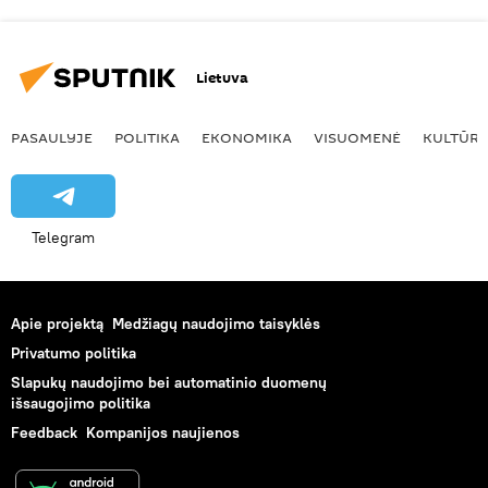
Lietuva
PASAULYJE
POLITIKA
EKONOMIKA
VISUOMENĖ
KULTŪR
Telegram
Apie projektą
Medžiagų naudojimo taisyklės
Privatumo politika
Slapukų naudojimo bei automatinio duomenų
išsaugojimo politika
Feedback
Kompanijos naujienos