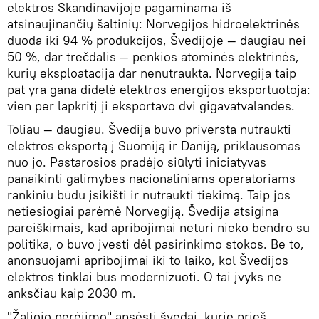
elektros Skandinavijoje pagaminama iš
atsinaujinančių šaltinių: Norvegijos hidroelektrinės
duoda iki 94 % produkcijos, Švedijoje — daugiau nei
50 %, dar trečdalis — penkios atominės elektrinės,
kurių eksploatacija dar nenutraukta. Norvegija taip
pat yra gana didelė elektros energijos eksportuotoja:
vien per lapkritį ji eksportavo dvi gigavatvalandes.
Toliau — daugiau. Švedija buvo priversta nutraukti
elektros eksportą į Suomiją ir Daniją, priklausomas
nuo jo. Pastarosios pradėjo siūlyti iniciatyvas
panaikinti galimybes nacionaliniams operatoriams
rankiniu būdu įsikišti ir nutraukti tiekimą. Taip jos
netiesiogiai parėmė Norvegiją. Švedija atsigina
pareiškimais, kad apribojimai neturi nieko bendro su
politika, o buvo įvesti dėl pasirinkimo stokos. Be to,
anonsuojami apribojimai iki to laiko, kol Švedijos
elektros tinklai bus modernizuoti. O tai įvyks ne
anksčiau kaip 2030 m.
"Žaliojo perėjimo" apsėsti švedai, kurie prieš