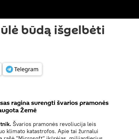
ūlė būdą išgelbėti
itsas ragina surengti švarios pramonės
šsaugota Žemė
tnik.
Švarios pramonės revoliucija leis
uo klimato katastrofos. Apie tai žurnalui
 rašė "Microsoft" įkūrėjas, milijardierius