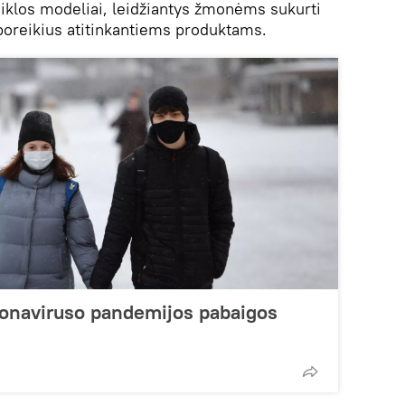
veiklos modeliai, leidžiantys žmonėms sukurti
poreikius atitinkantiems produktams.
ronaviruso pandemijos pabaigos