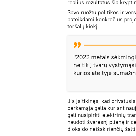
realius rezultatus šia krypti
Savo ruožtu politikos ir ver
pateikdami konkrečius proj
teršalų kiekį.
"2022 metais sėkmingi
ne tik į tvarų vystymąsi
kurios ateityje sumažin
Jis įsitikinęs, kad privatusi
perkamąją galią kuriant nauj
gali nusipirkti elektrinių t
naudoti švaresnį plieną ir c
dioksido neišskiriančių šalti