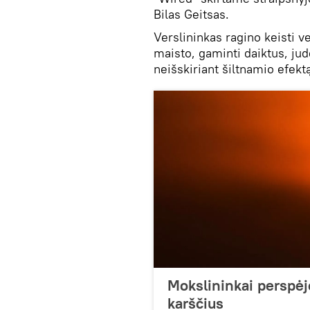
Bilas Geitsas.
Verslininkas ragino keisti v
maisto, gaminti daiktus, judė
neišskiriant šiltnamio efekt
Mokslininkai perspėj
karščius