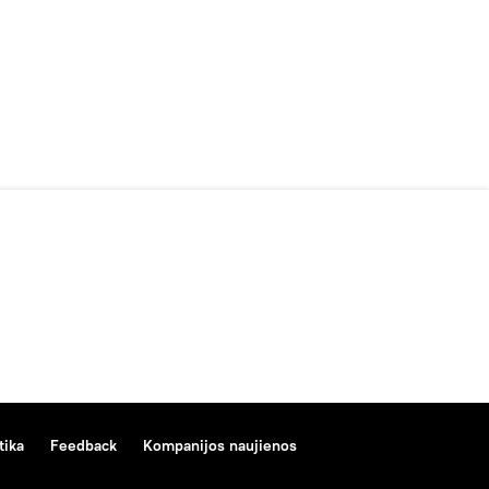
tika
Feedback
Kompanijos naujienos