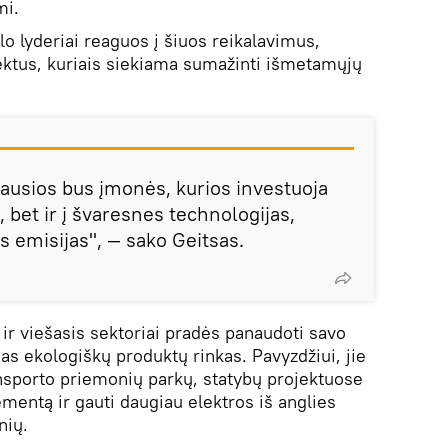
mi.
slo lyderiai reaguos į šiuos reikalavimus,
ektus, kuriais siekiama sumažinti išmetamųjų
ausios bus įmonės, kurios investuoja
, bet ir į švaresnes technologijas,
s emisijas", — sako Geitsas.
s ir viešasis sektoriai pradės panaudoti savo
as ekologiškų produktų rinkas. Pavyzdžiui, jie
ransporto priemonių parkų, statybų projektuose
ementą ir gauti daugiau elektros iš anglies
nių.