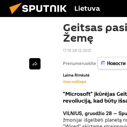
Lietuva
Geitsas pasi
Žemę
17:15 28.12.2021
Prenumeruokite
Laima Rimkutė
Visos medžiagos
"Microsoft" įkūrėjas Ge
revoliuciją, kad būtų i
VILNIUS, gruodžio 28 — Spu
žmonijai išgelbėti planetą n
"Wired" skirtame straipsnyje