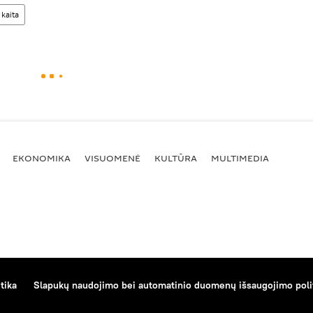
 kaita
EKONOMIKA
VISUOMENĖ
KULTŪRA
MULTIMEDIA
tika
Slapukų naudojimo bei automatinio duomenų išsaugojimo poli