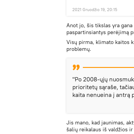
2021 Gruodžio 19, 20:15
Anot jo, šis tikslas yra gana
paspartinsiantys perėjimą p
Visų pirma, klimato kaitos k
problemų.
"Po 2008-ųjų nuosmukio
prioritetų sąraše, tači
kaita nenueina į antrą 
Jis mano, kad jaunimas, aktyv
šalių reikalaus iš valdžios 