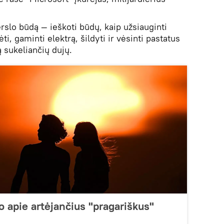
erslo būdą — ieškoti būdų, kaip užsiauginti
ti, gaminti elektrą, šildyti ir vėsinti pastatus
ą sukeliančių dujų.
o apie artėjančius "pragariškus"