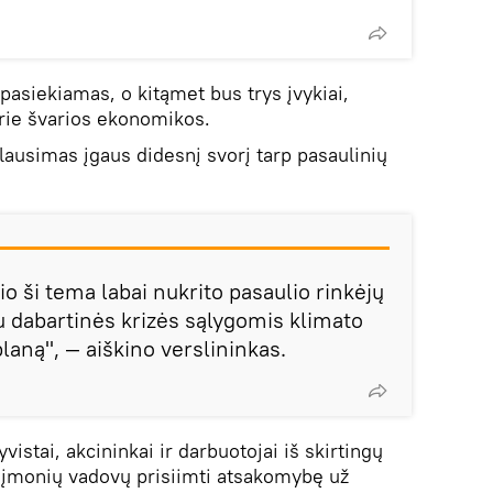
 pasiekiamas, o kitąmet bus trys įvykiai,
rie švarios ekonomikos.
lausimas įgaus didesnį svorį tarp pasaulinių
 ši tema labai nukrito pasaulio rinkėjų
au dabartinės krizės sąlygomis klimato
planą", — aiškino verslininkas.
istai, akcininkai ir darbuotojai iš skirtingų
ir įmonių vadovų prisiimti atsakomybę už